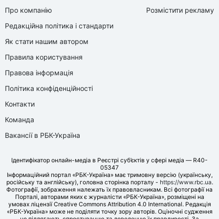
Про компанію
Розмістити рекламу
Редакційна політика і стандарти
Як стати нашим автором
Правила користування
Правова інформація
Політика конфіденційності
Контакти
Команда
Вакансії в РБК-Україна
Ідентифікатор онлайн-медіа в Реєстрі суб’єктів у сфері медіа — R40-
05347
Інформаційний портал «РБК-Україна» має тримовну версію (українську,
російську та англійську), головна сторінка порталу -
https://www.rbc.ua
.
Фотографії, зображення належать їх правовласникам. Всі фотографії на
Порталі, авторами яких є журналісти «РБК-Україна», розміщені на
умовах ліцензії Creative Commons Attribution 4.0 International. Редакція
«РБК-Україна» може не поділяти точку зору авторів. Оціночні судження
не підлягають спростуванню та доведенню їх правдивості. За