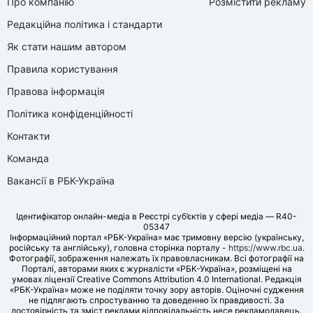
Про компанію
Розмістити рекламу
Редакційна політика і стандарти
Як стати нашим автором
Правила користування
Правова інформація
Політика конфіденційності
Контакти
Команда
Вакансії в РБК-Україна
Ідентифікатор онлайн-медіа в Реєстрі суб’єктів у сфері медіа — R40-
05347
Інформаційний портал «РБК-Україна» має тримовну версію (українську,
російську та англійську), головна сторінка порталу -
https://www.rbc.ua
.
Фотографії, зображення належать їх правовласникам. Всі фотографії на
Порталі, авторами яких є журналісти «РБК-Україна», розміщені на
умовах ліцензії Creative Commons Attribution 4.0 International. Редакція
«РБК-Україна» може не поділяти точку зору авторів. Оціночні судження
не підлягають спростуванню та доведенню їх правдивості. За
достовірність та зміст реклами відповідальність несе рекламодавець.