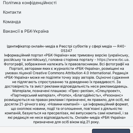
Політика конфіденційності
Контакти
Команда
Вакансії в РБК-Україна
Ідентифікатор онлайн-медіа в Реєстрі суб’єктів у сфері медіа — R40-
05347
Інформаційний портал «РБК-Україна» має тримовну версію (українську,
російську та англійську), головна сторінка порталу -
https://www.rbc.ua
.
Фотографії, зображення належать їх правовласникам. Всі фотографії на
Порталі, авторами яких є журналісти «РБК-Україна», розміщені на
умовах ліцензії Creative Commons Attribution 4.0 International. Редакція
«РБК-Україна» може не поділяти точку зору авторів. Оціночні судження
не підлягають спростуванню та доведенню їх правдивості. За
достовірність та зміст реклами відповідальність несе рекламодавець.
Матеріали, позначені плашкою: «Прес-релізи», «Спецпроект»,
«Партнерський матеріал», «Promo», «Благодійність», «Резонанс»
розміщуються на правах реклами і призначені, як правило, для осіб, які
досягли 21-річного віку. «Новини компанії» - це інформаційний формат,
що охоплює новини, події та оголошення, пов'язані з діяльністю
компаній, базуються на пресрелізах, які випускають самі компанії, і за
які редакція не несе відповідальність. Онлайн-медіа «РБК-Україна»
призначене для осіб віком від 21 року.
© LLC «UBT MEDIA», 2006-2026.