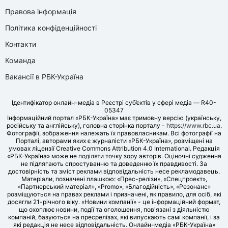
Правова інформація
Політика конфіденційності
Контакти
Команда
Вакансії в РБК-Україна
Ідентифікатор онлайн-медіа в Реєстрі суб’єктів у сфері медіа — R40-
05347
Інформаційний портал «РБК-Україна» має тримовну версію (українську,
російську та англійську), головна сторінка порталу -
https://www.rbc.ua
.
Фотографії, зображення належать їх правовласникам. Всі фотографії на
Порталі, авторами яких є журналісти «РБК-Україна», розміщені на
умовах ліцензії Creative Commons Attribution 4.0 International. Редакція
«РБК-Україна» може не поділяти точку зору авторів. Оціночні судження
не підлягають спростуванню та доведенню їх правдивості. За
достовірність та зміст реклами відповідальність несе рекламодавець.
Матеріали, позначені плашкою: «Прес-релізи», «Спецпроект»,
«Партнерський матеріал», «Promo», «Благодійність», «Резонанс»
розміщуються на правах реклами і призначені, як правило, для осіб, які
досягли 21-річного віку. «Новини компанії» - це інформаційний формат,
що охоплює новини, події та оголошення, пов'язані з діяльністю
компаній, базуються на пресрелізах, які випускають самі компанії, і за
які редакція не несе відповідальність. Онлайн-медіа «РБК-Україна»