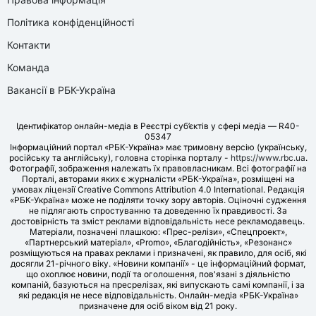
Політика конфіденційності
Контакти
Команда
Вакансії в РБК-Україна
Ідентифікатор онлайн-медіа в Реєстрі суб’єктів у сфері медіа — R40-
05347
Інформаційний портал «РБК-Україна» має тримовну версію (українську,
російську та англійську), головна сторінка порталу -
https://www.rbc.ua
.
Фотографії, зображення належать їх правовласникам. Всі фотографії на
Порталі, авторами яких є журналісти «РБК-Україна», розміщені на
умовах ліцензії Creative Commons Attribution 4.0 International. Редакція
«РБК-Україна» може не поділяти точку зору авторів. Оціночні судження
не підлягають спростуванню та доведенню їх правдивості. За
достовірність та зміст реклами відповідальність несе рекламодавець.
Матеріали, позначені плашкою: «Прес-релізи», «Спецпроект»,
«Партнерський матеріал», «Promo», «Благодійність», «Резонанс»
розміщуються на правах реклами і призначені, як правило, для осіб, які
досягли 21-річного віку. «Новини компанії» - це інформаційний формат,
що охоплює новини, події та оголошення, пов'язані з діяльністю
компаній, базуються на пресрелізах, які випускають самі компанії, і за
які редакція не несе відповідальність. Онлайн-медіа «РБК-Україна»
призначене для осіб віком від 21 року.