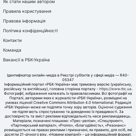
Як стати нашим автором
Правила користування
Правова інформація
Політика конфіденційності
Контакти
Команда
Вакансії в РБК-Україна
Ідентифікатор онлайн-медіа в Реєстрі суб’єктів у сфері медіа — R40-
05347
Інформаційний портал «РБК-Україна» має тримовну версію (українську,
російську та англійську), головна сторінка порталу -
https://www.rbc.ua
.
Фотографії, зображення належать їх правовласникам. Всі фотографії на
Порталі, авторами яких є журналісти «РБК-Україна», розміщені на
умовах ліцензії Creative Commons Attribution 4.0 International. Редакція
«РБК-Україна» може не поділяти точку зору авторів. Оціночні судження
не підлягають спростуванню та доведенню їх правдивості. За
достовірність та зміст реклами відповідальність несе рекламодавець.
Матеріали, позначені плашкою: «Прес-релізи», «Спецпроект»,
«Партнерський матеріал», «Promo», «Благодійність», «Резонанс»
розміщуються на правах реклами і призначені, як правило, для осіб, які
досягли 21-річного віку. «Новини компанії» - це інформаційний формат,