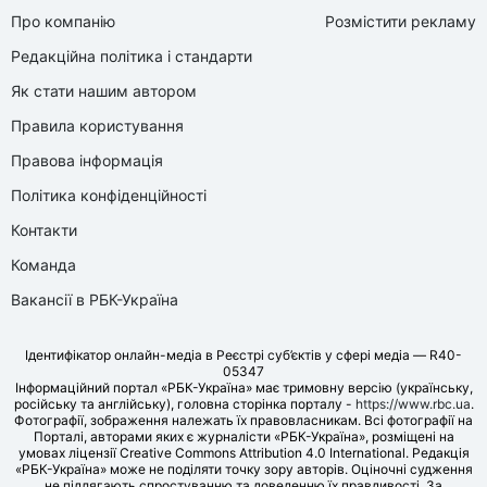
Про компанію
Розмістити рекламу
Редакційна політика і стандарти
Як стати нашим автором
Правила користування
Правова інформація
Політика конфіденційності
Контакти
Команда
Вакансії в РБК-Україна
Ідентифікатор онлайн-медіа в Реєстрі суб’єктів у сфері медіа — R40-
05347
Інформаційний портал «РБК-Україна» має тримовну версію (українську,
російську та англійську), головна сторінка порталу -
https://www.rbc.ua
.
Фотографії, зображення належать їх правовласникам. Всі фотографії на
Порталі, авторами яких є журналісти «РБК-Україна», розміщені на
умовах ліцензії Creative Commons Attribution 4.0 International. Редакція
«РБК-Україна» може не поділяти точку зору авторів. Оціночні судження
не підлягають спростуванню та доведенню їх правдивості. За