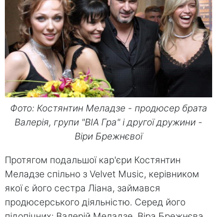
Фото: Костянтин Меладзе - продюсер брата
Валерія, групи "ВІА Гра" і другої дружини -
Віри Брежнєвої
Протягом подальшої кар'єри Костянтин
Меладзе спільно з Velvet Music, керівником
якої є його сестра Ліана, займався
продюсерського діяльністю. Серед його
підопічних: Валерій Меладзе, Віра Брежнєва,