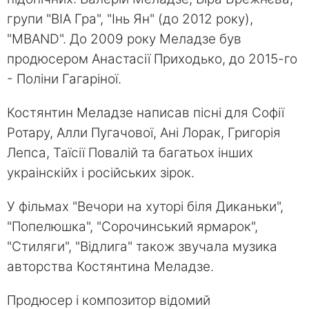
групи "ВІА Гра", "Інь Ян" (до 2012 року),
"МBAND". До 2009 року Меладзе був
продюсером Анастасії Приходько, до 2015-го
- Поліни Гагаріної.
Костянтин Меладзе написав пісні для Софії
Ротару, Алли Пугачової, Ані Лорак, Григорія
Лепса, Таїсії Повалій та багатьох інших
украінскійх і російських зірок.
У фільмах "Вечори на хуторі біля Диканьки",
"Попелюшка", "Сорочинський ярмарок",
"Стиляги", "Відлига" також звучала музика
авторства Костянтина Меладзе.
Продюсер і композитор відомий