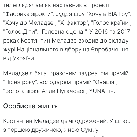
телеглядачам як наставник в проекті
"Фабрика зірок-7", суддя шоу "Хочу в ВІА Гру",
"Хочу до Меладзе", "Х-фактор", "Голос країни",
"Голос.Діти", "Головна сцена ". У 2016 та 2017
роках Костянтин Меладзе входив до складу
журі Національного відбору на Євробачення
від України.
Меладзе є багаторазовим лауреатом премій
"Пісня року", володарем премій "Овація",
"Золота зірка Алли Пугачової", YUNA і ін.
Особисте життя
Костянтин Меладзе двічі одружений. У шлюбі
з першою дружиною, Яною Сум, у