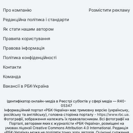
Про компанію
Розмістити рекламу
Редакційна політика і стандарти
Як стати нашим автором
Правила користування
Правова інформація
Політика конфіденційності
Контакти
Команда
Вакансії в РБК-Україна
Ідентифікатор онлайн-медіа в Реєстрі суб’єктів у сфері медіа — R40-
05347
Інформаційний портал «РБК-Україна» має тримовну версію (українську,
російську та англійську), головна сторінка порталу -
https://www.rbc.ua
.
Фотографії, зображення належать їх правовласникам. Всі фотографії на
Порталі, авторами яких є журналісти «РБК-Україна», розміщені на
умовах ліцензії Creative Commons Attribution 4.0 International. Редакція
«РБК-Україна» може не поділяти точку зору авторів. Оціночні судження