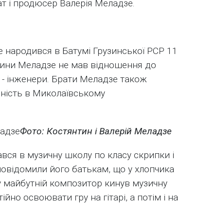
ат і продюсер Валерія Меладзе.
 народився в Батумі Грузинської РСР 11
одини Меладзе не мав відношення до
 - інженери. Брати Меладзе також
ність в Миколаївському
Фото: Костянтин і Валерій Меладзе
вся в музичну школу по класу скрипки і
повідомили його батькам, що у хлопчика
ому майбутній композитор кинув музичну
но освоювати гру на гітарі, а потім і на