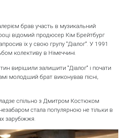
алерієм брав участь в музикальний
 році відомий продюсер Кім Брейтбург
апросив їх у свою групу "Діалог". У 1991
бом колективу в Німеччині.
нтин вирішили залишити "Діалог" і почати
рамі молодший брат виконував пісні,
еладзе спільно з Дмитром Костюком
о незабаром стала популярною не тільки в
нах зарубіжжя.