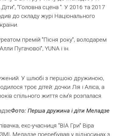
с.Діти", "Головна сцена ". У 2016 та 2017
див до складу журі Національного
країни.
реатом премій "Пісня року", володарем
Алли Пугачової", YUNA і ін.
ружений. У шлюбі з першою дружиною,
илося троє дітей: дочки Лія і Аліса, а
оків спільного життя сім'я розпалася.
Фото: Перша дружина і діти Меладзе
івачка, екс-учасниця "ВІА Гри" Віра
 ЗМІ, Меладзе поеребував у відносинах з