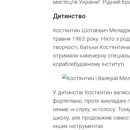
мистецтв України". Рідний бр
Дитинство
Костянтин Шотаєвич Меладзе
травня 1963 року. Ніхто з р
творчості, батьки Костянтина
отримали інженерну спеціаль
кораблебудівному інституті.
У дитинстві Костянтин записа
фортепіано, проте викладачі 
немає ні слуху, ні голосу. Т
школу, але продовжив самостій
інших інструментах.