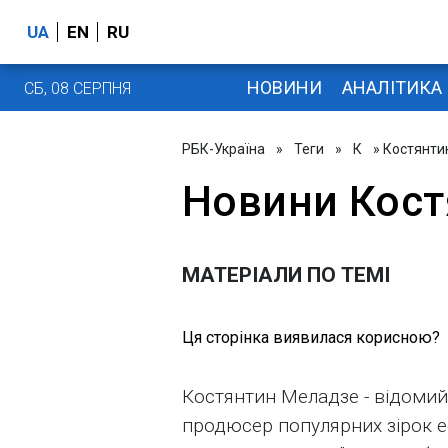
UA
EN
RU
НОВИНИ
АНАЛІТИКА
СБ, 08 СЕРПНЯ
РБК-Україна
»
Теги
»
К
» Костянти
Новини Кост
МАТЕРІАЛИ ПО ТЕМІ
Ця сторінка виявилася корисною?
Костянтин Меладзе - відомий 
продюсер популярних зірок е