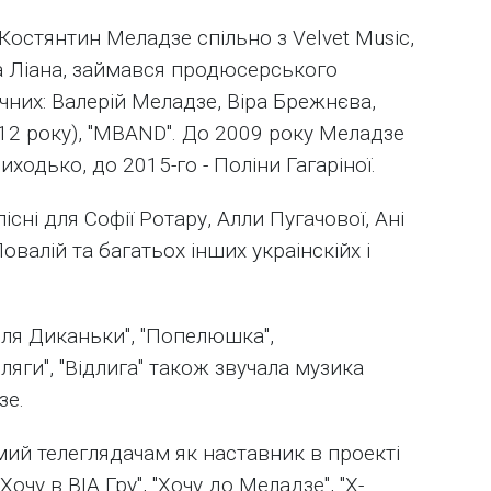
остянтин Меладзе спільно з Velvet Music,
ра Ліана, займався продюсерського
ічних: Валерій Меладзе, Віра Брежнєва,
 2012 року), "МBAND". До 2009 року Меладзе
ходько, до 2015-го - Поліни Гагаріної.
сні для Софії Ротару, Алли Пугачової, Ані
Повалій та багатьох інших украінскійх і
біля Диканьки", "Попелюшка",
ляги", "Відлига" також звучала музика
зе.
ий телеглядачам як наставник в проекті
Хочу в ВІА Гру", "Хочу до Меладзе", "Х-