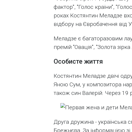
фактор", "Голос країни", "Голо
роках Костянтин Меладзе вхо
відбору на Євробачення від У
Меладзе є багаторазовим лау
премій "Овація", "Золота зірка 
Особисте життя
Костянтин Меладзе двічі од
Яною Сум, у композитора народ
також син Валерій. Через 19 р
Друга дружина - українська сп
Брежнєва. За інформацією зі