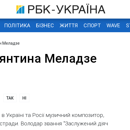
ПОЛІТИКА
БІЗНЕС
ЖИТТЯ
СПОРТ
WAVE
S
н Меладзе
янтина Меладзе
ТАК
НІ
в Україні та Росії музичний композитор,
стради. Володар звання "Заслужений діяч