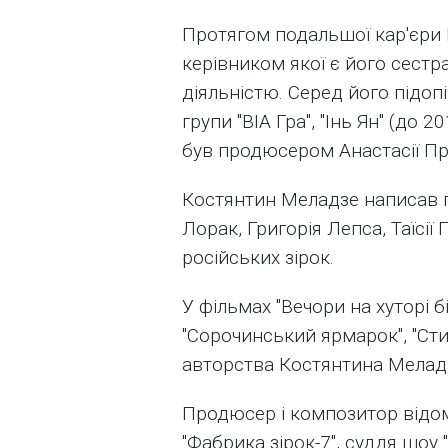
Протягом подальшої кар'єри К
керівником якої є його сест
діяльністю. Серед його підоп
групи "ВІА Гра", "Інь Ян" (до
був продюсером Анастасії При
Костянтин Меладзе написав пі
Лорак, Григорія Лепса, Таїсії 
російських зірок.
У фільмах "Вечори на хуторі 
"Сорочинський ярмарок", "Сти
авторства Костянтина Мелад
Продюсер і композитор відом
"Фабрика зірок-7", суддя шоу "