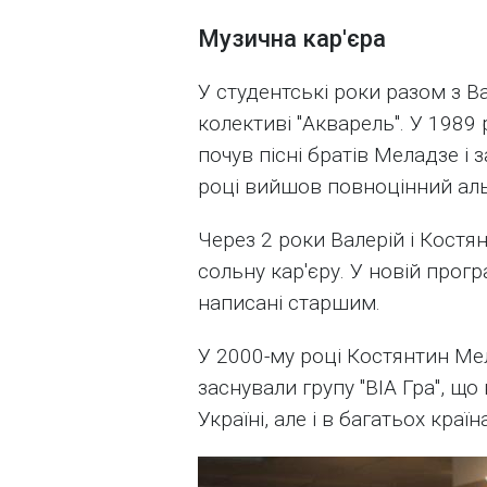
Музична кар'єра
У студентські роки разом з В
колективі "Акварель". У 1989
почув пісні братів Меладзе і з
році вийшов повноцінний аль
Через 2 роки Валерій і Костя
сольну кар'єру. У новій прог
написані старшим.
У 2000-му році Костянтин М
заснували групу "ВІА Гра", щ
Україні, але і в багатьох краї