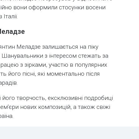
ційно вони оформили стосунки восени
Італії.
Меладзе
янтин Меладзе залишається на піку
. Шанувальники з інтересом стежать за
працею з зірками, участю в популярних
ть його пісні, які моментально після
арадів.
і його творчость, ексклюзивні подробиці
ем'єри нових композицій, а також свіжі
раїна.