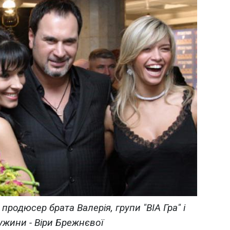
продюсер брата Валерія, групи "ВІА Гра" і
ужини - Віри Брежнєвої