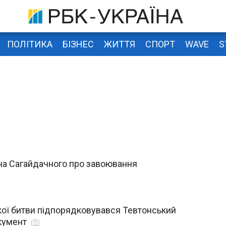
ПОЛІТИКА
БІЗНЕС
ЖИТТЯ
СПОРТ
WAVE
S
на Сагайдачного про завоювання
ької битви підпорядковувався Тевтонський
окумент