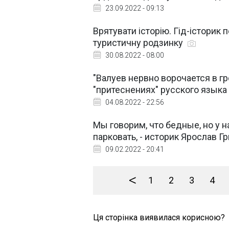
23.09.2022 - 09:13
Врятувати історію. Гід-історик
туристичну родзинку
30.08.2022 - 08:00
"Валуев нервно ворочается в гр
"притеснениях" русского языка
04.08.2022 - 22:56
Мы говорим, что бедные, но у н
парковать, - историк Ярослав Г
09.02.2022 - 20:41
<
1
2
3
4
Ця сторінка виявилася корисною?