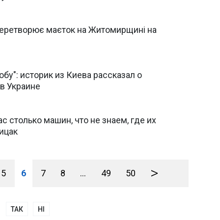
 перетворює маєток на Житомирщині на
обу": историк из Киева рассказал о
 в Украине
ас столько машин, что не знаем, где их
рицак
>
5
6
7
8
...
49
50
ТАК
НІ