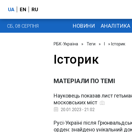
UA
EN
RU
НОВИНИ
АНАЛІТИКА
СБ, 08 СЕРПНЯ
РБК-Україна
»
Теги
»
І
» Історик
Історик
МАТЕРІАЛИ ПО ТЕМІ
Науковець показав лист гетьма
московських міст
20.01.2023 - 21:02
Русі-Україні після Грюнвальдс
орден: знайдено унікальний д