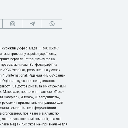
і суб’єктів у сфері медіа — R40-05347
» має тримовну версію (українську,
торінка порталу -
https://www.rbc.ua
.
х правовласникам. Всі фотографії на
ти «РБК-Україна», розміщені на умовах
n 4.0 International. Редакція «РБК-Україна»
в. Оціночні судження не підлягають
ивості. За достовірність та зміст реклами
ь. Матеріали, позначені плашкою: «Прес-
й матеріал», «Promo», «Благодійність»,
 реклами і призначені, як правило, для
«Новини компанії» - це інформаційний
а оголошення, пов'язані з діяльністю
 які випускають самі компанії, і за які
 Онлайн-медіа «РБК-Україна» призначене для