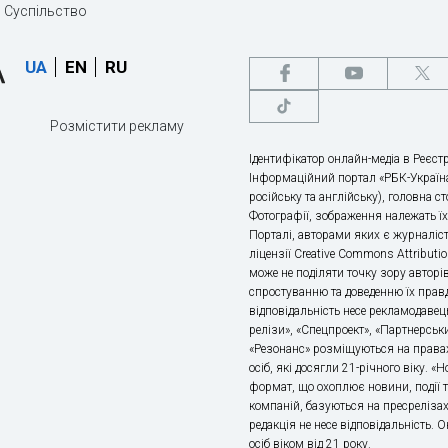
Суспільство
UA
EN
RU
Розмістити рекламу
Ідентифікатор онлайн-медіа в Реєстр
Інформаційний портал «РБК-Україна
російську та англійську), головна с
Фотографії, зображення належать ї
Порталі, авторами яких є журналіс
ліцензії Creative Commons Attributio
може не поділяти точку зору авторі
спростуванню та доведенню їх правд
відповідальність несе рекламодавец
релізи», «Спецпроект», «Партнерськи
«Резонанс» розміщуються на правах
осіб, які досягли 21-річного віку. 
формат, що охоплює новини, події т
компаній, базуються на пресрелізах,
редакція не несе відповідальність.
осіб віком від 21 року.