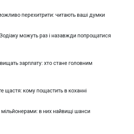
еможливо перехитрити: читають ваші думки
 Зодіаку можуть раз і назавжди попрощатися
вищать зарплату: хто стане головним
те щастя: кому пощастить в коханні
и мільйонерами: в них найвищі шанси