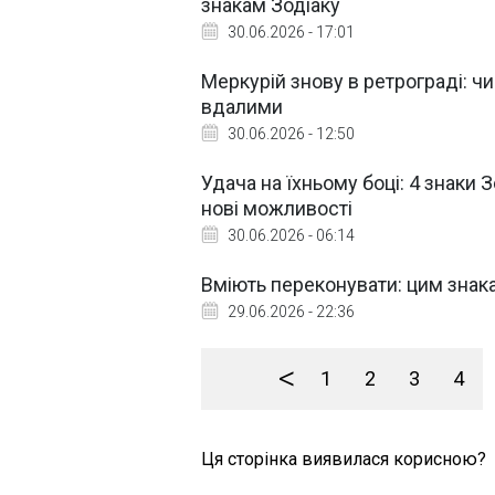
знакам Зодіаку
30.06.2026 - 17:01
Меркурій знову в ретрограді: чи
вдалими
30.06.2026 - 12:50
Удача на їхньому боці: 4 знаки З
нові можливості
30.06.2026 - 06:14
Вміють переконувати: цим знак
29.06.2026 - 22:36
<
1
2
3
4
Ця сторінка виявилася корисною?