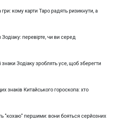
гри: кому карти Таро радять ризикнути, а
Зодіаку: перевірте, чи ви серед
ці знаки Зодіаку зроблять усе, щоб зберегти
цих знаків Китайського гороскопа: хто
уть "кохаю" першими: вони бояться серйозних