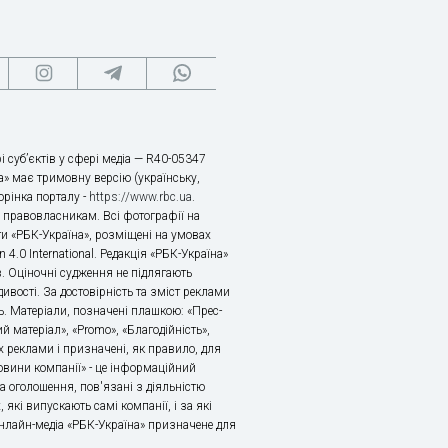
і суб’єктів у сфері медіа — R40-05347
» має тримовну версію (українську,
торінка порталу -
https://www.rbc.ua
.
х правовласникам. Всі фотографії на
ти «РБК-Україна», розміщені на умовах
n 4.0 International. Редакція «РБК-Україна»
в. Оціночні судження не підлягають
ивості. За достовірність та зміст реклами
ь. Матеріали, позначені плашкою: «Прес-
й матеріал», «Promo», «Благодійність»,
 реклами і призначені, як правило, для
«Новини компанії» - це інформаційний
а оголошення, пов'язані з діяльністю
 які випускають самі компанії, і за які
 Онлайн-медіа «РБК-Україна» призначене для