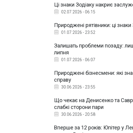
Ці знаки Зодіаку накриє заслуже
02.07.2026 - 06:15
Природжені рятівники: ці знак
01.07.2026 - 23:52
Залишать проблеми позаду: лиш
липня
01.07.2026 - 06:07
Природжені бізнесмени: які зна
справу
30.06.2026 - 23:55
Що чекає на Денисенко та Савр
слабкі сторони пари
30.06.2026 - 20:58
Вперше за 12 років: Юпітер у Л