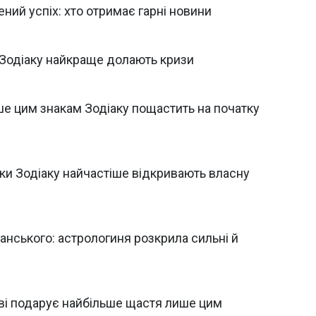
ний успіх: хто отримає гарні новини
и Зодіаку найкраще долають кризи
е цим знакам Зодіаку пощастить на початку
ки Зодіаку найчастіше відкривають власну
анського: астрологиня розкрила сильні й
еві подарує найбільше щастя лише цим