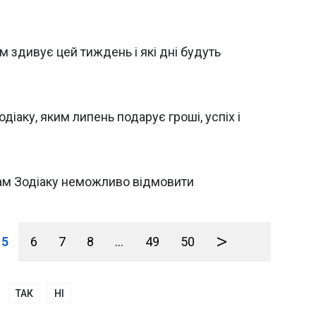
м здивує цей тиждень і які дні будуть
одіаку, яким липень подарує гроші, успіх і
ам Зодіаку неможливо відмовити
>
5
6
7
8
...
49
50
ТАК
НІ