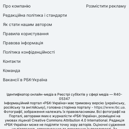
Про компанію
Розмістити рекламу
Редакційна політика і стандарти
Як стати нашим автором
Правила користування
Правова інформація
Політика конфіденційності
Контакти
Команда
Вакансії в РБК-Україна
Ідентифікатор онлайн-медіа в Реєстрі суб’єктів у сфері медіа — R40-
05347
Інформаційний портал «РБК-Україна» має тримовну версію (українську,
російську та англійську), головна сторінка порталу -
https://www.rbc.ua
.
Фотографії, зображення належать їх правовласникам. Всі фотографії на
Порталі, авторами яких є журналісти «РБК-Україна», розміщені на
умовах ліцензії Creative Commons Attribution 4.0 International. Редакція
«РБК-Україна» може не поділяти точку зору авторів. Оціночні судження
не підлягають спростуванню та доведенню їх правдивості. За