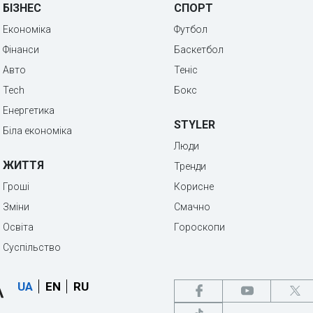
БІЗНЕС
СПОРТ
Економіка
Футбол
Фінанси
Баскетбол
Авто
Теніс
Tech
Бокс
Енергетика
STYLER
Біла економіка
Люди
ЖИТТЯ
Тренди
Гроші
Корисне
Зміни
Смачно
Освіта
Гороскопи
Суспільство
UA
EN
RU