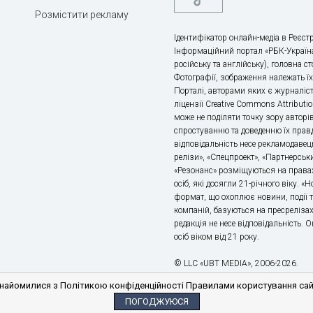
Розмістити рекламу
Ідентифікатор онлайн-медіа в Реєстр
Інформаційний портал «РБК-Україна
російську та англійську), головна с
Фотографії, зображення належать ї
Порталі, авторами яких є журналіс
ліцензії Creative Commons Attributio
може не поділяти точку зору авторі
спростуванню та доведенню їх правд
відповідальність несе рекламодавец
релізи», «Спецпроект», «Партнерськи
«Резонанс» розміщуються на правах
осіб, які досягли 21-річного віку. 
формат, що охоплює новини, події т
компаній, базуються на пресрелізах,
редакція не несе відповідальність.
осіб віком від 21 року.
© LLC «UBT MEDIA», 2006-2026.
айомилися з Політикою конфіденційності Правилами користування сайто
ПОГОДЖУЮСЯ