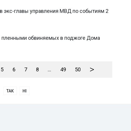
ив экс-главы управления МВД по событиям 2
а пленными обвиняемых в поджоге Дома
>
5
6
7
8
...
49
50
ТАК
НІ