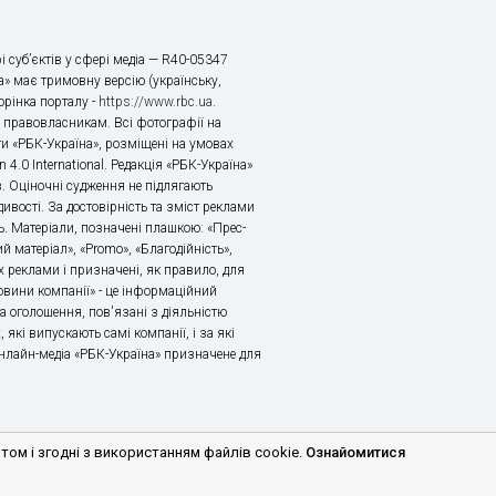
і суб’єктів у сфері медіа — R40-05347
» має тримовну версію (українську,
торінка порталу -
https://www.rbc.ua
.
х правовласникам. Всі фотографії на
ти «РБК-Україна», розміщені на умовах
n 4.0 International. Редакція «РБК-Україна»
в. Оціночні судження не підлягають
ивості. За достовірність та зміст реклами
ь. Матеріали, позначені плашкою: «Прес-
й матеріал», «Promo», «Благодійність»,
 реклами і призначені, як правило, для
«Новини компанії» - це інформаційний
а оголошення, пов'язані з діяльністю
 які випускають самі компанії, і за які
 Онлайн-медіа «РБК-Україна» призначене для
м і згодні з використанням файлів cookie.
Ознайомитися