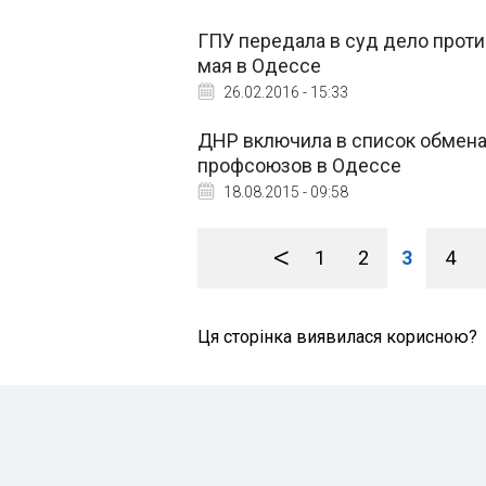
ГПУ передала в суд дело прот
мая в Одессе
26.02.2016 - 15:33
ДНР включила в список обмен
профсоюзов в Одессе
18.08.2015 - 09:58
<
1
2
3
4
Ця сторінка виявилася корисною?