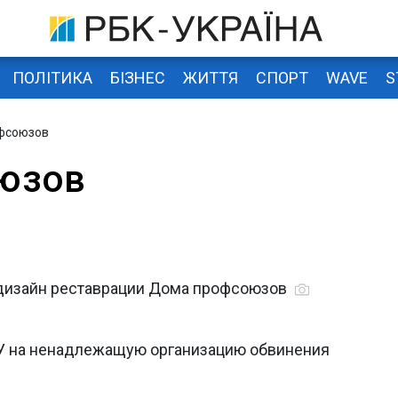
ПОЛІТИКА
БІЗНЕС
ЖИТТЯ
СПОРТ
WAVE
S
фсоюзов
юзов
 дизайн реставрации Дома профсоюзов
У на ненадлежащую организацию обвинения