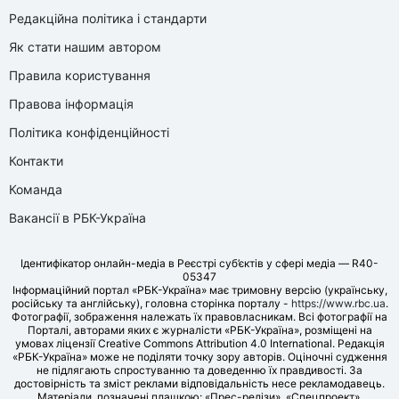
Редакційна політика і стандарти
Як стати нашим автором
Правила користування
Правова інформація
Політика конфіденційності
Контакти
Команда
Вакансії в РБК-Україна
Ідентифікатор онлайн-медіа в Реєстрі суб’єктів у сфері медіа — R40-
05347
Інформаційний портал «РБК-Україна» має тримовну версію (українську,
російську та англійську), головна сторінка порталу -
https://www.rbc.ua
.
Фотографії, зображення належать їх правовласникам. Всі фотографії на
Порталі, авторами яких є журналісти «РБК-Україна», розміщені на
умовах ліцензії Creative Commons Attribution 4.0 International. Редакція
«РБК-Україна» може не поділяти точку зору авторів. Оціночні судження
не підлягають спростуванню та доведенню їх правдивості. За
достовірність та зміст реклами відповідальність несе рекламодавець.
Матеріали, позначені плашкою: «Прес-релізи», «Спецпроект»,