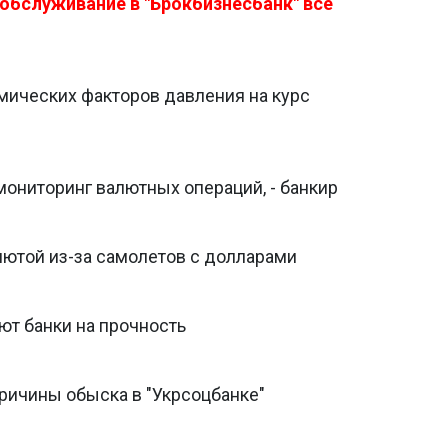
 обслуживание в "Брокбизнесбанк" все
ических факторов давления на курс
ониторинг валютных операций, - банкир
лютой из-за самолетов с долларами
ют банки на прочность
ичины обыска в "Укрсоцбанке"