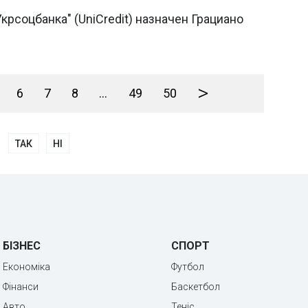
крсоцбанка" (UniCredit) назначен Грациано
>
6
7
8
...
49
50
ТАК
НІ
БІЗНЕС
СПОРТ
Економіка
Футбол
Фінанси
Баскетбол
Авто
Теніс