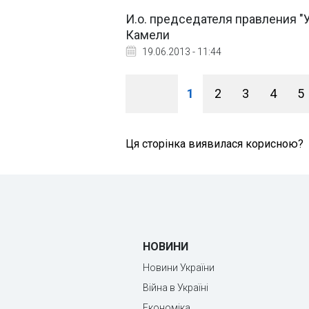
И.о. председателя правления "У
Камели
19.06.2013 - 11:44
1
2
3
4
5
Ця сторінка виявилася корисною?
НОВИНИ
Новини України
Війна в Україні
Економіка