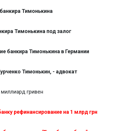
 банкира Тимонькина
нкира Тимонькина под залог
е банкира Тимонькина в Германии
урченко Тимонькин, - адвокат
 миллиард гривен
анку рефинансирование на 1 млрд грн