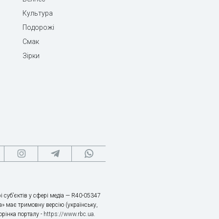
Культура
Подорожі
Смак
Зірки
і суб’єктів у сфері медіа — R40-05347
» має тримовну версію (українську,
торінка порталу -
https://www.rbc.ua
.