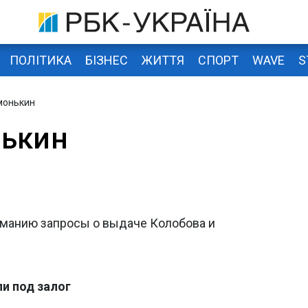
ПОЛІТИКА
БІЗНЕС
ЖИТТЯ
СПОРТ
WAVE
S
монькин
нькин
рманию запросы о выдаче Колобова и
и под залог