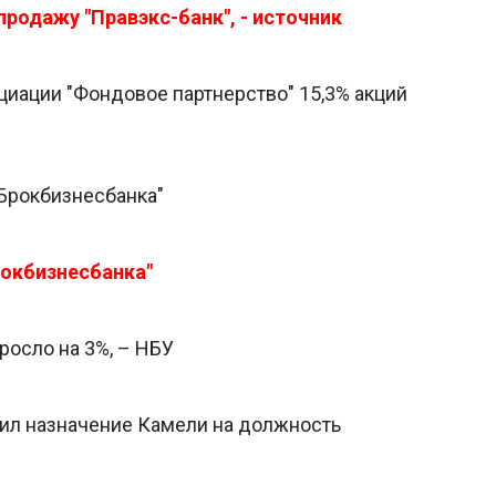
продажу "Правэкс-банк", - источник
оциации "Фондовое партнерство" 15,3% акций
Брокбизнесбанка"
рокбизнесбанка"
росло на 3%, – НБУ
дил назначение Камели на должность