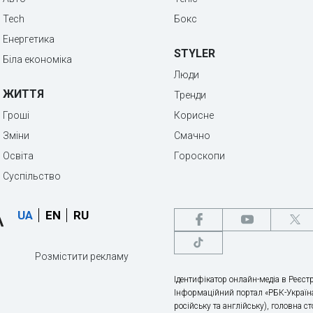
Tech
Бокс
Енергетика
STYLER
Біла економіка
Люди
ЖИТТЯ
Тренди
Гроші
Корисне
Зміни
Смачно
Освіта
Гороскопи
Суспільство
UA
EN
RU
Розмістити рекламу
Ідентифікатор онлайн-медіа в Реєстр
Інформаційний портал «РБК-Україна
російську та англійську), головна с