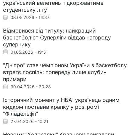
український велетень підкорюватиме
студентську лігу
08.05.2026 - 14:37
Відмовився від титулу: найкращий
баскетболіст Суперліги віддав нагороду
супернику
01.05.2026 - 19:31
"Дніпро" став чемпіоном України з баскетболу
втретє поспіль: попереду лише клуби-
примари
30.04.2026 - 20:28
Історичний момент у НБА: українець одним
кидком поставив крапку у розгромі
"Філадельфії"
27.04.2026 - 10:21
Новому "Холостяку" Кравцову пригадали