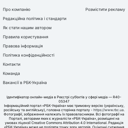
Про компанію
Розмістити рекламу
Редакційна політика і стандарти
Як стати нашим автором
Правила користування
Правова інформація
Політика конфіденційності
Контакти
Команда
Вакансії в РБК-Україна
Ідентифікатор онлайн-медіа в Реєстрі суб’єктів у сфері медіа — R40-
05347
Інформаційний портал «РБК-Україна» має тримовну версію (українську,
російську та англійську), головна сторінка порталу -
https://www.rbc.ua
.
Фотографії, зображення належать їх правовласникам. Всі фотографії на
Порталі, авторами яких є журналісти «РБК-Україна», розміщені на
умовах ліцензії Creative Commons Attribution 4.0 International. Редакція
«РБК-Україна» може не поділяти точку зору авторів. Оціночні судження