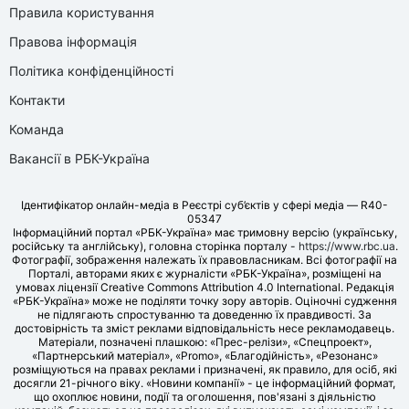
Правила користування
Правова інформація
Політика конфіденційності
Контакти
Команда
Вакансії в РБК-Україна
Ідентифікатор онлайн-медіа в Реєстрі суб’єктів у сфері медіа — R40-
05347
Інформаційний портал «РБК-Україна» має тримовну версію (українську,
російську та англійську), головна сторінка порталу -
https://www.rbc.ua
.
Фотографії, зображення належать їх правовласникам. Всі фотографії на
Порталі, авторами яких є журналісти «РБК-Україна», розміщені на
умовах ліцензії Creative Commons Attribution 4.0 International. Редакція
«РБК-Україна» може не поділяти точку зору авторів. Оціночні судження
не підлягають спростуванню та доведенню їх правдивості. За
достовірність та зміст реклами відповідальність несе рекламодавець.
Матеріали, позначені плашкою: «Прес-релізи», «Спецпроект»,
«Партнерський матеріал», «Promo», «Благодійність», «Резонанс»
розміщуються на правах реклами і призначені, як правило, для осіб, які
досягли 21-річного віку. «Новини компанії» - це інформаційний формат,
що охоплює новини, події та оголошення, пов'язані з діяльністю