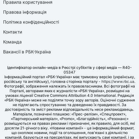
Правила користування
Правова інформація
Політика конфіденційності
Контакти
Команда
Вакансії в РБК-Україна
Ідентифікатор онлайн-медіа в Реєстрі суб’єктів у сфері медіа — R40-
05347
Інформаційний портал «РБК-Україна» має тримовну версію (українську,
російську та англійську), головна сторінка порталу -
https://www.rbc.ua
.
Фотографії, зображення належать їх правовласникам. Всі фотографії на
Порталі, авторами яких є журналісти «РБК-Україна», розміщені на
умовах ліцензії Creative Commons Attribution 4.0 International. Редакція
«РБК-Україна» може не поділяти точку зору авторів. Оціночні судження
не підлягають спростуванню та доведенню їх правдивості. За
достовірність та зміст реклами відповідальність несе рекламодавець.
Матеріали, позначені плашкою: «Прес-релізи», «Спецпроект»,
«Партнерський матеріал», «Promo», «Благодійність», «Резонанс»
розміщуються на правах реклами і призначені, як правило, для осіб, які
досягли 21-річного віку. «Новини компанії» - це інформаційний формат,
що охоплює новини, події та оголошення, пов'язані з діяльністю
компаній, базуються на пресрелізах, які випускають самі компанії, і за