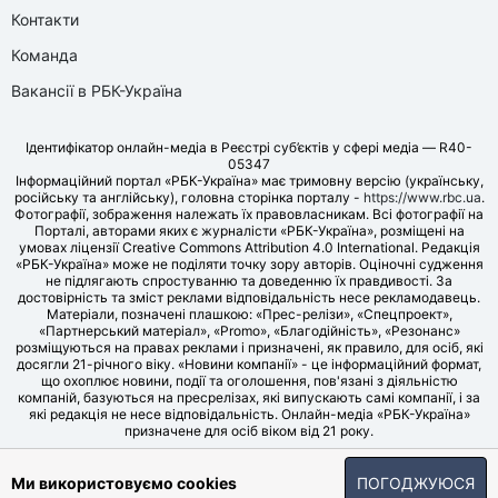
Контакти
Команда
Вакансії в РБК-Україна
Ідентифікатор онлайн-медіа в Реєстрі суб’єктів у сфері медіа — R40-
05347
Інформаційний портал «РБК-Україна» має тримовну версію (українську,
російську та англійську), головна сторінка порталу -
https://www.rbc.ua
.
Фотографії, зображення належать їх правовласникам. Всі фотографії на
Порталі, авторами яких є журналісти «РБК-Україна», розміщені на
умовах ліцензії Creative Commons Attribution 4.0 International. Редакція
«РБК-Україна» може не поділяти точку зору авторів. Оціночні судження
не підлягають спростуванню та доведенню їх правдивості. За
достовірність та зміст реклами відповідальність несе рекламодавець.
Матеріали, позначені плашкою: «Прес-релізи», «Спецпроект»,
«Партнерський матеріал», «Promo», «Благодійність», «Резонанс»
розміщуються на правах реклами і призначені, як правило, для осіб, які
досягли 21-річного віку. «Новини компанії» - це інформаційний формат,
що охоплює новини, події та оголошення, пов'язані з діяльністю
компаній, базуються на пресрелізах, які випускають самі компанії, і за
які редакція не несе відповідальність. Онлайн-медіа «РБК-Україна»
призначене для осіб віком від 21 року.
© LLC «UBT MEDIA», 2006-2026.
Ми використовуємо cookies
ПОГОДЖУЮСЯ