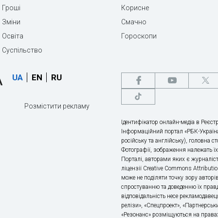
Гроші
Корисне
Зміни
Смачно
Освіта
Гороскопи
Суспільство
UA
EN
RU
Розмістити рекламу
Ідентифікатор онлайн-медіа в Реєстр
Інформаційний портал «РБК-Україна
російську та англійську), головна с
Фотографії, зображення належать ї
Порталі, авторами яких є журналіс
ліцензії Creative Commons Attributio
може не поділяти точку зору авторі
спростуванню та доведенню їх правд
відповідальність несе рекламодавец
релізи», «Спецпроект», «Партнерськи
«Резонанс» розміщуються на правах