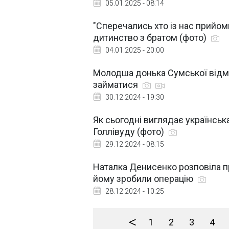
05.01.2025 - 08:14
"Сперечались хто із нас прийом
дитинство з братом (фото)
04.01.2025 - 20:00
Молодша донька Сумської відмов
займатися
30.12.2024 - 19:30
Як сьогодні виглядає українська
Голлівуду (фото)
29.12.2024 - 08:15
Наталка Денисенко розповіла пр
йому зробили операцію
28.12.2024 - 10:25
<
1
2
3
4