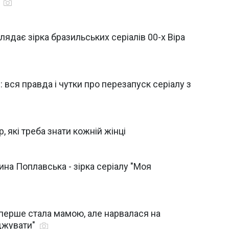
с
глядає зірка бразильських серіалів 00-х Віра
 вся правда і чутки про перезапуск серіалу з
, які треба знати кожній жінці
ина Поплавська - зірка серіалу "Моя
 вперше стала мамою, але нарвалася на
оджувати"