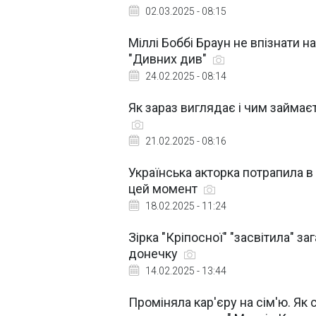
02.03.2025 - 08:15
Міллі Боббі Браун не впізнати на
"Дивних див"
24.02.2025 - 08:14
Як зараз виглядає і чим займаєт
21.02.2025 - 08:16
Українська акторка потрапила в
цей момент
18.02.2025 - 11:24
Зірка "Кріпосної" "засвітила" з
донечку
14.02.2025 - 13:44
Проміняла кар'єру на сім'ю. Як