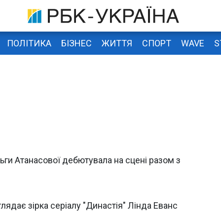
ПОЛІТИКА
БІЗНЕС
ЖИТТЯ
СПОРТ
WAVE
S
льги Атанасової дебютувала на сцені разом з
глядає зірка серіалу "Династія" Лінда Еванс