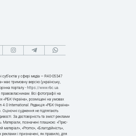
і суб’єктів у сфері медіа — R40-05347
» має тримовну версію (українську,
торінка порталу -
https://www.rbc.ua
.
х правовласникам. Всі фотографії на
ти «РБК-Україна», розміщені на умовах
n 4.0 International. Редакція «РБК-Україна»
в. Оціночні судження не підлягають
ивості. За достовірність та зміст реклами
ь. Матеріали, позначені плашкою: «Прес-
й матеріал», «Promo», «Благодійність»,
 реклами і призначені, як правило, для