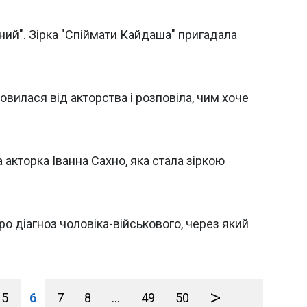
ний". Зірка "Спіймати Кайдаша" пригадала
илася від акторства і розповіла, чим хоче
 акторка Іванна Сахно, яка стала зіркою
о діагноз чоловіка-військового, через який
>
5
6
7
8
...
49
50