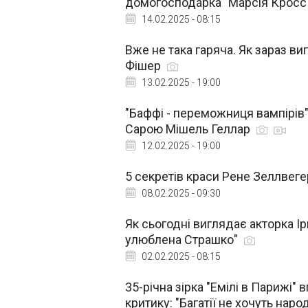
домогосподарка" Марсія Крос
14.02.2025 - 08:15
Вже не така гаряча. Як зараз ви
Фішер
13.02.2025 - 19:00
"Баффі - переможниця вампірів":
Сарою Мішель Геллар
12.02.2025 - 19:00
5 секретів краси Рене Зеллвегер
08.02.2025 - 09:30
Як сьогодні виглядає акторка Ір
улюблена Страшко"
02.02.2025 - 08:15
35-річна зірка "Емілі в Парижі"
критику: "Багатії не хочуть нар