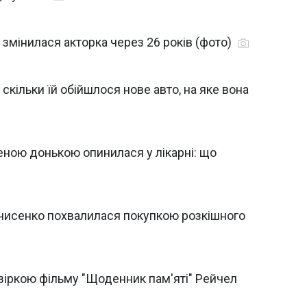
к змінилася акторка через 26 років (фото)
скільки їй обійшлося нове авто, на яке вона
еною донькою опинилася у лікарні: що
енисенко похвалилася покупкою розкішного
 зіркою фільму "Щоденник пам'яті" Рейчел