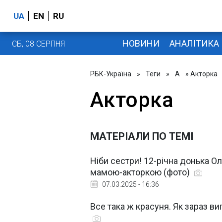
UA
EN
RU
НОВИНИ
АНАЛІТИКА
СБ, 08 СЕРПНЯ
РБК-Україна
»
Теги
»
А
» Акторка
Акторка
МАТЕРІАЛИ ПО ТЕМІ
Ніби сестри! 12-річна донька О
мамою-акторкою (фото)
07.03.2025 - 16:36
Все така ж красуня. Як зараз ви