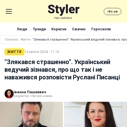
rbc.ua
Люди
Тренди
Корисне
Смачно
Гороскопи
Головна
›
Життя
›
"Злякався страшенно". Український ведучий зізнався, про
ЖИТТЯ
14 квітня 2024 · 11:16
"Злякався страшенно". Український
ведучий зізнався, про що так і не
наважився розповісти Руслані Писанці
Іванна Пашкевич
редактор стрічки новин