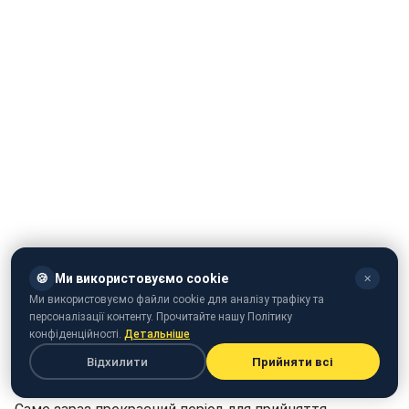
Овен
🍪
Ми використовуємо cookie
✕
Ми використовуємо файли cookie для аналізу трафіку та
Фінансовий гороскоп на тиждень для Овна
персоналізації контенту. Прочитайте нашу Політику
передбачає динамічний фінансовий ріст. Ваша
конфіденційності.
Детальніше
природна мотивація і рішучість принесуть вам
Відхилити
Прийняти всі
користь, коли ви зосередитеся на грошових питаннях.