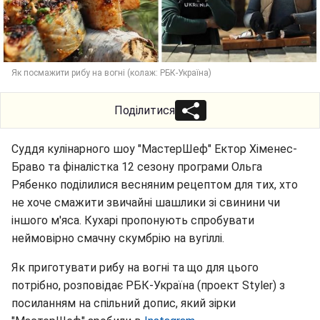
Як посмажити рибу на вогні (колаж: РБК-Україна)
Поділитися
Суддя кулінарного шоу "МастерШеф" Ектор Хіменес-
Браво та фіналістка 12 сезону програми Ольга
Рябенко поділилися весняним рецептом для тих, хто
не хоче смажити звичайні шашлики зі свинини чи
іншого м'яса. Кухарі пропонують спробувати
неймовірно смачну скумбрію на вугіллі.
Як приготувати рибу на вогні та що для цього
потрібно, розповідає РБК-Україна (проект Styler) з
посиланням на спільний допис, який зірки