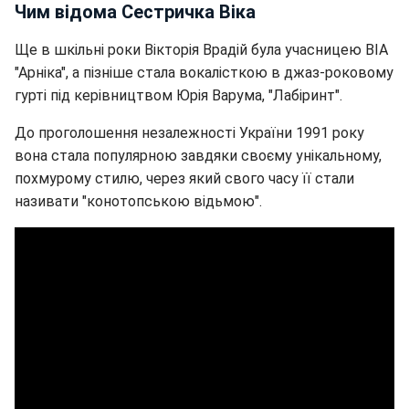
Чим відома Сестричка Віка
Ще в шкільні роки Вікторія Врадій була учасницею ВІА
"Арніка", а пізніше стала вокалісткою в джаз-роковому
гурті під керівництвом Юрія Варума, "Лабіринт".
До проголошення незалежності України 1991 року
вона стала популярною завдяки своєму унікальному,
похмурому стилю, через який свого часу її стали
називати "конотопською відьмою".