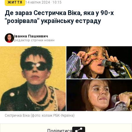
ЖИТТЯ
14 квітня 2024 · 10:15
Де зараз Сестричка Віка, яка у 90-х
"розірвала" українську естраду
Іванна Пашкевич
редактор стрічки новин
Сестричка Віка (фото: колаж РБК-Україна)
Поділитися