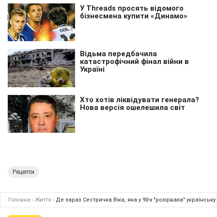
Рецепти
Головна
›
Життя
›
Де зараз Сестричка Віка, яка у 90-х "розірвала" українськ