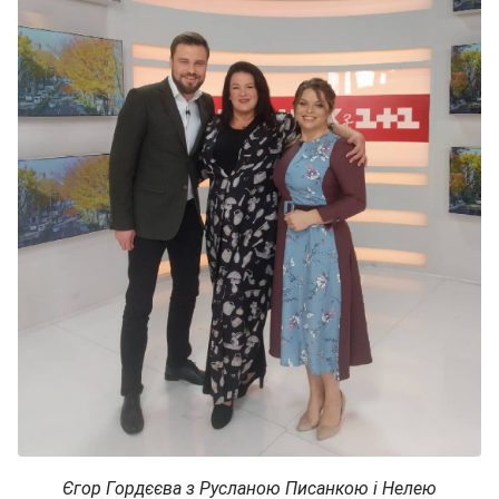
Єгор Гордєєва з Русланою Писанкою і Нелею