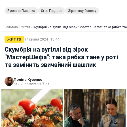
Руслана Писанка
Єгор Гордєєв
Зірки шоу-бізнесу
Головна
›
Життя
›
Скумбрія на вугіллі від зірок "МастерШефа": така рибка т
ЖИТТЯ
14 квітня 2024 · 10:44
Скумбрія на вугіллі від зірок
"МастерШефа": така рибка тане у роті
та замінить звичайний шашлик
Поліна Кузенко
Керівник проєкту Styler