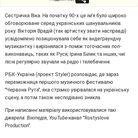
Сестричка Віка. На початку 90-х це ім’я було широко
обговорюване серед українських шанувальників
року. Вікторія Врадій (так артистку звати насправді)
усвідомлено позиціонувала себе як андеграундну
музикантку і вирізнялася з-поміж тогочасних поп-
виконавиць, таких як Руся, Ірина Білик та інших, чиї
пісні регулярно звучали на радіо і телебаченні.
РБК-Україна (проект Styler) розповідає, де зараз
переможниця першого музичного фестивалю
"Червона Рута", яка стрімко увірвалася на українську
сцену, а потім також несподівано зникла.
При написанні матеріалу використовувалися такі
джерела: Вікіпедія, YouTube-канал
"Rostyslove
Production".