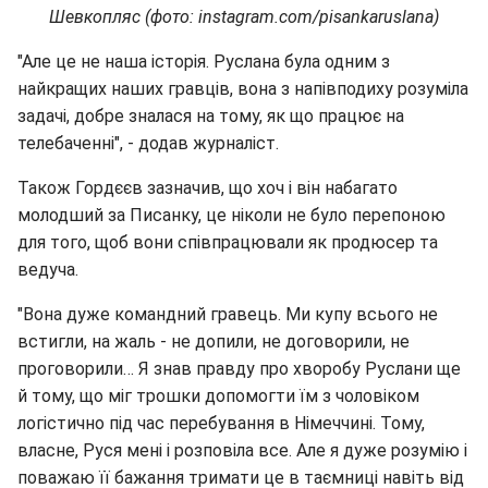
Шевкопляс (фото: instagram.com/pisankaruslana)
"Але це не наша історія. Руслана була одним з
найкращих наших гравців, вона з напівподиху розуміла
задачі, добре зналася на тому, як що працює на
телебаченні", - додав журналіст.
Також Гордєєв зазначив, що хоч і він набагато
молодший за Писанку, це ніколи не було перепоною
для того, щоб вони співпрацювали як продюсер та
ведуча.
"Вона дуже командний гравець. Ми купу всього не
встигли, на жаль - не допили, не договорили, не
проговорили… Я знав правду про хворобу Руслани ще
й тому, що міг трошки допомогти їм з чоловіком
логістично під час перебування в Німеччині. Тому,
власне, Руся мені і розповіла все. Але я дуже розумію і
поважаю її бажання тримати це в таємниці навіть від