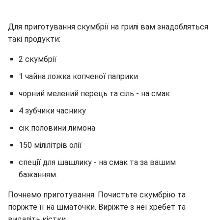
Для приготування скумбрії на грилі вам знадобляться
такі продукти:
2 скумбрії
1 чайна ложка копченої паприки
чорний мелений перець та сіль - на смак
4 зубчики часнику
сік половини лимона
150 мілілітрів олії
спеції для шашлику - на смак та за вашим
бажанням.
Почнемо приготування. Почистьте скумбрію та
поріжте її на шматочки. Виріжте з неї хребет та
видаліть кістки.