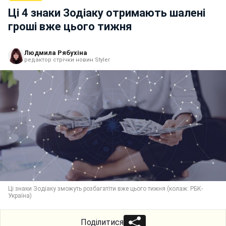
Ці 4 знаки Зодіаку отримають шалені
гроші вже цього тижня
Людмила Рябухіна
редактор стрічки новин Styler
Ці знаки Зодіаку зможуть розбагатіти вже цього тижня (колаж: РБК-
Україна)
Поділитися