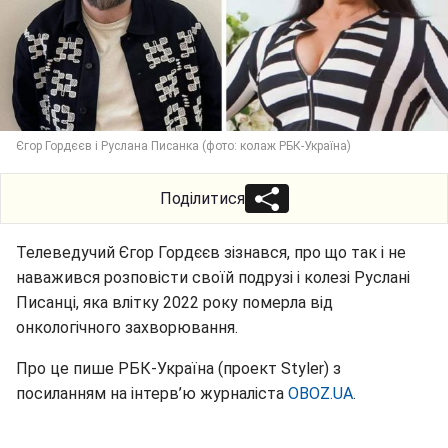
Єгор Гордєєв і Руслана Писанка (фото: колаж РБК-Україна)
Поділитися
Телеведучий Єгор Гордєєв зізнався, про що так і не
наважився розповісти своїй подрузі і колезі Руслані
Писанці, яка влітку 2022 року померла від
онкологічного захворювання.
Про це пише РБК-Україна (проект Styler) з
посиланням на інтерв’ю журналіста
OBOZ.UA
.