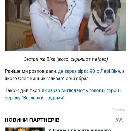
Сестричка Віка (фото: скріншот з відео)
Раніше ми розповідали,
де зараз зірка 90-х Лері Вінн
, з
якого Олег Винник "злизав" свій образ.
Також дивіться,
як зараз виглядають головні героїні
серіалу "Всі жінки - відьми"
.