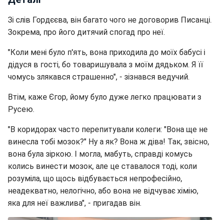
Зі слів Гордєєва, він багато чого не договорив Писанці.
Зокрема, про його дитячий спогад про неї.
"Коли мені було п'ять, вона приходила до моїх бабусі і
дідуся в гості, бо товаришувала з моїм дядьком. Я її
чомусь злякався страшенно", - зізнався ведучий.
Втім, каже Єгор, йому було дуже легко працювати з
Русею.
"В коридорах часто перепитували колеги: "Вона ще не
винесла тобі мозок?" Ну а як? Вона ж діва! Так, звісно,
вона була зіркою. І могла, мабуть, справді комусь
колись винести мозок, але це ставалося тоді, коли
розуміла, що щось відбувається непрофесійно,
неадекватно, нелогічно, або вона не відчуває хімію,
яка для неї важлива", - пригадав він.