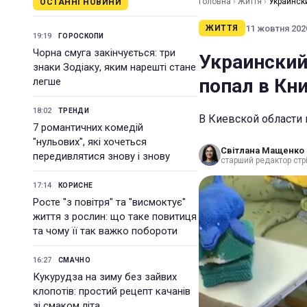
Головна
›
Життя
›
Украинск
ОСТАННІ НОВИНИ
11 жовтня 2020
ЖИТТЯ
19:19
ГОРОСКОПИ
Чорна смуга закінчується: три
Украинский
знаки Зодіаку, яким нарешті стане
попал в Кни
легше
18:02
ТРЕНДИ
В Киевской области 
7 романтичних комедій
"нульових", які хочеться
Світлана Мащенко
передивлятися знову і знову
старший редактор стрі
17:14
КОРИСНЕ
Росте "з повітря" та "висмоктує"
життя з рослин: що таке повитиця
та чому її так важко побороти
16:27
СМАЧНО
Кукурудза на зиму без зайвих
клопотів: простий рецепт качанів
зі смаком літа