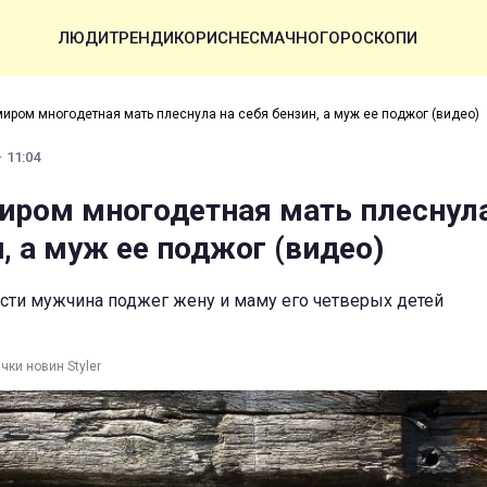
ЛЮДИ
ТРЕНДИ
КОРИСНЕ
СМАЧНО
ГОРОСКОПИ
иром многодетная мать плеснула на себя бензин, а муж ее поджог (видео)
 11:04
ром многодетная мать плеснула
, а муж ее поджог (видео)
сти мужчина поджег жену и маму его четверых детей
чки новин Styler