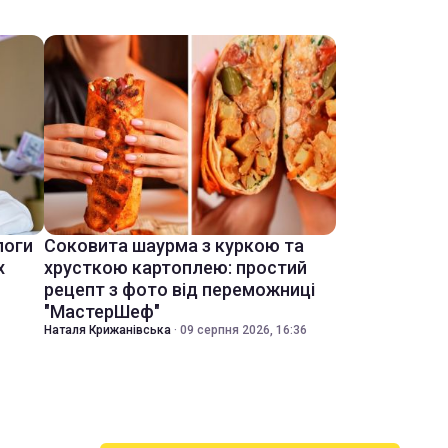
логи
Соковита шаурма з куркою та
х
хрусткою картоплею: простий
рецепт з фото від переможниці
"МастерШеф"
Наталя Крижанівська
·
09 серпня 2026, 16:36