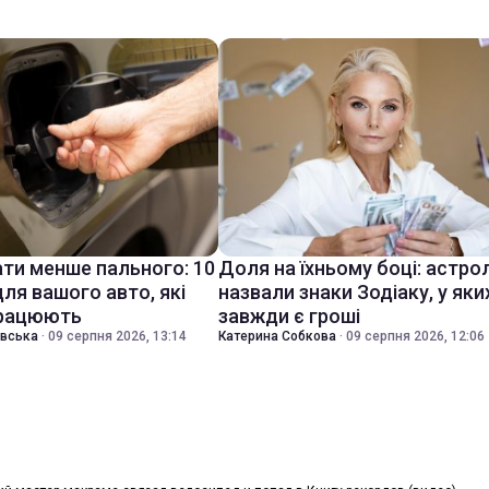
ати менше пального: 10
Доля на їхньому боці: астро
ля вашого авто, які
назвали знаки Зодіаку, у яки
працюють
завжди є гроші
івська
·
09 серпня 2026, 13:14
Катерина Собкова
·
09 серпня 2026, 12:06