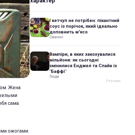
характер
І кетчуп не потрібен: пікантний
соус із порічок, який ідеально
доповнить м'ясо
Смачно
Вампіри, в яких закохувалися
мільйони: як сьогодні
змінилися Енджел та Спайк із
"Баффі"
Люди
дом. Жена
яжелыми
ебя сама.
ими ожогами.