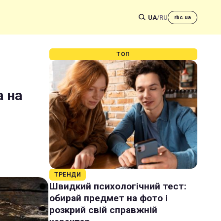
UA
/
RU
rbc.ua
ТОП
 на
ТРЕНДИ
Швидкий психологічний тест:
обирай предмет на фото і
розкрий свій справжній