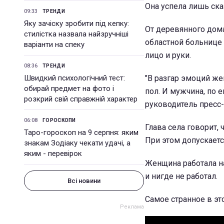
Она успела лишь ска
09:33
ТРЕНДИ
Яку зачіску зробити під кепку:
От деревянного дома
стилістка назвала найзручніші
областной больнице
варіанти на спеку
лицо и руки.
08:36
ТРЕНДИ
Швидкий психологічний тест:
"В разгар эмоций же
обирай предмет на фото і
пол. И мужчина, по 
розкрий свій справжній характер
руководитель пресс
06:08
ГОРОСКОПИ
Глава села говорит,
Таро-гороскоп на 9 серпня: яким
При этом допускается
знакам Зодіаку чекати удачі, а
яким - перевірок
Женщина работала н
и нигде не работал.
Всі новини
Самое странное в это