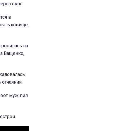
через окно.
тся в
ны туловище,
пролилась на
ла Ващенко,
 жаловалась.
 отчаянии.
 вот муж пил
сестрой.