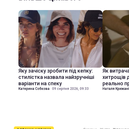
Яку зачіску зробити під кепку:
Як витрач
стилістка назвала найзручніші
хитрощів д
варіанти на спеку
реально 
Катерина Собкова
·
09 серпня 2026, 09:33
Наталя Крижан