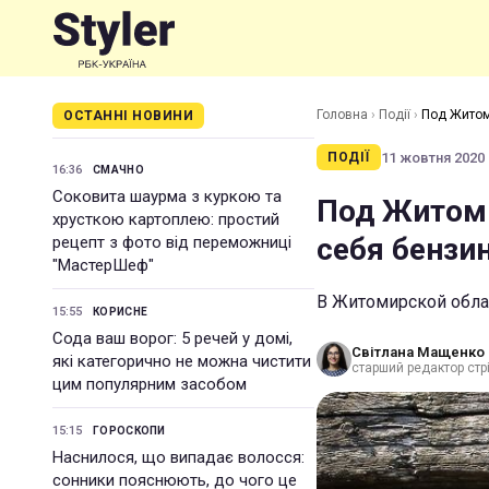
Головна
›
Події
›
Под Житом
ОСТАННІ НОВИНИ
11 жовтня 2020 ·
ПОДІЇ
16:36
СМАЧНО
Соковита шаурма з куркою та
Под Житоми
хрусткою картоплею: простий
себя бензин
рецепт з фото від переможниці
"МастерШеф"
В Житомирской обла
15:55
КОРИСНЕ
Сода ваш ворог: 5 речей у домі,
Світлана Мащенко
які категорично не можна чистити
старший редактор стрі
цим популярним засобом
15:15
ГОРОСКОПИ
Наснилося, що випадає волосся:
сонники пояснюють, до чого це