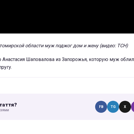
томирской области муж поджог дом и жену (видео: ТСН)
о Анастасия Шаповалова из Запорожья, которую муж облил
пругу.
таття?
FB
TG
X
узями