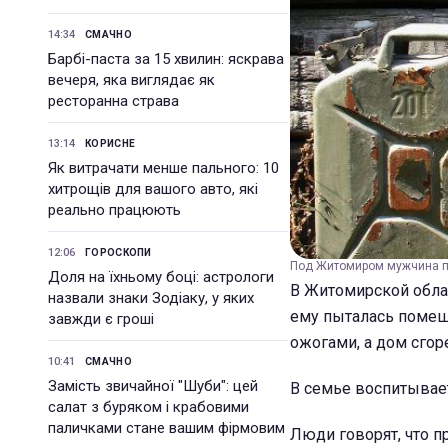
14:34
СМАЧНО
Барбі-паста за 15 хвилин: яскрава
вечеря, яка виглядає як
ресторанна страва
13:14
КОРИСНЕ
Як витрачати менше пального: 10
хитрощів для вашого авто, які
реально працюють
12:06
ГОРОСКОПИ
Под Житомиром мужчина по
Доля на їхньому боці: астрологи
В Житомирской обла
назвали знаки Зодіаку, у яких
ему пыталась помеша
завжди є гроші
ожогами, а дом сгор
10:41
СМАЧНО
Замість звичайної "Шуби": цей
В семье воспитывает
салат з буряком і крабовими
паличками стане вашим фірмовим
Люди говорят, что п