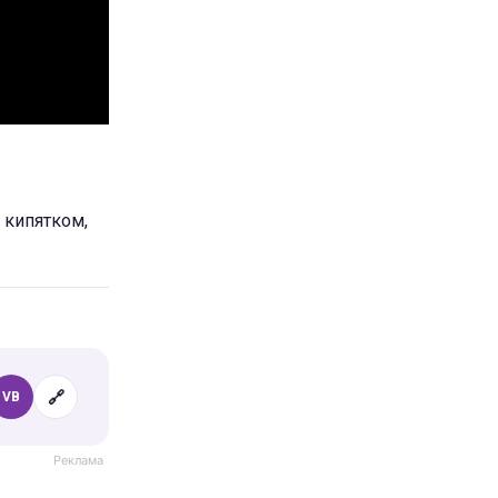
 кипятком,
🔗
VB