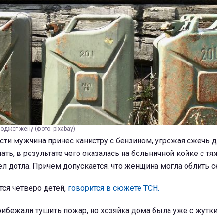
джег жену (фото: pixabay)
сти мужчина принес канистру с бензином, угрожая сжечь 
ть, в результате чего оказалась на больничной койке с т
ел дотла. Причем допускается, что женщина могла облить с
ся четверо детей,
говорится в сюжете ТСН.
рибежали тушить пожар, но хозяйка дома была уже с жутк