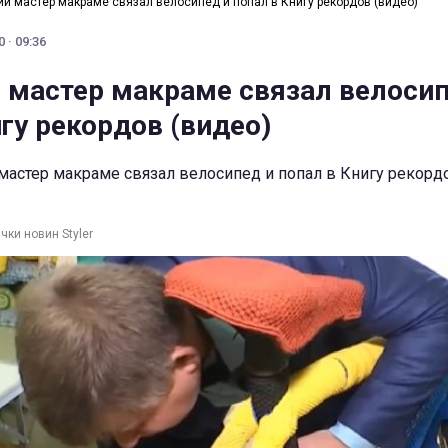
ий мастер макраме связал велосипед и попал в Книгу рекордов (видео)
 · 09:36
 мастер макраме связал велосип
гу рекордов (видео)
мастер макраме связал велосипед и попал в Книгу рекор
чки новин Styler