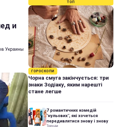
ТОП
ед и
дов Украины
ГОРОСКОПИ
Чорна смуга закінчується: три
знаки Зодіаку, яким нарешті
стане легше
7 романтичних комедій
"нульових", які хочеться
передивлятися знову і знову
Тренди