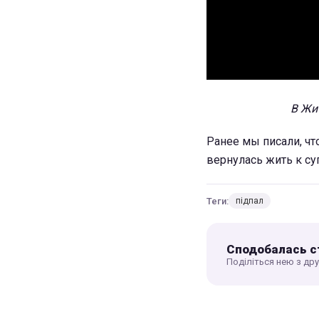
В Жи
Ранее мы писали, чт
вернулась жить к су
Теги:
підпал
Сподобалась с
Поділіться нею з др