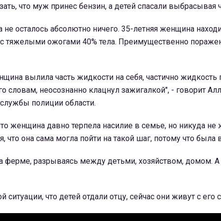
зать, что муж принес бензин, а детей спасали выбрасывая 
 не осталось абсолютно ничего. 35-летняя женщина находи
 с тяжелыми ожогами 40% тела. Преимущественно пораже
нщина вылила часть жидкости на себя, частично жидкость 
его словам, неосознанно клацнул зажигалкой", - говорит Ал
-службы полиции области.
 что женщина давно терпела насилие в семье, но никуда не
, что она сама могла пойти на такой шаг, потому что была в
а ферме, разрываясь между детьми, хозяйством, домом. А
й ситуации, что детей отдали отцу, сейчас они живут с его 