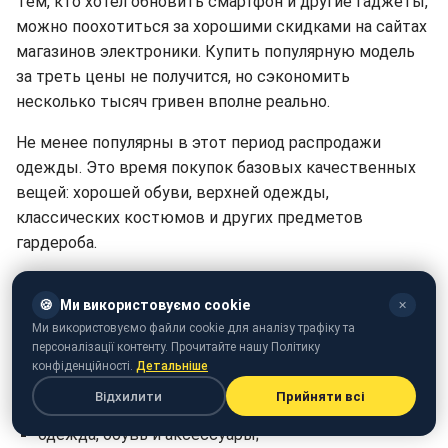
Тем, кто хотел обновить смартфон и другие гаджеты,
можно поохотиться за хорошими скидками на сайтах
магазинов электроники. Купить популярную модель
за треть цены не получится, но сэкономить
несколько тысяч гривен вполне реально.
Не менее популярны в этот период распродажи
одежды. Это время покупок базовых качественных
вещей: хорошей обуви, верхней одежды,
классических костюмов и других предметов
гардероба.
В массовой распродаже 2020 года примут участие
🍪
Ми використовуємо cookie
✕
несколько сотен магазинов и сервисных компаний.
Ми використовуємо файли cookie для аналізу трафіку та
Самые большие скидки, до 70–90%, будут на
персоналізації контенту. Прочитайте нашу Політику
следующие категории товаров:
конфіденційності.
Детальніше
Відхилити
Прийняти всі
потребительская электроника;
одежда, обувь и аксессуары;