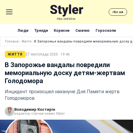
rbc.ua
Люди
Тренди
Корисне
Смачно
Гороскопи
Головна
›
Життя
›
В Запорожье вандалы повредили мемориальную доску д
ЖИТТЯ
27 листопада 2020 · 19:46
В Запорожье вандалы повредили
мемориальную доску детям-жертвам
Голодомора
Инцидент произошел накануне Дня Памяти жертв
Голодоморов
Володимир Костирін
редактор стрічки новин Styler