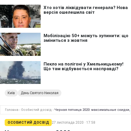
Київ
День Святого Николая
Головна
›
Особистий досвід
›
Черная пятница 2020: максимальные скидки,
ОСОБИСТИЙ ДОСВІД
27 листопада 2020 · 17:58