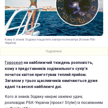
Кому зі знаків Зодіаку пощастить завтра-післязавтра (Колаж РБК-
Україна)
Поділитися:
Гороскоп
на найближчий тиждень розповість,
кому з представників зодіакального сузір'я
початок квітня приготував теплий прийом.
Загалом у трьох щасливчиків намічаються дуже
вдалі та веселі найближчі дні.
Кого зі знаків Зодіаку накриє хвилею удачі,
розповідає РБК-Україна (проєкт Styler) із посиланням