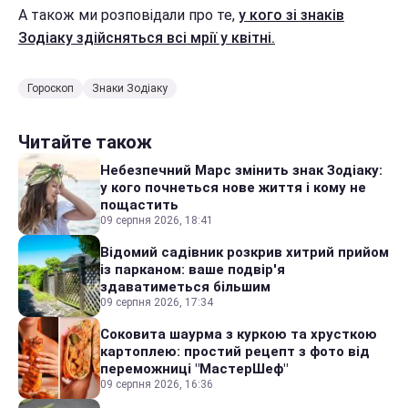
А також ми розповідали про те,
у кого зі знаків
Зодіаку здійсняться всі мрії у квітні.
Гороскоп
Знаки Зодіаку
Читайте також
Небезпечний Марс змінить знак Зодіаку:
у кого почнеться нове життя і кому не
пощастить
09 серпня 2026, 18:41
Відомий садівник розкрив хитрий прийом
із парканом: ваше подвір'я
здаватиметься більшим
09 серпня 2026, 17:34
Соковита шаурма з куркою та хрусткою
картоплею: простий рецепт з фото від
переможниці "МастерШеф"
09 серпня 2026, 16:36