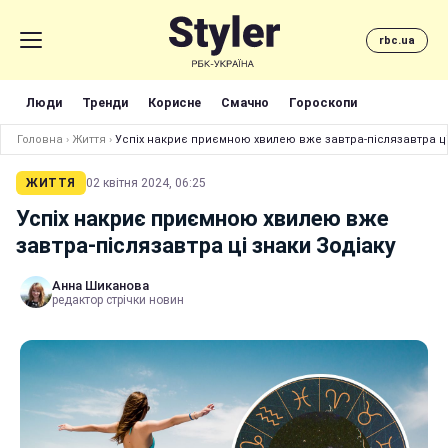
rbc.ua
Люди
Тренди
Корисне
Смачно
Гороскопи
Головна
›
Життя
›
Успіх накриє приємною хвилею вже завтра-післязавтра ці
ЖИТТЯ
02 квітня 2024, 06:25
Успіх накриє приємною хвилею вже
завтра-післязавтра ці знаки Зодіаку
Анна Шиканова
редактор стрічки новин