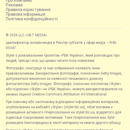
Про компанію
Реклама
Правила користування
Правова інформація
Політика конфіденційності
© 2026 LLC «UBT MEDIA»
Ідентифікатор онлайн-медіа в Реєстрі суб’єктів у сфері медіа — R40-
05347
Styler є розважальним проєктом «РБК-Україна», який розповідає про
людей, тренди і все, що цікаво читати поза новинами.
Фотографії, ілюстрації та інші зображення належать їхнім
правовласникам. Використання фотографій, позначених Getty Images,
допускається виключно за наявності письмового дозволу
фотоагентства Getty Images. Фотографії, позначені логотипом «Styler»
або підписані «Styler» чи «РБК-Україна», можуть використовуватися на
умовах ліцензії Creative Commons Attribution 4.0 International.
При повному або частковому відтворенні інформаційних матеріалів,
опублікованих на вебсайті «Styler» (styler.rbc.ua), обов'язковим є
розміщення активного гіперпосилання на styler.rbc.ua, відкритого для
індексації пошуковими системами. Таке гіперпосилання має бути
розміщене безпосередньо в тексті матеріалу не нижче другого абзацу.