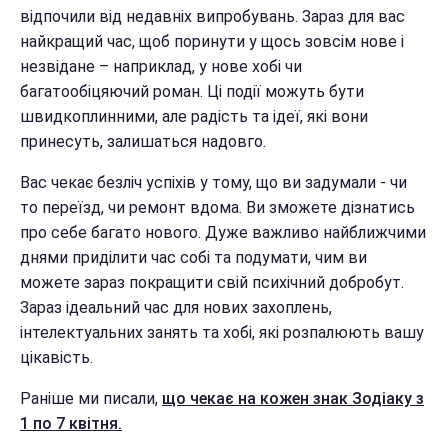
відпочили від недавніх випробувань. Зараз для вас
найкращий час, щоб поринути у щось зовсім нове і
незвідане – наприклад, у нове хобі чи
багатообіцяючий роман. Ці події можуть бути
швидкоплинними, але радість та ідеї, які вони
принесуть, залишаться надовго.
Вас чекає безліч успіхів у тому, що ви задумали - чи
то переїзд, чи ремонт вдома. Ви зможете дізнатись
про себе багато нового. Дуже важливо найближчими
днями приділити час собі та подумати, чим ви
можете зараз покращити свій психічний добробут.
Зараз ідеальний час для нових захоплень,
інтелектуальних занять та хобі, які розпалюють вашу
цікавість.
Раніше ми писали,
що чекає на кожен знак Зодіаку з
1 по 7 квітня.