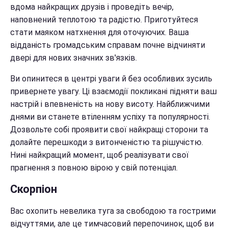
вдома найкращих друзів і проведіть вечір,
наповнений теплотою та радістю. Приготуйтеся
стати маяком натхнення для оточуючих. Ваша
відданість громадським справам почне відчиняти
двері для нових значних зв'язків.
Ви опинитеся в центрі уваги й без особливих зусиль
привернете увагу. Ці взаємодії покликані підняти ваш
настрій і впевненість на нову висоту. Найближчими
днями ви станете втіленням успіху та популярності.
Дозвольте собі проявити свої найкращі сторони та
долайте перешкоди з витонченістю та рішучістю.
Нині найкращий момент, щоб реалізувати свої
прагнення з повною вірою у свій потенціал.
Скорпіон
Вас охопить невелика туга за свободою та гострими
відчуттями, але це тимчасовий перепочинок, щоб ви