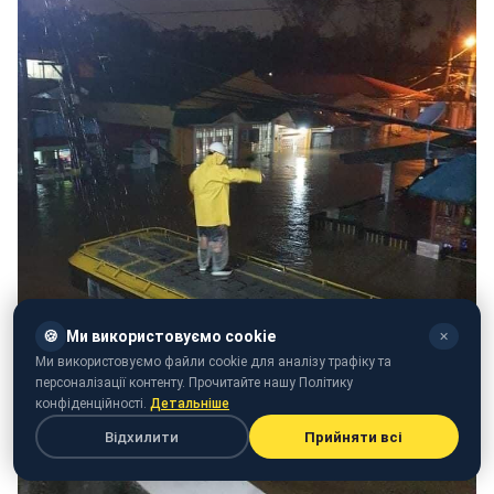
🍪
Ми використовуємо cookie
✕
Ми використовуємо файли cookie для аналізу трафіку та
персоналізації контенту. Прочитайте нашу Політику
конфіденційності.
Детальніше
Відхилити
Прийняти всі