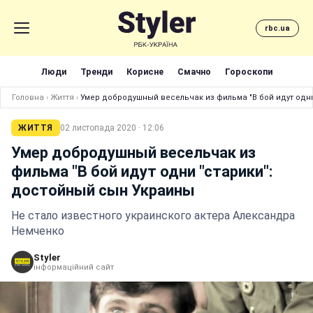
rbc.ua
Люди
Тренди
Корисне
Смачно
Гороскопи
Головна
›
Життя
›
Умер добродушный весельчак из фильма "В бой идут одн
ЖИТТЯ
02 листопада 2020 · 12:06
Умер добродушный весельчак из
фильма "В бой идут одни "старики":
достойный сын Украины
Не стало известного украинского актера Александра
Немченко
Styler
інформаційний сайт