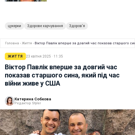
цукерки
Здорове харчування
Здоров'я
Головна
›
Життя
›
Віктор Павлік вперше за довгий час показав старшого син
ЖИТТЯ
23 квітня 2025 · 11:35
Віктор Павлік вперше за довгий час
показав старшого сина, який під час
війни живе у США
Катерина Собкова
Редактор Styler