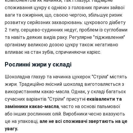
компонентом як начинки, так і глазурі. Надмірне
споживання цукру є однією з головних причин зайвої
ваги та ожиріння, що, своєю чергою, збільшує ризик
розвитку серйозних захворювань: цукрового діабету
2 типу, серцево-судинних недуг, проблем із суглобами
та навіть деяких видів раку. Регулярне "підживлення"
організму великою дозою цукру також негативно
впливає на стан зубів, спричиняючи карієс.
Рослинні жири у складі
Шоколадна глазур та начинка цукерок "Стріла" містять
жири. Традиційно якісний шоколад виготовляється з
використанням какао-масла. Однак, у складі багатьох
сучасних варіантів "Стріли" присутні
еквіваленти та
замінники какао-масла
, часто на основі пальмової
або інших рослинних олій. Виробники чесно вказують
це на упаковці,
але не всі споживачі звертають на це
увагу.