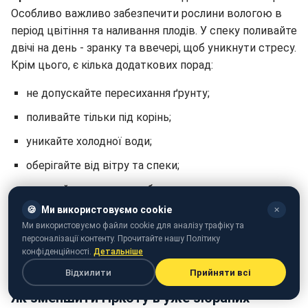
Особливо важливо забезпечити рослини вологою в
період цвітіння та наливання плодів. У спеку поливайте
двічі на день - зранку та ввечері, щоб уникнути стресу.
Крім цього, є кілька додаткових порад:
не допускайте пересихання ґрунту;
поливайте тільки під корінь;
уникайте холодної води;
оберігайте від вітру та спеки;
мульчуйте землю для збереження вологи.
🍪
Ми використовуємо cookie
✕
Такі прості дії допоможуть зменшити ймовірність
Ми використовуємо файли cookie для аналізу трафіку та
накопичення кукурбітацину в плодах. Також стежте,
персоналізації контенту. Прочитайте нашу Політику
щоб грядки не були затоплені, адже це провокує
конфіденційності.
Детальніше
хвороби й додатковий стрес для рослини.
Відхилити
Прийняти всі
Як зменшити гіркоту в уже зібраних