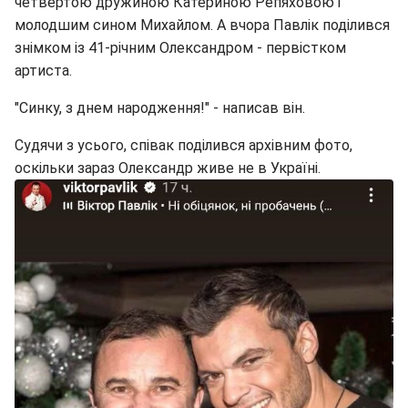
четвертою дружиною Катериною Репяховою і
молодшим сином Михайлом. А вчора Павлік поділився
знімком із 41-річним Олександром - первістком
артиста.
"Синку, з днем народження!" - написав він.
Судячи з усього, співак поділився архівним фото,
оскільки зараз Олександр живе не в Україні.