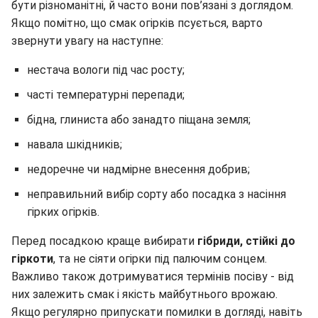
бути різноманітні, й часто вони пов’язані з доглядом.
Якщо помітно, що смак огірків псується, варто
звернути увагу на наступне:
нестача вологи під час росту;
часті температурні перепади;
бідна, глиниста або занадто піщана земля;
навала шкідників;
недоречне чи надмірне внесення добрив;
неправильний вибір сорту або посадка з насіння
гірких огірків.
Перед посадкою краще вибирати
гібриди, стійкі до
гіркоти
, та не сіяти огірки під палючим сонцем.
Важливо також дотримуватися термінів посіву - від
них залежить смак і якість майбутнього врожаю.
Якщо регулярно припускати помилки в догляді, навіть