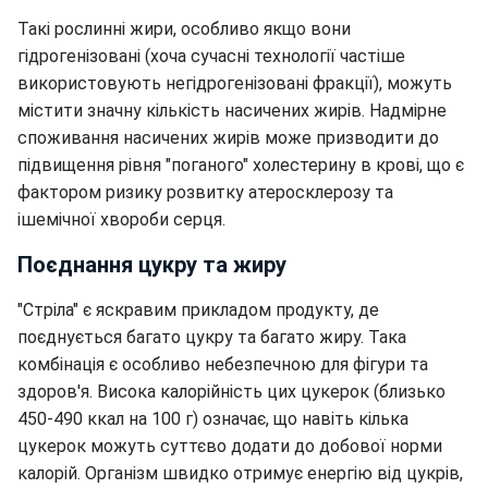
Такі рослинні жири, особливо якщо вони
гідрогенізовані (хоча сучасні технології частіше
використовують негідрогенізовані фракції), можуть
містити значну кількість насичених жирів. Надмірне
споживання насичених жирів може призводити до
підвищення рівня "поганого" холестерину в крові, що є
фактором ризику розвитку атеросклерозу та
ішемічної хвороби серця.
Поєднання цукру та жиру
"Стріла" є яскравим прикладом продукту, де
поєднується багато цукру та багато жиру. Така
комбінація є особливо небезпечною для фігури та
здоров'я. Висока калорійність цих цукерок (близько
450-490 ккал на 100 г) означає, що навіть кілька
цукерок можуть суттєво додати до добової норми
калорій. Організм швидко отримує енергію від цукрів,