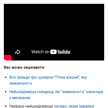
Вас може зацікавити
Вся правда про цукерки "П’яна вишня", яку
замовчують
Найшкідливіші солодощі, які "заманюють" українців
у магазинах
Названо найшкідливіше
печиво, яким завалені