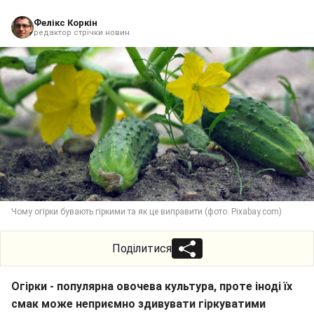
Фелікс Коркін
редактор стрічки новин
Чому огірки бувають гіркими та як це виправити (фото: Pixabay.com)
Поділитися
Огірки - популярна овочева культура, проте іноді їх
смак може неприємно здивувати гіркуватими