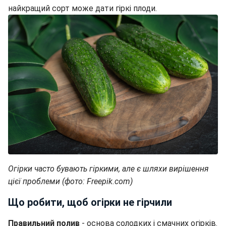
найкращий сорт може дати гіркі плоди.
Огірки часто бувають гіркими, але є шляхи вирішення
цієї проблеми (фото: Freepik.com)
Що робити, щоб огірки не гірчили
Правильний полив
- основа солодких і смачних огірків.