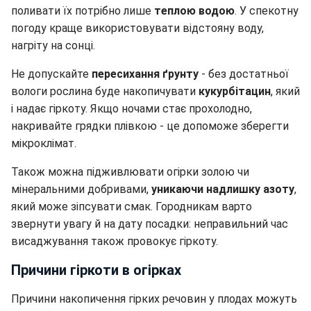
поливати їх потрібно лише
теплою водою
. У спекотну
погоду краще використовувати відстояну воду,
нагріту на сонці.
Не допускайте
пересихання ґрунту
- без достатньої
вологи рослина буде накопичувати
кукурбітацин
, який
і надає гіркоту. Якщо ночами стає прохолодно,
накривайте грядки плівкою - це допоможе зберегти
мікроклімат.
Також можна підживлювати огірки золою чи
мінеральними добривами,
уникаючи надлишку азоту
,
який може зіпсувати смак. Городникам варто
звернути увагу й на дату посадки: неправильний час
висаджування також провокує гіркоту.
Причини гіркоти в огірках
Причини накопичення гірких речовин у плодах можуть