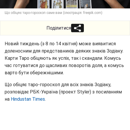
Що обіцяє таро-гороскоп саме вам (ілюстрація: freepik.com)
Поділитися
Новий тиждень (з 8 по 14 квітня) може виявитися
доленосним для представників деяких знаків Зодіаку.
Карти Таро обіцяють як успіх, так і скандали. Комусь
час готуватися до щасливих поворотів доля, а комусь
варто бути обережнішими.
Що обіцяє таро-гороскоп для всіх знаків Зодіаку,
розповідає РБК-Україна (проект Styler) з посиланням
на
Hindustan Times
.