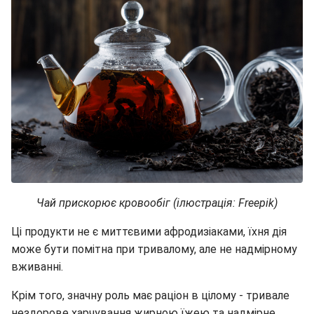
Чай прискорює кровообіг (ілюстрація: Freepik)
Ці продукти не є миттєвими афродизіаками, їхня дія
може бути помітна при тривалому, але не надмірному
вживанні.
Крім того, значну роль має раціон в цілому - тривале
нездорове харчування жирною їжею та надмірне