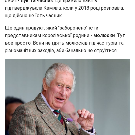
овочі -
лук та часник
. Це правило навіть
підтверджувала Камілла, коли у 2018 році розповіла,
що дійсно не їсть часник.
Ще один продукт, який "заборонено" їсти
представникам королівської родини -
молюски
. Тут
все просто. Вони не їдять молюсків під час турів та
різноманітних заходів, аби банально не отруїтися.