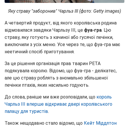
Яку страву "заборонив" Чарльз III (фото: Getty images)
А четвертий продукт, від якого королівська родина
відмовилася завдяки Чарльзу III, це
фуа-гра
. Цю
страву, яку готують з качиної або гусячої печінки,
виключили з усіх меню. Усе через те, що фуа-гра має
неетичний спосіб приготування.
За це рішення організація прав тварин РЕТА
подякувала королю. Відомо, що фуа-гра - делікатес,
але цю страву роблять з аномально збільшеної
печінки птахів, яких насильно годують.
До слова, раніше ми вже розповідали, що
король
Чарльз III вперше відкриває двері королівського
палацу для туристів
.
Також нещодавно стало відомо, що
Кейт Міддлтон