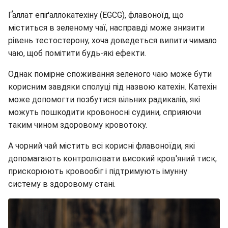
Ґаллат епіґаллокатехіну (EGCG), флавоноїд, що
міститься в зеленому чаї, насправді може знизити
рівень тестостерону, хоча доведеться випити чимало
чаю, щоб помітити будь-які ефекти.
Однак помірне споживання зеленого чаю може бути
корисним завдяки сполуці під назвою катехін. Катехін
може допомогти позбутися вільних радикалів, які
можуть пошкодити кровоносні судини, сприяючи
таким чином здоровому кровотоку.
А чорний чай містить всі корисні флавоноїди, які
допомагають контролювати високий кров'яний тиск,
прискорюють кровообіг і підтримують імунну
систему в здоровому стані.