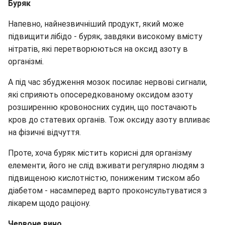
Буряк
Напевно, найнезвичніший продукт, який може
підвищити лібідо - буряк, завдяки високому вмісту
нітратів, які перетворюються на оксид азоту в
організмі.
А під час збудження мозок посилає нервові сигнали,
які сприяють опосередкованому оксидом азоту
розширенню кровоносних судин, що постачають
кров до статевих органів. Тож оксиду азоту впливає
на фізичні відчуття.
Проте, хоча буряк містить корисні для організму
елементи, його не слід вживати регулярно людям з
підвищеною кислотністю, пониженим тиском або
діабетом - насамперед варто проконсультуватися з
лікарем щодо раціону.
Червоне вино