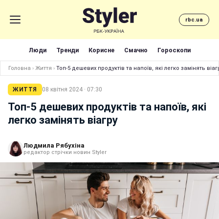
rbc.ua
Люди
Тренди
Корисне
Смачно
Гороскопи
Головна
›
Життя
›
Топ-5 дешевих продуктів та напоїв, які легко замінять віаг
ЖИТТЯ
08 квітня 2024 · 07:30
Топ-5 дешевих продуктів та напоїв, які
легко замінять віагру
Людмила Рябухіна
редактор стрічки новин Styler