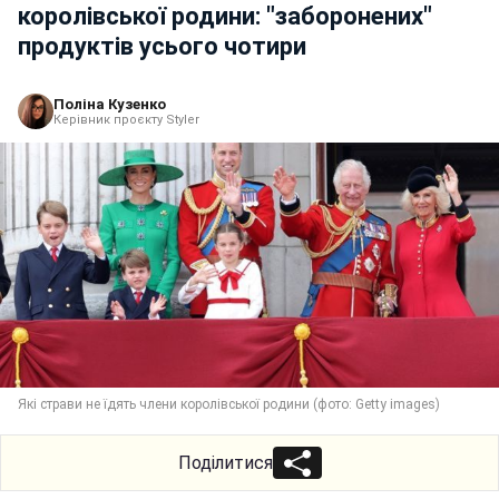
королівської родини: "заборонених"
продуктів усього чотири
Поліна Кузенко
Керівник проєкту Styler
Які страви не їдять члени королівської родини (фото: Getty images)
Поділитися