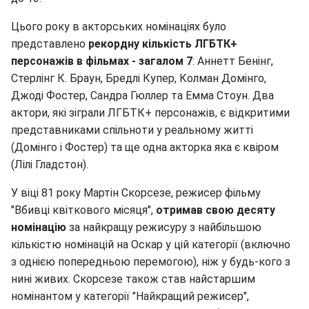
Цього року в акторських номінаціях було
представлено
рекордну кількість ЛГБТК+
персонажів в фільмах - загалом 7
: Аннетт Бенінг,
Стерлінг К. Браун, Бредлі Купер, Колман Домінго,
Джоді Фостер, Сандра Гюллер та Емма Стоун. Два
актори, які зіграли ЛГБТК+ персонажів, є відкритими
представниками спільноти у реальному житті
(Домінго і Фостер) та ще одна акторка яка є квіром
(Лілі Гладстон).
У віці 81 року Мартін Скорсезе, режисер фільму
"Вбивці квіткового місяця",
отримав свою десяту
номінацію
за найкращу режисуру з найбільшою
кількістю номінацій на Оскар у цій категорії (включно
з однією попередньою перемогою), ніж у будь-кого з
нині живих. Скорсезе також став найстаршим
номінантом у категорії "Найкращий режисер",