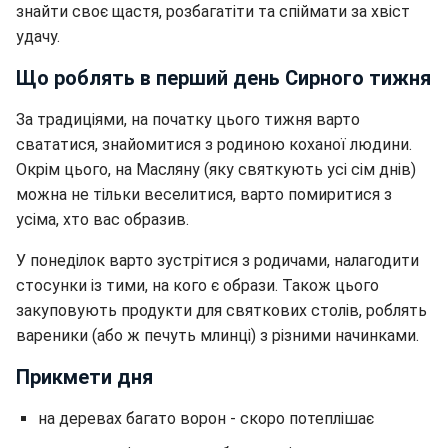
знайти своє щастя, розбагатіти та спіймати за хвіст
удачу.
Що роблять в перший день Сирного тижня
За традиціями, на початку цього тижня варто
свататися, знайомитися з родиною коханої людини.
Окрім цього, на Масляну (яку святкують усі сім днів)
можна не тільки веселитися, варто помиритися з
усіма, хто вас образив.
У понеділок варто зустрітися з родичами, налагодити
стосунки із тими, на кого є образи. Також цього
закуповують продукти для святкових столів, роблять
вареники (або ж печуть млинці) з різними начинками.
Прикмети дня
на деревах багато ворон - скоро потеплішає