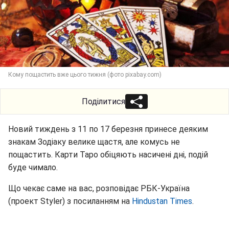
Кому пощастить вже цього тижня (фото pixabay.com)
Поділитися
Новий тиждень з 11 по 17 березня принесе деяким
знакам Зодіаку велике щастя, але комусь не
пощастить. Карти Таро обіцяють насичені дні, подій
буде чимало.
Що чекає саме на вас, розповідає РБК-Україна
(проект Styler) з посиланням на
Hindustan Times
.