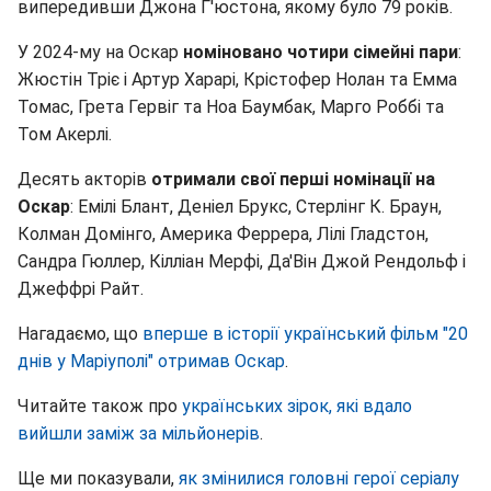
випередивши Джона Г'юстона, якому було 79 років.
У 2024-му на Оскар
номіновано чотири сімейні пари
:
Жюстін Тріє і Артур Харарі, Крістофер Нолан та Емма
Томас, Грета Гервіг та Ноа Баумбак, Марго Роббі та
Том Акерлі.
Десять акторів
отримали свої перші номінації на
Оскар
: Емілі Блант, Деніел Брукс, Стерлінг К. Браун,
Колман Домінго, Америка Феррера, Лілі Гладстон,
Сандра Гюллер, Кілліан Мерфі, Да'Він Джой Рендольф і
Джеффрі Райт.
Нагадаємо, що
вперше в історії український фільм "20
днів у Маріуполі" отримав Оскар
.
Читайте також про
українських зірок, які вдало
вийшли заміж за мільйонерів
.
Ще ми показували,
як змінилися головні герої серіалу