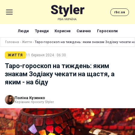
rbc.ua
Люди
Тренди
Корисне
Смачно
Гороскопи
Головна
›
Життя
›
Таро-гороскоп на тиждень: яким знакам Зодіаку чекати на 
ЖИТТЯ
11 березня 2024 · 06:30
Таро-гороскоп на тиждень: яким
знакам Зодіаку чекати на щастя, а
яким - на біду
Поліна Кузенко
Керівник проєкту Styler