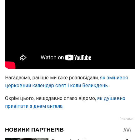
Нагадаємо, раніше ми вже розповідали,
як змінився
церковний календар свят і коли Великдень
.
Окрім цього, нещодавно стало відомо,
як душевно
привітати з днем ангела
.