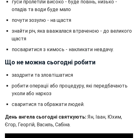
гуси пролетіли високо - буде повінь, низько -
опадів та води буде мало
почути зозулю - на щастя
знайти річ, яка вважалася втраченою - до великого
щастя
посваритися з кимось - накликати невдачу.
Що не можна сьогодні робити
заздрити та зловтішатися
робити операції або процедуру, які передбачають
уколи або наркоз
сваритися та ображати людей.
День ангела сьогодні святкують:
Ян, Іван, Юхим,
Єгор, Георгій, Василь, Сабіна.