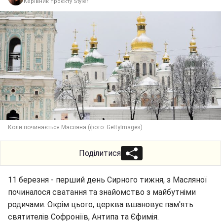
Керівник проєкту Styler
Коли починається Масляна (фото: GettyImages)
Поділитися
11 березня - перший день Сирного тижня, з Масляної
починалося сватання та знайомство з майбутніми
родичами. Окрім цього, церква вшановує пам'ять
святителів Софроніїв, Антипа та Єфимія.