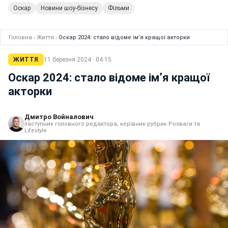
Оскар
Новини шоу-бізнесу
Фільми
Головна
›
Життя
›
Оскар 2024: стало відоме імʼя кращої акторки
ЖИТТЯ
11 березня 2024 · 04:15
Оскар 2024: стало відоме імʼя кращої
акторки
Дмитро Войналович
заступник головного редактора, керівник рубрик Розваги та
Lifestyle