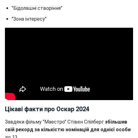
"Бідолашні створіння"
"Зона інтересу"
Цікаві факти про Оскар 2024
Завдяки фільму "Маестро" Стівен Спілберг
збільшив
свій рекорд за кількістю номінацій для однієї особи
до 13.