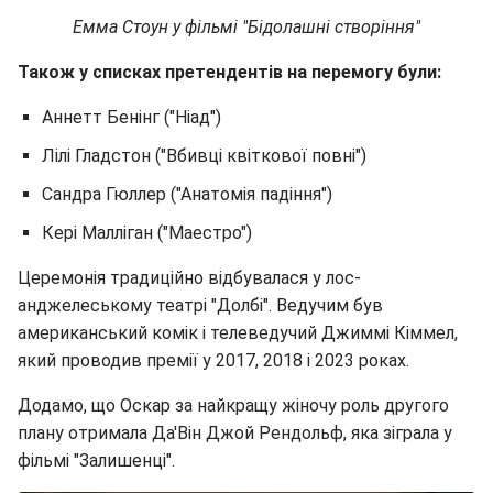
Емма Стоун у фільмі "Бідолашні створіння"
Також у списках претендентів на перемогу були:
Аннетт Бенінг ("Ніад")
Лілі Гладстон ("Вбивці квіткової повні")
Сандра Гюллер ("Анатомія падіння")
Кері Малліган ("Маестро")
Церемонія традиційно відбувалася у лос-
анджелеському театрі "Долбі". Ведучим був
американський комік і телеведучий Джиммі Кіммел,
який проводив премії у 2017, 2018 і 2023 роках.
Додамо, що Оскар за найкращу жіночу роль другого
плану отримала Да'Він Джой Рендольф, яка зіграла у
фільмі "Залишенці".