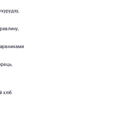
укурудзу,
уравлину,
 барвниками
ерець,
й хліб