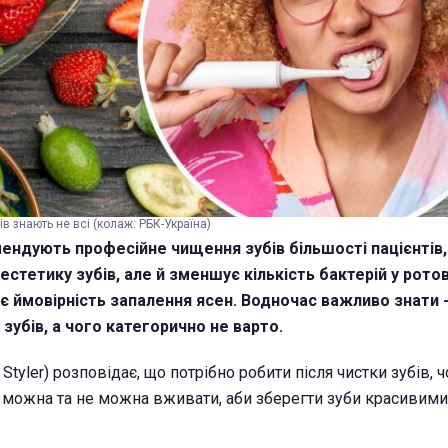
ів знають не всі (колаж: РБК-Україна)
ндують професійне чищення зубів більшості пацієнтів
естетику зубів, але й зменшує кількість бактерій у ротов
є ймовірність запалення ясен. Водночас важливо знати
 зубів, а чого категорично не варто.
tyler) розповідає, що потрібно робити після чистки зубів, ч
и можна та не можна вживати, аби зберегти зуби красивими