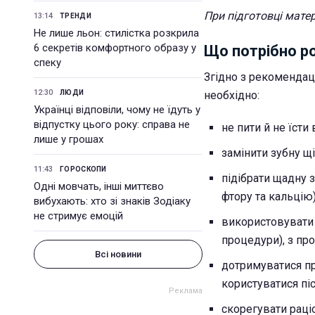
При підготовці матері
13:14
ТРЕНДИ
Не лише льон: стилістка розкрила
6 секретів комфортного образу у
Що потрібно ро
спеку
Згідно з рекомендаці
12:30
ЛЮДИ
необхідно:
Українці відповіли, чому не їдуть у
відпустку цього року: справа не
не пити й не їст
лише у грошах
замінити зубну щі
11:43
ГОРОСКОПИ
підібрати щадну 
Одні мовчать, інші миттєво
фтору та кальцію
вибухають: хто зі знаків Зодіаку
не стримує емоцій
використовувати 
процедури), з п
Всі новини
дотримуватися пр
користуватися пі
скорегувати раці