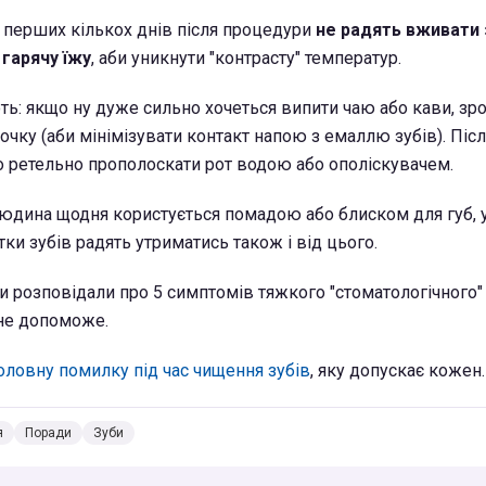
 перших кількох днів після процедури
не радять вживати
 гарячу їжу
, аби уникнути "контрасту" температур.
ь: якщо ну дуже сильно хочеться випити чаю або кави, зр
чку (аби мінімізувати контакт напою з емаллю зубів). Піс
о ретельно прополоскати рот водою або ополіскувачем.
юдина щодня користується помадою або блиском для губ, 
стки зубів радять утриматись також і від цього.
и розповідали про 5 симптомів тяжкого "стоматологічного" 
не допоможе.
оловну помилку під час чищення зубів
, яку допускає кожен.
я
Поради
Зуби