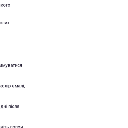
якого
ислих
римуватися
олір емалі,
дні після
авіть попри