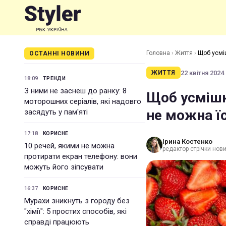
Головна
›
Життя
›
Щоб усміш
ОСТАННІ НОВИНИ
22 квітня 2024 
ЖИТТЯ
18:09
ТРЕНДИ
З ними не заснеш до ранку: 8
Щоб усмішк
моторошних серіалів, які надовго
не можна їс
засядуть у пам'яті
17:18
КОРИСНЕ
Ірина Костенко
10 речей, якими не можна
редактор стрічки нов
протирати екран телефону: вони
можуть його зіпсувати
16:37
КОРИСНЕ
Мурахи зникнуть з городу без
"хімії": 5 простих способів, які
справді працюють