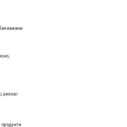
, баклажани
локо,
і, рисові
 продукти: