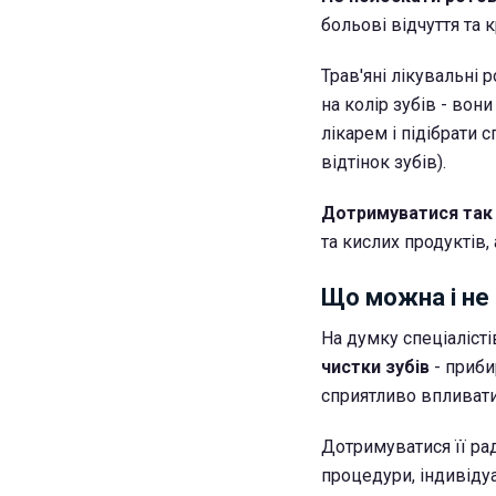
больові відчуття та 
Трав'яні лікувальні
на колір зубів - вон
лікарем і підібрати 
відтінок зубів).
Дотримуватися так з
та кислих продуктів, 
Що можна і не 
На думку спеціалісті
чистки зубів
- приби
сприятливо впливати
Дотримуватися її рад
процедури, індивіду