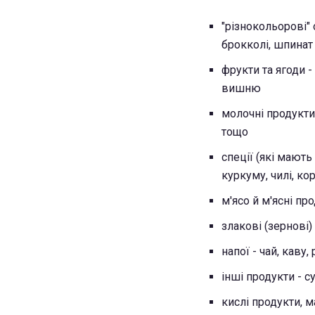
"різнокольорові" 
брокколі, шпинат
фрукти та ягоди 
вишню
молочні продукти 
тощо
спеції (які мають
куркуму, чилі, кори
м'ясо й м'ясні пр
злакові (зернові)
напої - чай, каву
інші продукти - с
кислі продукти, м