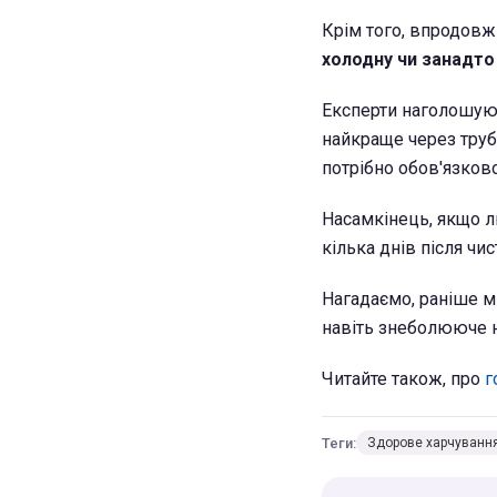
Крім того, впродовж
холодну чи занадто
Експерти наголошуют
найкраще через трубо
потрібно обов'язков
Насамкінець, якщо л
кілька днів після чи
Нагадаємо, раніше м
навіть знеболююче 
Читайте також, про
г
Теги:
Здорове харчуванн