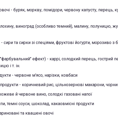
овочі - буряк, моркву, помідори, червону капусту, перець, к
- лохину, виноград (особливо темний), малину, полуницю, ж
- сири та сирки зі спеціями, фруктові йогурти, морозиво з
 "фарбувальний" ефект) - каррі, солодкий перець, гострий п
цю і т. ін.
одукти - червоне м'ясо, нарізки, ковбаси
 продукти - коричневий рис, цільнозернові макарони, чорни
, рожеве й червоне вино, солодкі газовані напої
упи, темні соуси, шоколад, какаовмісні продукти
ариновані та квашені овочі