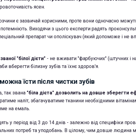
кровоточивість ясен.
 розчини є зазвичай корисними, проте вони одночасно можу
и потемніють. Виходячи з цього експерти радять проконсуль
спеціальний препарат чи ополіскувач (який допоможе і не в
ваної "білої дієти"
- не вживати "фарбуючих" (штучних і н
аби вберегти білизну зубів та їхнє здоров'я.
можна їсти після чистки зубів
в, так звана
"біла дієта" дозволить на довше зберегти е
ратиме наліт, збагачуватиме тканини необхідними вітаміна
ме на емаль.
ять у період від 3 до 14 днів - залежно від специфіки про
альних потреб та уподобань. В цілому, чим довше людина 