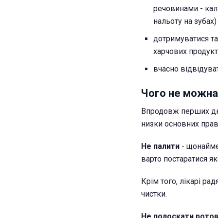
речовинами - каль
нальоту на зубах)
дотримуватися так
харчових продукт
вчасно відвідуват
Чого не можна 
Впродовж перших дні
низки основних прав
Не палити
- щонайме
варто постаратися я
Крім того, лікарі ра
чистки.
Не полоскати рото