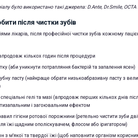
алу було використано такі джерела: D.Ante, Dr.Smile, OCTA D
бити після чистки зубів
ями лікарів, після професійної чистки зубів кожному паціє
и впродовж кількох годин після процедури
тку (аби уникнути потрапляння бактерій та запалення ясен)
зубну пасту (найкраще обрати низькоабразивну пасту з вел
)
спеціальні гелі та мазі (впродовж перших кількох днів піс
ротизапальним і загоювальним ефектом
авил гігієни ротової порожнини (ретельно чистити зуби двіч
сля їжі щадним ополіскувачем, флосом або іригатором)
он з м'якої та твердої їжі (щоб наповнити організм корисни