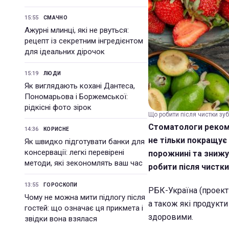
15:55
СМАЧНО
Ажурні млинці, які не рвуться:
рецепт із секретним інгредієнтом
для ідеальних дірочок
15:19
ЛЮДИ
Як виглядають кохані Дантеса,
Пономарьова і Боржемської:
рідкісні фото зірок
Що робити після чистки зуб
Стоматологи рекоме
14:36
КОРИСНЕ
не тільки покращує 
Як швидко підготувати банки для
консервації: легкі перевірені
порожнині та знижу
методи, які зекономлять ваш час
робити після чистки
13:55
ГОРОСКОПИ
РБК-Україна (проект S
Чому не можна мити підлогу після
а також які продукт
гостей: що означає ця прикмета і
здоровими.
звідки вона взялася