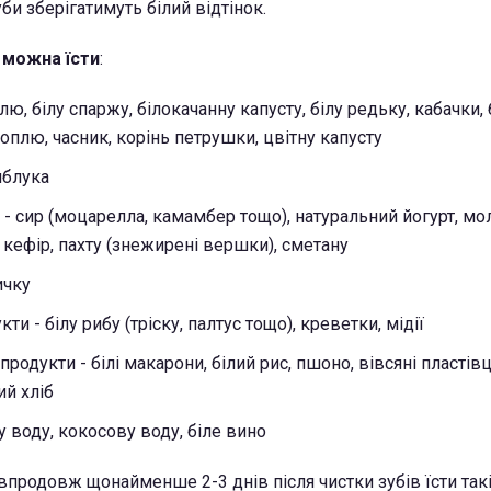
би зберігатимуть білий відтінок.
"
можна їсти
:
олю, білу спаржу, білокачанну капусту, білу редьку, кабачки
топлю, часник, корінь петрушки, цвітну капусту
яблука
 - сир (моцарелла, камамбер тощо), натуральний йогурт, мо
кефір, пахту (знежирені вершки), сметану
ичку
ти - білу рибу (тріску, палтус тощо), креветки, мідії
продукти - білі макарони, білий рис, пшоно, вівсяні пластівц
ий хліб
у воду, кокосову воду, біле вино
впродовж щонайменше 2-3 днів після чистки зубів їсти такі