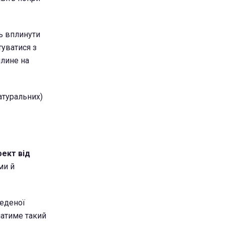
ть вплинути
туватися з
плине на
атуральних)
фект від
ми й
веденої
матиме такий