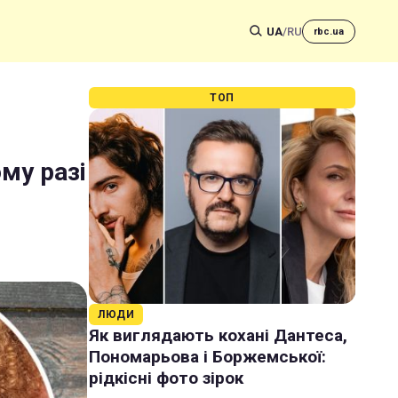
UA
/
RU
rbc.ua
ТОП
му разі
ЛЮДИ
Як виглядають кохані Дантеса,
Пономарьова і Боржемської:
рідкісні фото зірок