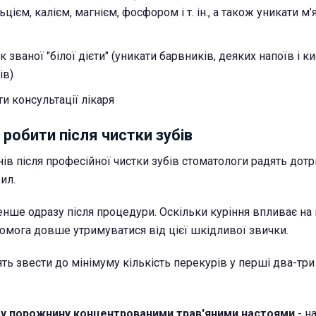
цієм, калієм, магнієм, фосфором і т. ін., а також уникати м’
 званої "білої дієти" (уникати барвників, деяких напоїв і к
ів)
и консультації лікаря
робити після чистки зубів
в після професійної чистки зубів стоматологи радять дот
ил.
нше одразу після процедури. Оскільки куріння впливає на к
комога довше утримуватися від цієї шкідливої звички.
дять звести до мінімуму кількість перекурів у перші два-три 
ву порожнину концентрованими трав'яними настоями
- н