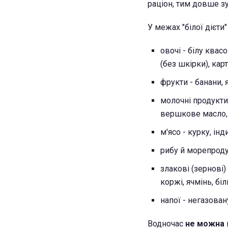
раціон, тим довше зу
У межах "білої дієти
овочі - білу квас
(без шкірки), кар
фрукти - банани, 
молочні продукти
вершкове масло, 
м'ясо - курку, інд
рибу й морепродук
злакові (зернові) 
коржі, ячмінь, біл
напої - негазован
Водночас
не можна