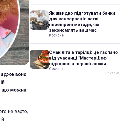
Як швидко підготувати банки
для консервації: легкі
перевірені методи, які
зекономлять ваш час
Корисне
Смак літа в тарілці: це гаспачо
від учасниці "МастерШеф"
підкорює з першої ложки
Смачно
, адже воно
ій
 - що можна
ого не варто,
 й