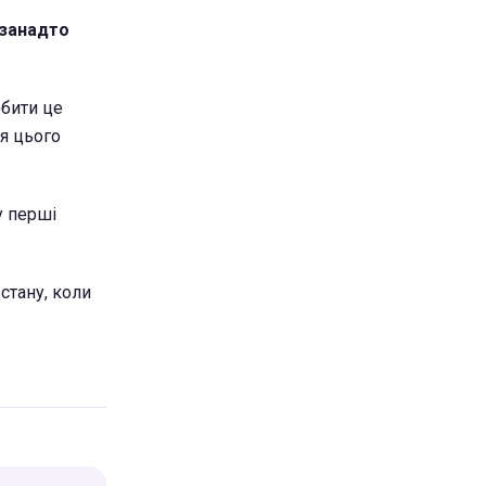
 занадто
обити це
ля цього
у перші
стану, коли