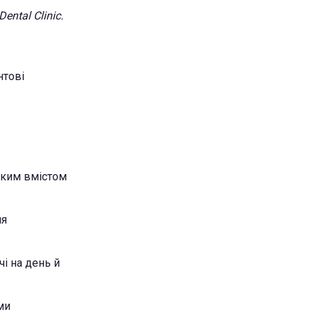
ental Clinic.
нтові
иким вмістом
ля
і на день й
ми