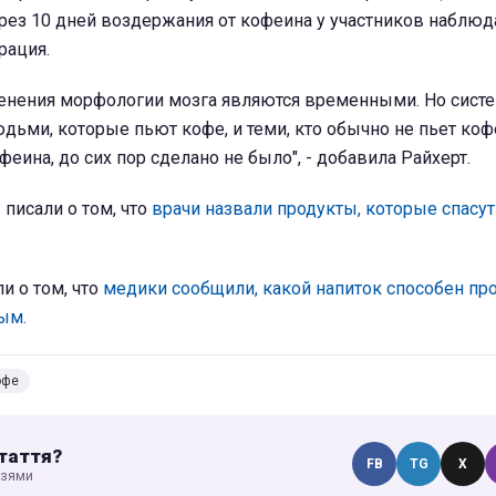
рез 10 дней воздержания от кофеина у участников наблюд
рация.
менения морфологии мозга являются временными. Но сист
ьми, которые пьют кофе, и теми, кто обычно не пьет коф
еина, до сих пор сделано не было", - добавила Райхерт.
писали о том, что
врачи назвали продукты, которые спасут
и о том, что
медики сообщили, какой напиток способен пр
ым.
офе
таття?
FB
TG
X
узями