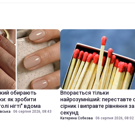
який обирають
Впорається тільки
ки: як зробити
найрозумніший: переставте 
голі нігті" вдома
сірник і виправте рівняння за
івська
·
06 серпня 2026, 08:43
секунд
Катерина Собкова
·
06 серпня 2026, 08:02