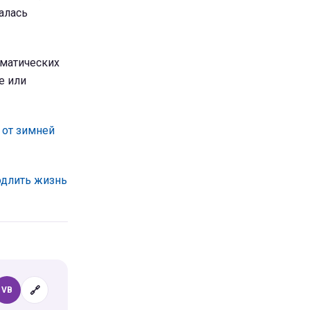
алась
ематических
е или
 от зимней
одлить жизнь
🔗
VB