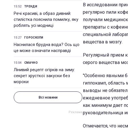
В исследовании при
15:52
ТРЕНДИ
регулярно пили кофе 
Речі красиві, а образ дивний:
стилістка пояснила помилку, яку
получали медицинск
роблять усі модниці
препараты с кофеин
специальной лабора
15:27
ГОРОСКОПИ
вещества в мозгу.
Наснилася брудна вода? Ось що
це може означати насправді
Регулярный прием ко
серого вещества моз
15:04
СМАЧНО
Лінивий рецепт огірків на зиму:
"Особенно явными бы
секрет хрусткої закуски без
мороки
гиппокамп, область 
выводы не обязатель
Всі новини
ежедневное употребл
как минимум дает по
руководительница и
Отмечается, что нес