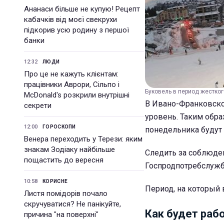
Ананаси більше не купую! Рецепт
кабачків від моєї свекрухи
підкорив усю родину з першої
банки
12:32
ЛЮДИ
Про це не кажуть клієнтам:
працівники Аврори, Сільпо і
Буковель в период жестког
McDonald's розкрили внутрішні
В Ивано-Франковской
секрети
уровень. Таким обра
12:00
ГОРОСКОПИ
понедельника будут 
Венера переходить у Терези: яким
знакам Зодіаку найбільше
Следить за соблюде
пощастить до вересня
Госпродпотребслужб
10:58
КОРИСНЕ
Период, на который 
Листя помідорів почало
скручуватися? Не панікуйте,
Как будет раб
причина "на поверхні"