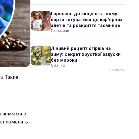
Гороскоп до кінця літа: кому
варто готуватися до кар'єрних
злетів та розкриття таємниць
Гороскопи
Лінивий рецепт огірків на
зиму: секрет хрусткої закуски
без мороки
Смачно
а. Такие
бляемыми в
ет изменять