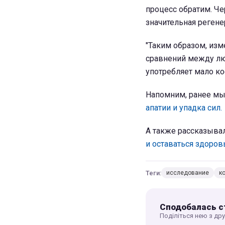
процесс обратим. Че
значительная регене
"Таким образом, из
сравнений между люд
употребляет мало коф
Напомним, ранее мы 
апатии и упадка сил.
А также рассказывал
и оставаться здоров
Теги:
исследование
к
Сподобалась с
Поділіться нею з др