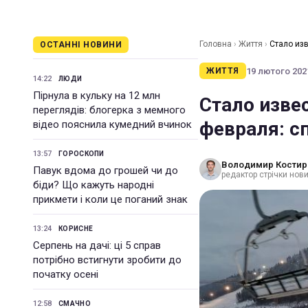
Головна
›
Життя
›
Стало изв
ОСТАННІ НОВИНИ
19 лютого 2021
ЖИТТЯ
14:22
ЛЮДИ
Пірнула в кульку на 12 млн
Стало извес
переглядів: блогерка з мемного
февраля: с
відео пояснила кумедний вчинок
13:57
ГОРОСКОПИ
Володимир Костир
Павук вдома до грошей чи до
редактор стрічки нови
біди? Що кажуть народні
прикмети і коли це поганий знак
13:24
КОРИСНЕ
Серпень на дачі: ці 5 справ
потрібно встигнути зробити до
початку осені
12:58
СМАЧНО