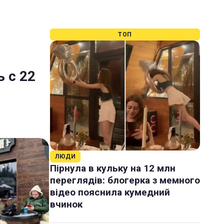
ТОП
ь с 22
ЛЮДИ
Пірнула в кульку на 12 млн
переглядів: блогерка з мемного
відео пояснила кумедний
вчинок