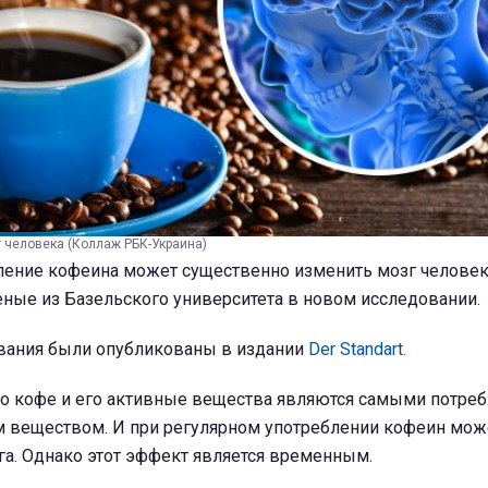
 человека (Коллаж РБК-Украина)
ление кофеина может существенно изменить мозг человек
еные из Базельского университета в новом исследовании.
вания были опубликованы в издании
Der Standart.
то кофе и его активные вещества являются самыми потре
 веществом. И при регулярном употреблении кофеин мож
га. Однако этот эффект является временным.