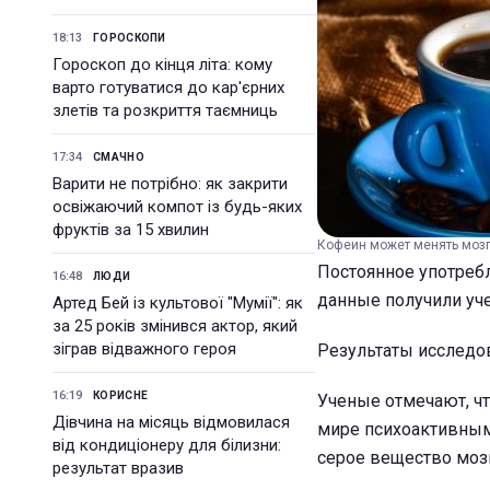
18:13
ГОРОСКОПИ
Гороскоп до кінця літа: кому
варто готуватися до кар'єрних
злетів та розкриття таємниць
17:34
СМАЧНО
Варити не потрібно: як закрити
освіжаючий компот із будь-яких
фруктів за 15 хвилин
Кофеин может менять мозг
Постоянное употреб
16:48
ЛЮДИ
данные получили уч
Артед Бей із культової "Мумії": як
за 25 років змінився актор, який
зіграв відважного героя
Результаты исследо
16:19
КОРИСНЕ
Ученые отмечают, ч
Дівчина на місяць відмовилася
мире психоактивным
від кондиціонеру для білизни:
серое вещество моз
результат вразив