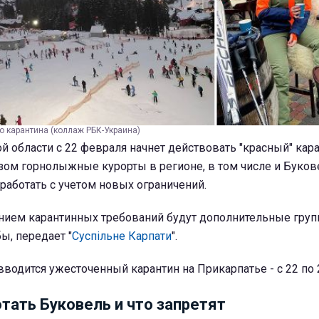
о карантина (коллаж РБК-Украина)
 области с 22 февраля начнет действовать "красный" кар
зом горнолыжные курорты в регионе, в том числе и Букове
работать с учетом новых ограничений.
нием карантинных требований будут дополнительные гру
ы, передает "
Суспільне Карпати
".
вводится ужесточенный карантин на Прикарпатье - с 22 по 
отать Буковель и что запретят