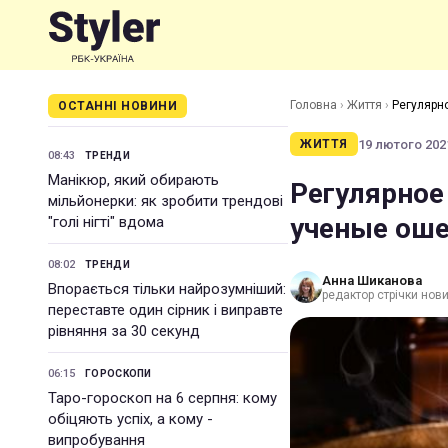
Головна
›
Життя
›
Регулярн
ОСТАННІ НОВИНИ
19 лютого 2021
ЖИТТЯ
08:43
ТРЕНДИ
Манікюр, який обирають
Регулярное
мільйонерки: як зробити трендові
ученые ош
"голі нігті" вдома
08:02
ТРЕНДИ
Анна Шиканова
Впорається тільки найрозумніший:
редактор стрічки нов
переставте один сірник і виправте
рівняння за 30 секунд
06:15
ГОРОСКОПИ
Таро-гороскоп на 6 серпня: кому
обіцяють успіх, а кому -
випробування