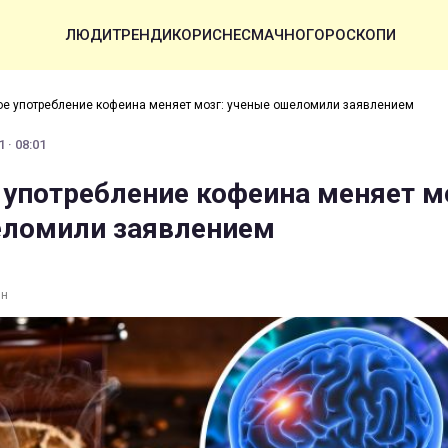
ЛЮДИ
ТРЕНДИ
КОРИСНЕ
СМАЧНО
ГОРОСКОПИ
ое употребление кофеина меняет мозг: ученые ошеломили заявлением
 · 08:01
 употребление кофеина меняет м
еломили заявлением
ин