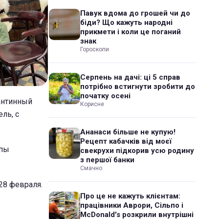
Павук вдома до грошей чи до
біди? Що кажуть народні
прикмети і коли це поганий
знак
Гороскопи
Серпень на дачі: ці 5 справ
потрібно встигнути зробити до
початку осені
антинный
Корисне
ль, с
Ананаси більше не купую!
Рецепт кабачків від моєї
ппы
свекрухи підкорив усю родину
з першої банки
Смачно
28 февраля.
Про це не кажуть клієнтам:
працівники Аврори, Сільпо і
McDonald's розкрили внутрішні