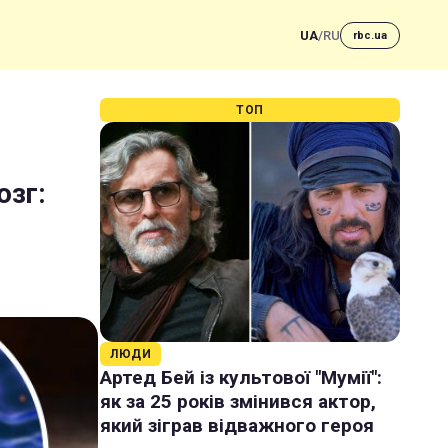
UA
/
RU
rbc.ua
ТОП
озг:
ЛЮДИ
Артед Бей із культової "Мумії":
як за 25 років змінився актор,
який зіграв відважного героя