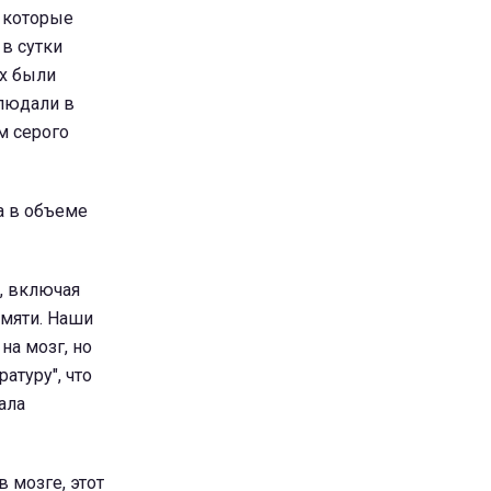
 которые
 в сутки
ых были
блюдали в
м серого
а в объеме
, включая
амяти. Наши
на мозг, но
атуру", что
ала
 мозге, этот