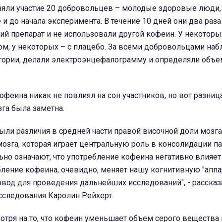
няли участие 20 добровольцев – молодые здоровые люди,
и до начала эксперимента. В течение 10 дней они два раза
ий препарат и не использовали другой кофеин. У некотор
ом, у некоторых – с плацебо. За всеми добровольцами на
тории, делали электроэнцефалограмму и определяли объе
феина никак не повлиял на сон участников, но вот разниц
га была заметна.
ли различия в средней части правой височной доли мозга
мозга, которая играет центральную роль в консолидации п
но означают, что употребление кофеина негативно влияет 
ение кофеина, очевидно, меняет нашу когнитивную "аппар
вод для проведения дальнейших исследований", - рассказ
сследования Каролин Рейхерт.
мотря на то, что кофеин уменьшает объем серого вещества в