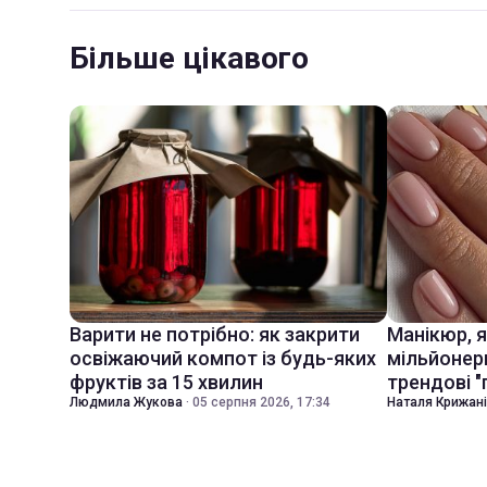
Більше цікавого
Варити не потрібно: як закрити
Манікюр, 
освіжаючий компот із будь-яких
мільйонер
фруктів за 15 хвилин
трендові "
Людмила Жукова
·
05 серпня 2026, 17:34
Наталя Крижан