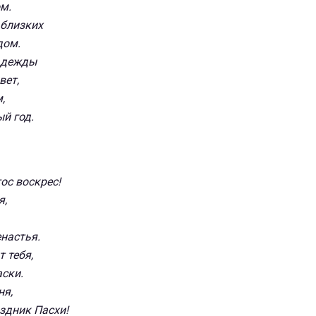
м.
 близких
дом.
адежды
вет,
,
ый год.
ос воскрес!
я,
енастья.
 тебя,
аски.
ня,
здник Пасхи!