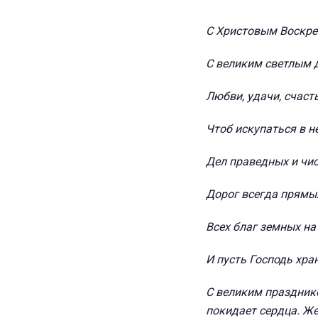
С Христовым Воскре
С великим светлым 
Любви, удачи, счасть
Чтоб искупаться в н
Дел праведных и чис
Дорог всегда прямы
Всех благ земных на 
И пусть Господь хра
С великим празднико
покидает сердца. Же