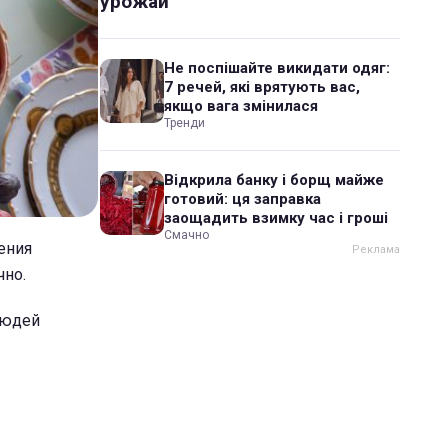
урожай
Не поспішайте викидати одяг:
7 речей, які врятують вас,
якщо вага змінилася
Тренди
Відкрила банку і борщ майже
готовий: ця заправка
заощадить взимку час і гроші
Смачно
ения
чно.
людей