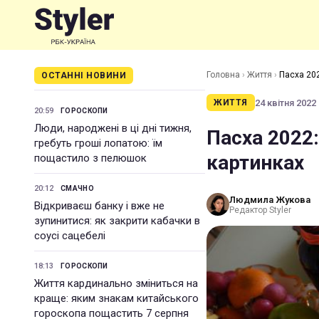
Головна
›
Життя
›
Пасха 202
ОСТАННІ НОВИНИ
24 квітня 2022 
ЖИТТЯ
20:59
ГОРОСКОПИ
Люди, народжені в ці дні тижня,
Пасха 2022
гребуть гроші лопатою: їм
картинках
пощастило з пелюшок
20:12
СМАЧНО
Людмила Жукова
Відкриваєш банку і вже не
Редактор Styler
зупинитися: як закрити кабачки в
соусі сацебелі
18:13
ГОРОСКОПИ
Життя кардинально зміниться на
краще: яким знакам китайського
гороскопа пощастить 7 серпня