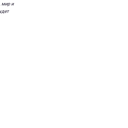
 мир и
удет