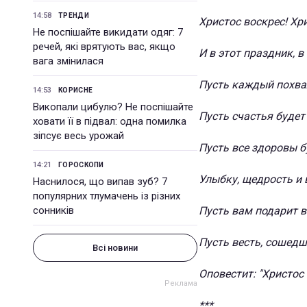
14:58
ТРЕНДИ
Христос воскрес! Хр
Не поспішайте викидати одяг: 7
речей, які врятують вас, якщо
И в этот праздник, в
вага змінилася
Пусть каждый похва
14:53
КОРИСНЕ
Викопали цибулю? Не поспішайте
Пусть счастья будет
ховати її в підвал: одна помилка
зіпсує весь урожай
Пусть все здоровы б
14:21
ГОРОСКОПИ
Улыбку, щедрость и 
Наснилося, що випав зуб? 7
популярних тлумачень із різних
сонників
Пусть вам подарит в
Пусть весть, сошедша
Всі новини
Оповестит: "Христос 
***