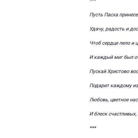
***
Пусть Пасха принесе
Удачу, радость и дос
Чтоб сердце пело и ц
И каждый миг был о
Пускай Христово во
Подарит каждому из
Любовь, цветное на
И блеск счастливых, 
***