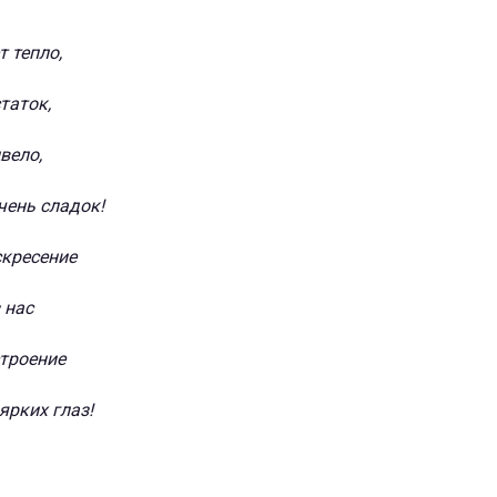
т тепло,
таток,
вело,
чень сладок!
скресение
 нас
строение
ярких глаз!