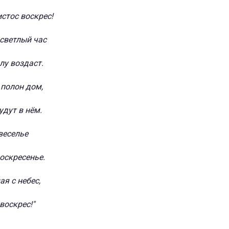
истос воскрес!
 светлый час
лу воздаст.
 полон дом,
удут в нём.
веселье
оскресенье.
я с небес,
воскрес!"