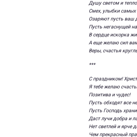
Душу светом и тепло
Смех, улыбки самых
Озаряют пусть ваш 
Пусть негаснущей н
В сердце искорка жи
А еще желаю сил вам
Веры, счастья кругл
***
С праздником! Христ
Я тебе желаю счасть
Позитива и чудес!
Пусть обходят все н
Пусть Господь хранит
Даст лучи добра и л
Нет светлей и ярче д
Чем прекрасный пра