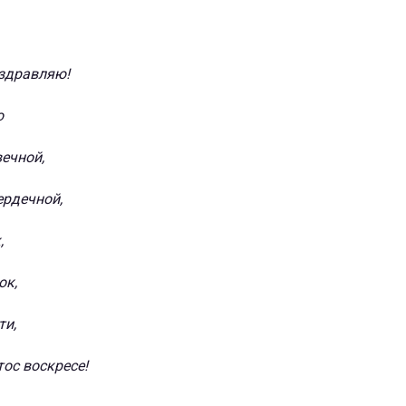
оздравляю!
ю
ечной,
ердечной,
,
ок,
ти,
тос воскресе!