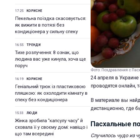
17:25
КОРИСНЕ
Пекельна поїздка скасовується:
як вижити в потязі без
кондиціонера у сильну спеку
16:55
ТРЕНДИ
Тихе розлучення: 8 ознак, що
людина вас уже кинула, хоча ще
поруч
Фото: Поздравления с Пасх
24 апреля в Украине
16:19
КОРИСНЕ
проводятся онлайн,
Геніальний трюк із пластиковою
пляшкою: як охолодити кімнату в
спеку без кондиціонера
В материале вы найд
дистанционно, где б
15:33
ЛЮДИ
Жінка зробила "капсулу часу" й
Пасхальные по
сховала її у своєму домі: навіщо і
що там всередині
Случилось чудо из чу