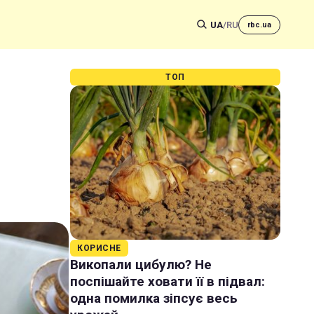
UA
/
RU
rbc.ua
ТОП
КОРИСНЕ
Викопали цибулю? Не
поспішайте ховати її в підвал:
одна помилка зіпсує весь