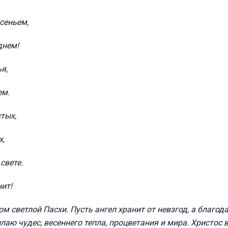
сеньем,
днем!
я,
ем.
тых,
х,
свете.
нит!
м светлой Пасхи. Пусть ангел хранит от невзгод, а благода
лаю чудес, весеннего тепла, процветания и мира. Христос 