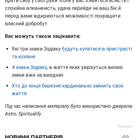
брати силу у свої руки. Коли у вас з'явиться ясність і
спокійна впевненість, удача перейде на ваш бік й
перед вами відкриються можливості покращити
власний добробут.
Вас можуть також зацікавити:
Які три знаки Зодіаку
будуть купатися в пристрасті
та коханні
4 знаки Зодіаку
, в життя яких увірвуться великі
зміни вже на вихідних
Хто до кінця березня кардинально змінить своє
життя
.
Під час написання матеріалу було використано джерела:
Astro, Spiritualify.