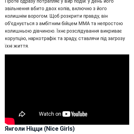
Проте одразу потрапляє у вир подій: у день його
звільнення вбито двох копів, включно з його
колишнім ворогом. Щоб розкрити правду, він
об'єднується з амбітним бійцем ММА та непростою
колишньою дівчиною. Їхнє розслідування викриває
корупцію, наркотрафік та зраду, ставлячи під загрозу
їхні життя.
Янголи Ніцци (Nice Girls)