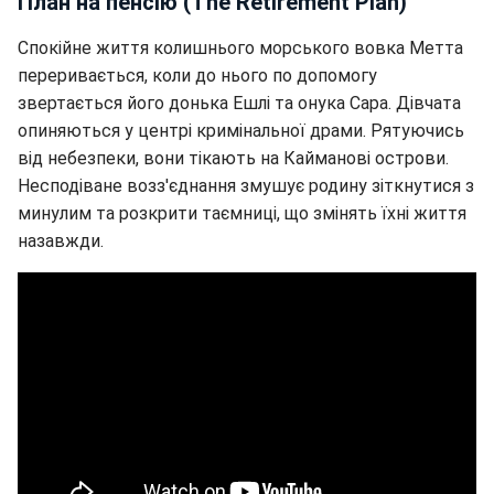
План на пенсію (The Retirement Plan)
Спокійне життя колишнього морського вовка Метта
переривається, коли до нього по допомогу
звертається його донька Ешлі та онука Сара. Дівчата
опиняються у центрі кримінальної драми. Рятуючись
від небезпеки, вони тікають на Кайманові острови.
Несподіване возз'єднання змушує родину зіткнутися з
минулим та розкрити таємниці, що змінять їхні життя
назавжди.