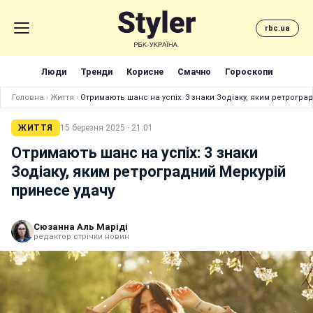
rbc.ua
Люди
Тренди
Корисне
Смачно
Гороскопи
Головна
›
Життя
›
Отримають шанс на успіх: 3 знаки Зодіаку, яким ретрогр
ЖИТТЯ
15 березня 2025 · 21:01
Отримають шанс на успіх: 3 знаки
Зодіаку, яким ретроградний Меркурій
принесе удачу
Сюзанна Аль Маріді
редактор стрічки новин