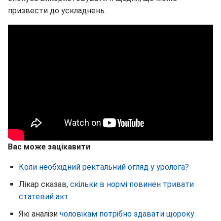
призвести до ускладнень.
Вас може зацікавити
Коли необхідний ректальний огляд у уролога?
Лікар сказав,
скільки в нормі повинен тривати
статевий акт
Які аналізи
чоловікам потрібно здавати щороку