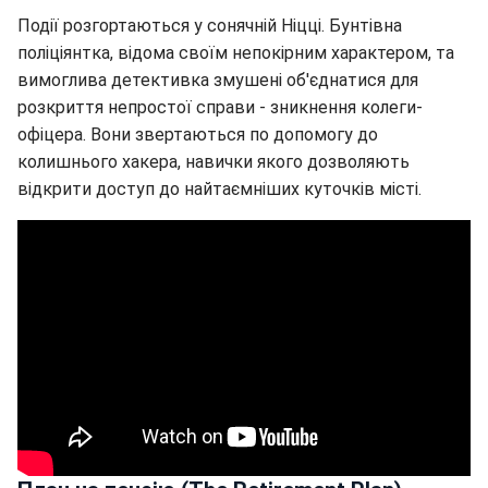
Події розгортаються у сонячній Ніцці. Бунтівна
поліціянтка, відома своїм непокірним характером, та
вимоглива детективка змушені об'єднатися для
розкриття непростої справи - зникнення колеги-
офіцера. Вони звертаються по допомогу до
колишнього хакера, навички якого дозволяють
відкрити доступ до найтаємніших куточків місті.