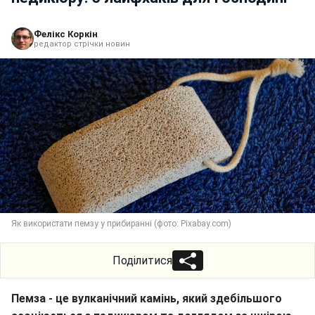
Фелікс Коркін
редактор стрічки новин
Як використати пемзу у прибиранні (фото: Pixabay.com)
Поділитися
Пемза - це вулканічний камінь, який здебільшого