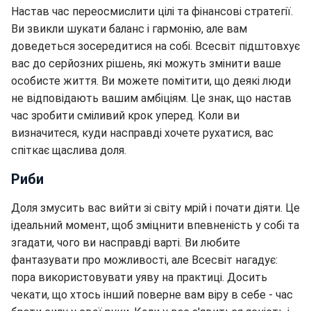
Настав час переосмислити цілі та фінансові стратегії.
Ви звикли шукати баланс і гармонію, але вам
доведеться зосередитися на собі. Всесвіт підштовхує
вас до серйозних рішень, які можуть змінити ваше
особисте життя. Ви можете помітити, що деякі люди
не відповідають вашим амбіціям. Це знак, що настав
час зробити сміливий крок уперед. Коли ви
визначитеся, куди насправді хочете рухатися, вас
спіткає щаслива доля.
Риби
Доля змусить вас вийти зі світу мрій і почати діяти. Це
ідеальний момент, щоб зміцнити впевненість у собі та
згадати, чого ви насправді варті. Ви любите
фантазувати про можливості, але Всесвіт нагадує:
пора використовувати уяву на практиці. Досить
чекати, що хтось інший поверне вам віру в себе - час