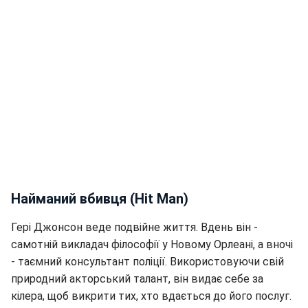
Найманий вбивця (Hit Man)
Гері Джонсон веде подвійне життя. Вдень він -
самотній викладач філософії у Новому Орлеані, а вночі
- таємний консультант поліції. Використовуючи свій
природний акторський талант, він видає себе за
кілера, щоб викрити тих, хто вдається до його послуг.