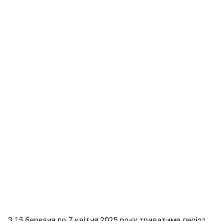
З 15 березня по 7 квітня 2025 року триватиме період