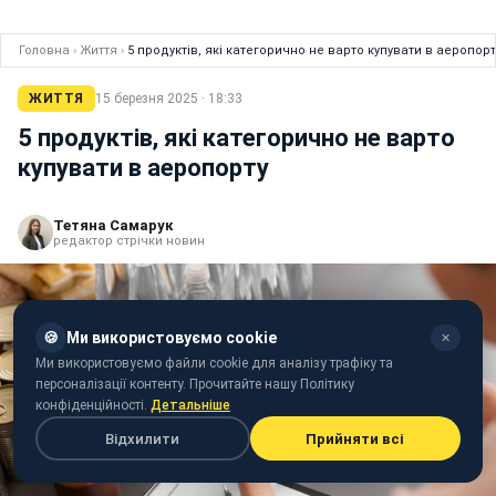
Головна
›
Життя
›
5 продуктів, які категорично не варто купувати в аеропорт
ЖИТТЯ
15 березня 2025 · 18:33
5 продуктів, які категорично не варто
купувати в аеропорту
Тетяна Самарук
редактор стрічки новин
🍪
Ми використовуємо cookie
✕
Ми використовуємо файли cookie для аналізу трафіку та
персоналізації контенту. Прочитайте нашу Політику
конфіденційності.
Детальніше
Відхилити
Прийняти всі