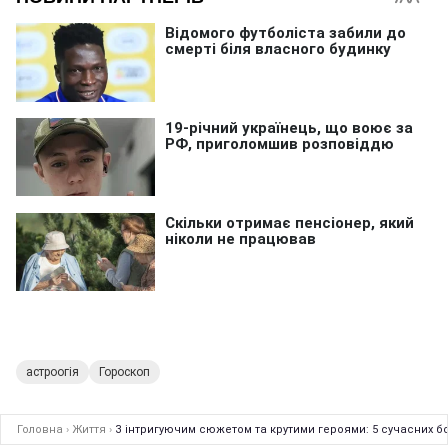
астроогія
Гороскоп
Головна
›
Життя
›
З інтригуючим сюжетом та крутими героями: 5 сучасних бо