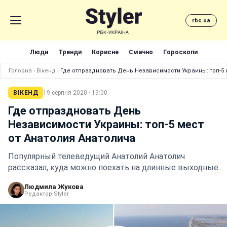
rbc.ua
Люди
Тренди
Корисне
Смачно
Гороскопи
Головна
›
Вікенд
›
Где отпраздновать День Независимости Украины: топ-5 
ВІКЕНД
19 серпня 2020 · 19:00
Где отпраздновать День
Независимости Украины: топ-5 мест
от Анатолия Анатолича
Популярный телеведущий Анатолий Анатолич
рассказал, куда можно поехать на длинные выходные
Людмила Жукова
Редактор Styler