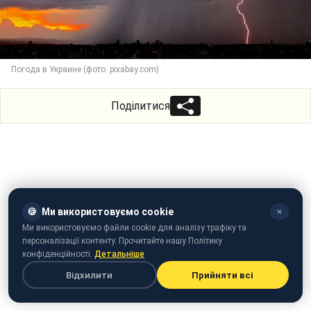
Погода в Украине (фото: pixabay.com)
Поділитися
🍪
Ми використовуємо cookie
✕
Ми використовуємо файли cookie для аналізу трафіку та
персоналізації контенту. Прочитайте нашу Політику
конфіденційності.
Детальніше
Відхилити
Прийняти всі