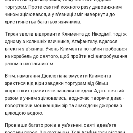
тортурам. Проте святий кожного разу дивовижним
чином зцілювався, а у в'язниці зміг навернути до
християнства багатьох язичників.
Тиран звелів відправити Климента до Нікодімії; тоді ж
одному з колишніх язичників, Агафангелу, вдалося
втекти з в'язниці. Учень Климента потайки пробрався
на корабель до святого, щоб пройти всі випробування
разом з наставником.
Втім, намагання Діоклетіана змусити Климента
зректися від віри завдяки тортурам від більш
жорстоких правителів зазнали невдачі. Адже святий
разом з учнем зцілювались, водночас творячи дива -
повертаючи мешканцям зір та знаходячи джерела з
цілющою водою.
Провівши багато років в ув'язнені, святі вдев'яте
постали перед Діоклетіаном. Тоді Агафангелу відтяли