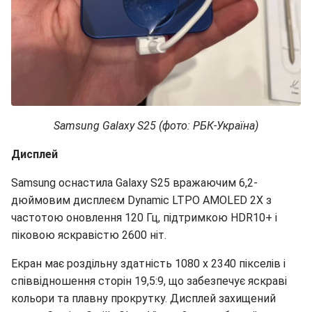
Samsung Galaxy S25 (фото: РБК-Україна)
Дисплей
Samsung оснастила Galaxy S25 вражаючим 6,2-
дюймовим дисплеєм Dynamic LTPO AMOLED 2X з
частотою оновлення 120 Гц, підтримкою HDR10+ і
піковою яскравістю 2600 ніт.
Екран має роздільну здатність 1080 x 2340 пікселів і
співвідношення сторін 19,5:9, що забезпечує яскраві
кольори та плавну прокрутку. Дисплей захищений