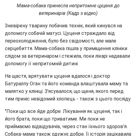
Мама-собака принесла непритомне цуценя до
ветеринарів (Кадр з відео)
Зневірену тварину побачив технік, який кинувся на
допомогу собачій матусі. Цуценя страждало від
переохолодження, було без свідомості, але мале
серцебиття. Мама-собака пішла у приміщення клініки
слідом за ветеринаром і стежила, поки лікарі надавали
допомогу її непритомній дитині.
На щастя, врятувати цуценя вдалося і доктор
Батуралпу Оган та його команда влаштувала маму та
малятко у клініці. З'ясувалося, що щеня, якого перед
тим приніс невідомий хлопець - також з цього посліду.
"Поки що все йде добре. Лікування як цуценя, так і
його брата, поки що триватиме. Ми поки не
приймаємо відвідувачів, через стан їхнього здоров'я.
Собака-мама також одужує добре. Її історія зацікавила