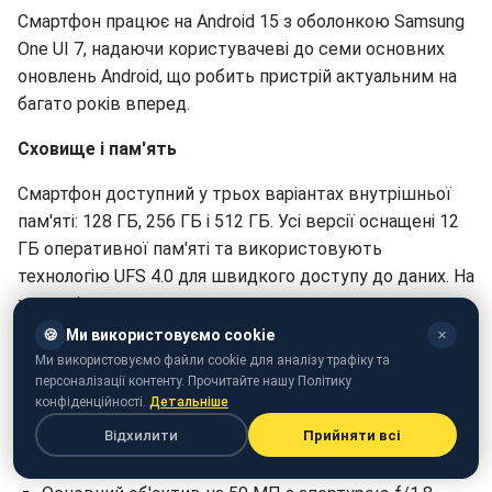
Смартфон працює на Android 15 з оболонкою Samsung
One UI 7, надаючи користувачеві до семи основних
оновлень Android, що робить пристрій актуальним на
багато років вперед.
Сховище і пам'ять
Смартфон доступний у трьох варіантах внутрішньої
пам'яті: 128 ГБ, 256 ГБ і 512 ГБ. Усі версії оснащені 12
ГБ оперативної пам'яті та використовують
технологію UFS 4.0 для швидкого доступу до даних. На
жаль, підтримка розширюваного сховища за
допомогою microSD-карт відсутня.
🍪
Ми використовуємо cookie
✕
Ми використовуємо файли cookie для аналізу трафіку та
Камери
персоналізації контенту. Прочитайте нашу Політику
конфіденційності.
Детальніше
Galaxy S25 оснащений універсальною системою з
Відхилити
Прийняти всі
трьох камер на задній панелі: