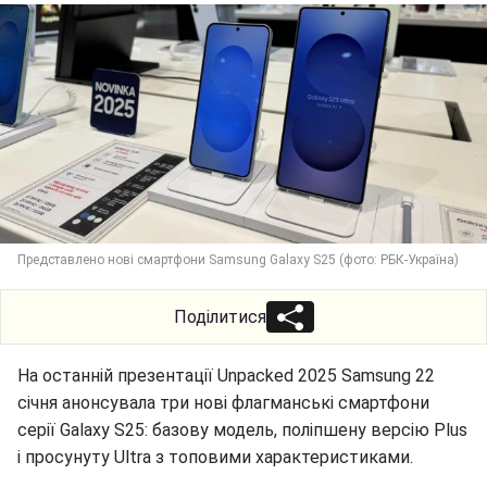
Представлено нові смартфони Samsung Galaxy S25 (фото: РБК-Україна)
Поділитися
На останній презентації Unpacked 2025 Samsung 22
січня анонсувала три нові флагманські смартфони
серії Galaxy S25: базову модель, поліпшену версію Plus
і просунуту Ultra з топовими характеристиками.