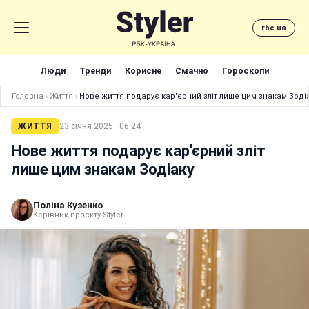
rbc.ua
Люди
Тренди
Корисне
Смачно
Гороскопи
Головна
›
Життя
›
Нове життя подарує кар'єрний зліт лише цим знакам Зоді
ЖИТТЯ
23 січня 2025 · 06:24
Нове життя подарує кар'єрний зліт
лише цим знакам Зодіаку
Поліна Кузенко
Керівник проєкту Styler