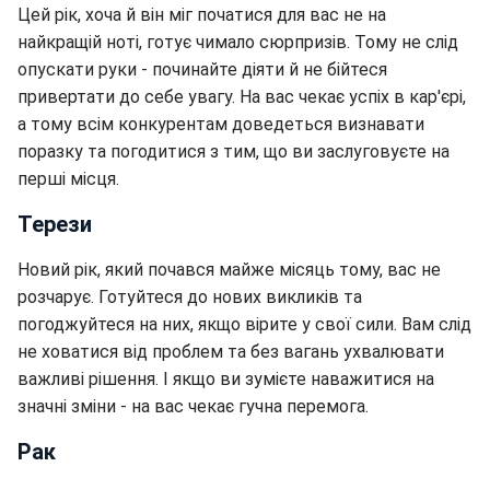
Цей рік, хоча й він міг початися для вас не на
найкращій ноті, готує чимало сюрпризів. Тому не слід
опускати руки - починайте діяти й не бійтеся
привертати до себе увагу. На вас чекає успіх в кар'єрі,
а тому всім конкурентам доведеться визнавати
поразку та погодитися з тим, що ви заслуговуєте на
перші місця.
Терези
Новий рік, який почався майже місяць тому, вас не
розчарує. Готуйтеся до нових викликів та
погоджуйтеся на них, якщо вірите у свої сили. Вам слід
не ховатися від проблем та без вагань ухвалювати
важливі рішення. І якщо ви зумієте наважитися на
значні зміни - на вас чекає гучна перемога.
Рак