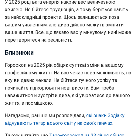
У 2025 році вага енергія накриє вас величезною
хвилею. Не бійтеся труднощів, а тому беріться навіть
за найскладніші проекти. Щось залишається поза
вашим уявленням, але дива дійсно можуть змінити
ваше життя. Все, що лякало вас у минулому, нині може
перетворитеся на реальність.
Близнюки
Гороскоп на 2025 рік обіцяє суттєві зміни в вашому
професійному житті. На вас чекає нова можливість, на
яку ви давно чекали. Не бійтеся гучного успіху та
починайте підкорювати нові висоти. Вам треба
наважитися й зустріти дива, які увірватися до вашого
життя, з посмішкою.
Нагадаємо, раніше ми розповідали,
які знаки Зодіаку
відчувають тягар всього світу на своїх плечах
.
Також читайте, що
Таро-гороскоп на 23 січня обіцяє