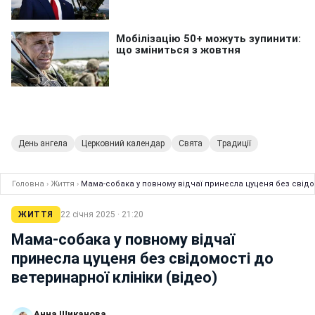
День ангела
Церковний календар
Свята
Традиції
Головна
›
Життя
›
Мама-собака у повному відчаї принесла цуценя без свідом
ЖИТТЯ
22 січня 2025 · 21:20
Мама-собака у повному відчаї
принесла цуценя без свідомості до
ветеринарної клініки (відео)
Анна Шиканова