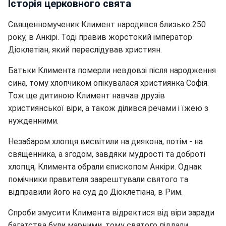
Історія церковного свята
Священномученик Климент народився близько 250
року, в Анкірі. Тоді правив жорстокий імператор
Діоклетіан, який переслідував християн.
Батьки Климента померли невдовзі після народження
сина, тому хлопчиком опікувалася християнка Софія.
Тож ще дитиною Климент навчав друзів
християнської віри, а також ділився речами і їжею з
нужденними.
Незабаром хлопця висвітили на диякона, потім - на
священника, а згодом, завдяки мудрості та доброті
хлопця, Климента обрали єпископом Анкіри. Однак
помічники правителя заарештували святого та
відправили його на суд до Діоклетіана, в Рим.
Спроби змусити Климента відректися від віри заради
багатства були марними, тому святого піддали