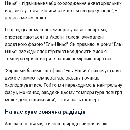
Нінья" - підвищення або охолодження екваторіальних
вод, які суттєво впливають потім на циркуляцію", -
додала метеоролог.
І зараз, ці аномальні температури, які, зокрема,
спостерігаються і в Україні також, зумовлені
додатною фазою "Ель-Ніньо". Як правило, в роки "Ель-
Ніньо" завжди спостерігаються досить високі
температури повітря в наших помірних широтах.
"Зараз ми бачимо, що фаза "Ель-Ніньйо" закінчується і
дуже стрімко температура океану починає
охолоджуватися. Тобто ми переходимо в нейтральну
фазу і, можливо, завдяки цьому температура повітря
може дещо знизитися", - говорить експерт.
На нас суне сонячна радіація
Але за її словами, є й інші природні чинники, які