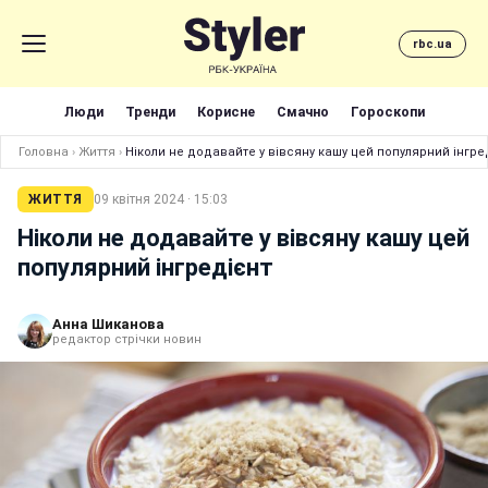
rbc.ua
Люди
Тренди
Корисне
Смачно
Гороскопи
Головна
›
Життя
›
Ніколи не додавайте у вівсяну кашу цей популярний інгре
ЖИТТЯ
09 квітня 2024 · 15:03
Ніколи не додавайте у вівсяну кашу цей
популярний інгредієнт
Анна Шиканова
редактор стрічки новин