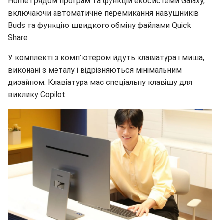
Home і рядом програм та функцій екосистеми Galaxy,
включаючи автоматичне перемикання навушників
Buds та функцію швидкого обміну файлами Quick
Share.
У комплекті з комп'ютером йдуть клавіатура і миша,
виконані з металу і відрізняються мінімальним
дизайном. Клавіатура має спеціальну клавішу для
виклику Copilot.