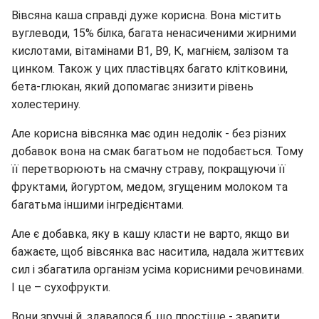
Вівсяна каша справді дуже корисна. Вона містить
вуглеводи, 15% білка, багата ненасиченими жирними
кислотами, вітамінами В1, В9, К, магнієм, залізом та
цинком. Також у цих пластівцях багато клітковини,
бета-глюкан, який допомагає знизити рівень
холестерину.
Але корисна вівсянка має один недолік - без різних
добавок вона на смак багатьом не подобається. Тому
її перетворюють на смачну страву, покращуючи її
фруктами, йогуртом, медом, згущеним молоком та
багатьма іншими інгредієнтами.
Але є добавка, яку в кашу класти не варто, якщо ви
бажаєте, щоб вівсянка вас наситила, надала життєвих
сил і збагатила організм усіма корисними речовинами.
І це – сухофрукти.
Вони зручні й, здавалося б, що простіше - зварити