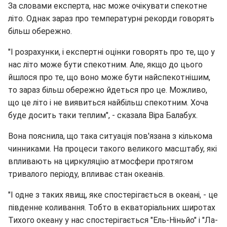
За словами експерта, нас може очікувати спекотне
літо. Однак зараз про температурні рекорди говорять
більш обережно.
"І розрахунки, і експертні оцінки говорять про те, що у
нас літо може бути спекотним. Але, якщо до цього
йшлося про те, що воно може бути найспекотнішим,
то зараз більш обережно йдеться про це. Можливо,
що це літо і не виявиться найбільш спекотним. Хоча
буде досить таки теплим", - сказала Віра Балабух.
Вона пояснила, що така ситуація пов'язана з кількома
чинниками. На процеси такого великого масштабу, які
впливають на циркуляцію атмосфери протягом
тривалого періоду, впливає стан океанів.
"І одне з таких явищ, яке спостерігається в океані, - це
південне коливання. Тобто в екваторіальних широтах
Тихого океану у нас спостерігається "Ель-Ніньйо" і "Ла-