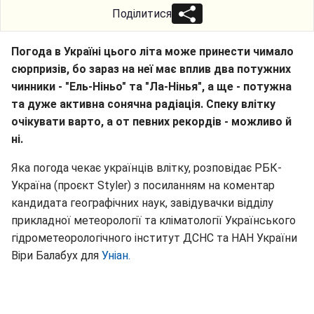
Поділитися
Погода в Україні цього літа може принести чимало
сюрпризів, бо зараз на неї має вплив два потужних
чинники - "Ель-Ніньо" та "Ла-Нінья", а ще - потужна
та дуже активна сонячна радіація. Спеку влітку
очікувати варто, а от певних рекордів - можливо й
ні.
Яка погода чекає українців влітку, розповідає РБК-
Україна (проєкт Styler) з посиланням на коментар
кандидата географічних наук, завідувачки відділу
прикладної метеорології та кліматології Українського
гідрометеорологічного інститут ДСНС та НАН України
Віри Балабух для
Уніан.