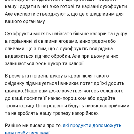
кашу і додати в неї вже готові та нарізані сухофрукти.
Але експерти стверджують, що це є шкідливим для
вашого організму.
Сухофрукти містять набагато більше калорій та цукру
в порівнянні зі свіжими ягодами, виноградом або
сливами. Це з тим, що з сухофруктів вся рідина
видаляється під час обробки. Але при цьому в них
залишається весь цукор та калорії.
В результаті рівень цукру в крові після такого
сніданку підвищується і виникає потяг до їжі досить
швидко. Якщо вам дуже хочеться чогось солодкого
до каші, посипте її какао-порошком або додайте
трохи кориці. Ці інгредієнти будуть низькокалорійними
та не зроблять вашу трапезу калорійною.
Раніше ми писали про те,
які продукти допоможуть
вам позбутися печії.