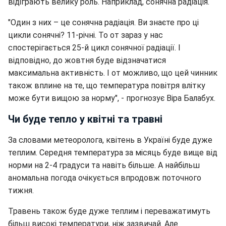
відіграють велику роль. Наприклад, сонячна радіація.
"Один з них – це сонячна радіація. Ви знаєте про ці
цикли сонячні? 11-річні. То от зараз у нас
спостерігається 25-й цикл сонячної радіації. І
відповідно, до жовтня буде відзначатися
максимальна активність. І от можливо, що цей чинник
також вплине на те, що температура повітря влітку
може бути вищою за норму", - прогнозує Віра Балабух.
Чи буде тепло у квітні та травні
За словами метеоролога, квітень в Україні буде дуже
теплим. Середня температура за місяць буде вище від
норми на 2-4 градуси та навіть більше. А найбільш
аномальна погода очікується впродовж поточного
тижня.
Травень також буде дуже теплим і переважатимуть
більш високі температури, ніж зазвичай. Але