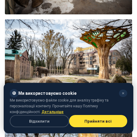
🍪
Ми використовуємо cookie
✕
Ми використовуємо файли cookie для аналізу трафіку та
персоналізації контенту. Прочитайте нашу Політику
конфіденційності.
Детальніше
Відхилити
Прийняти всі