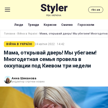
rbc.ua
Люди
Тренди
Корисне
Смачно
Гороскопи
Головна
›
Війна в Україні
›
Мама, открывай дверь! Мы убегаем! Многодетна
ВІЙНА В УКРАЇНІ
24 квітня 2022 · 14:42
Мама, открывай дверь! Мы убегаем!
Многодетная семья провела в
оккупации под Киевом три недели
Анна Шиканова
редактор стрічки новин