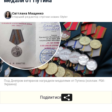
медали от Путина
Світлана Мащенко
старший редактор стрічки новин Styler
Под Днепром ветеранов наградили медалями от Путина (коллаж: РБК-
Украина)
Поділитися