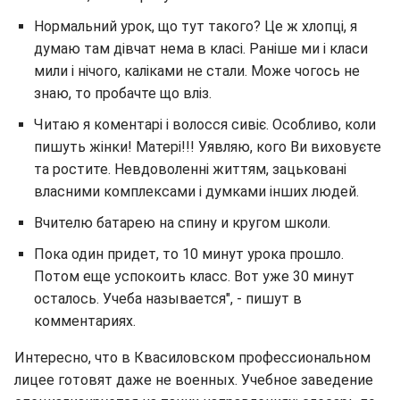
Нормальний урок, що тут такого? Це ж хлопці, я
думаю там дівчат нема в класі. Раніше ми і класи
мили і нічого, каліками не стали. Може чогось не
знаю, то пробачте що вліз.
Читаю я коментарі і волосся сивіє. Особливо, коли
пишуть жінки! Матері!!! Уявляю, кого Ви виховуєте
та ростите. Невдоволенні життям, зацьковані
власними комплексами і думками інших людей.
Вчителю батарею на спину и кругом школи.
Пока один придет, то 10 минут урока прошло.
Потом еще успокоить класс. Вот уже 30 минут
осталось. Учеба называется", - пишут в
комментариях.
Интересно, что в Квасиловском профессиональном
лицее готовят даже не военных. Учебное заведение