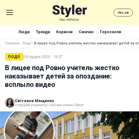
rbc.ua
Люди
Тренди
Корисне
Смачно
Гороскопи
Головна
›
Події
›
В лицее под Ровно учитель жестко наказывает детей за 
ПОДІЇ
04 грудня 2020 · 18:07
В лицее под Ровно учитель жестко
наказывает детей за опоздание:
всплыло видео
Світлана Мащенко
старший редактор стрічки новин Styler