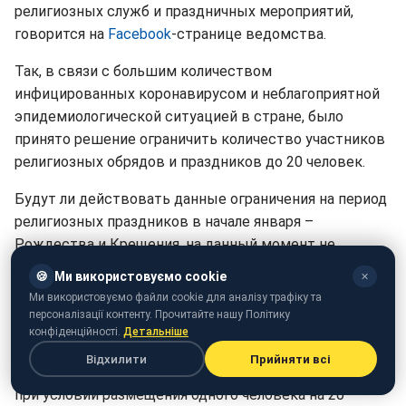
религиозных служб и праздничных мероприятий,
говорится на
Facebook
-странице ведомства.
Так, в связи с большим количеством
инфицированных коронавирусом и неблагоприятной
эпидемиологической ситуацией в стране, было
принято решение ограничить количество участников
религиозных обрядов и праздников до 20 человек.
Будут ли действовать данные ограничения на период
религиозных праздников в начале января –
Рождества и Крещения, на данный момент не
уточняется.
🍪
Ми використовуємо cookie
✕
Ми використовуємо файли cookie для аналізу трафіку та
Ограничения также коснутся и других сфер культуры.
персоналізації контенту. Прочитайте нашу Політику
В кинотеатрах и театрах наполненность залов
конфіденційності.
Детальніше
зрителями должна не превышать 50% мест.
Відхилити
Прийняти всі
Экскурсии в музеях проводить разрешено, но только
при условии размещения одного человека на 20