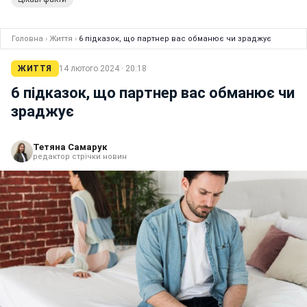
Головна
›
Життя
›
6 підказок, що партнер вас обманює чи зраджує
ЖИТТЯ
14 лютого 2024 · 20:18
6 підказок, що партнер вас обманює чи
зраджує
Тетяна Самарук
редактор стрічки новин