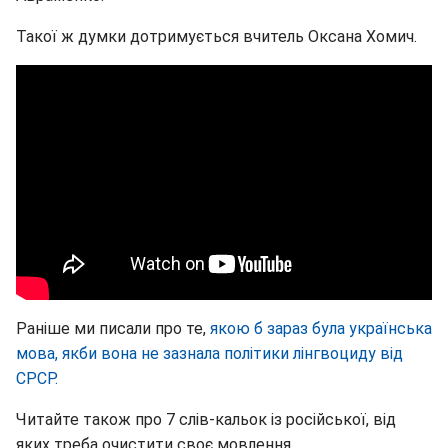
Такої ж думки дотримується вчитель Оксана Хомич.
Раніше ми писали про те,
якою б зараз була українська
мова, якби вона не зазнала політики лінгвоциду від
СРСР.
Читайте також про 7 слів-кальок із російської, від
яких треба очистити своє мовлення.