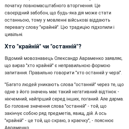
початку повномасштабного вторгнення. Це
своєрідний забобон, що будь-яка дія може стати
останньою, тому у мовленні військові віддають
перевагу слову "крайній". Цю традицію підхопили і
цивільні.
Хто "крайній" чи "останній"?
Відомий мовознавець Олександр Авраменко заявляє,
що вираз "хто крайній" є неправильною формою
запитання. Правильно говорити "хто останній у черзі".
"Багато людей уникають слова "останній" через те, що
одне з його значень має такий негативний відтінок -
нікчемний, найгірший серед інших, поганий. Але дарма.
Бо головне значення слова "останній" - той, що
закінчує собою ряд предметів, явищ, дій. А ось
"крайній" - це той, що скраю, з краєчку", - пояснює
Авраменко.