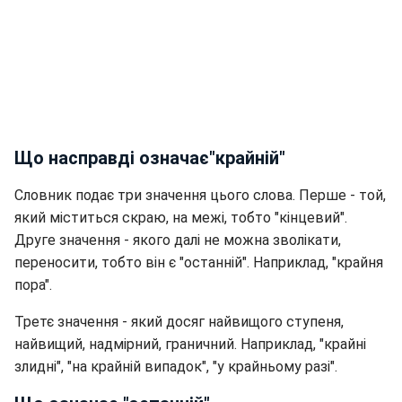
Що насправді означає"крайній"
Словник подає три значення цього слова. Перше - той,
який міститься скраю, на межі, тобто "кінцевий".
Друге значення - якого далі не можна зволікати,
переносити, тобто він є "останній". Наприклад, "крайня
пора".
Третє значення - який досяг найвищого ступеня,
найвищий, надмірний, граничний. Наприклад, "крайні
злидні", "на крайній випадок", "у крайньому разі".