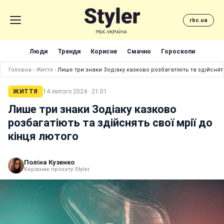
rbc.ua
Люди
Тренди
Корисне
Смачно
Гороскопи
Головна
›
Життя
›
Лише три знаки Зодіаку казково розбагатіють та здійснять
ЖИТТЯ
14 лютого 2024 · 21:01
Лише три знаки Зодіаку казково
розбагатіють та здійснять свої мрії до
кінця лютого
Поліна Кузенко
Керівник проєкту Styler