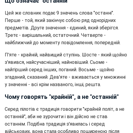
Що означає "останній"
Цей же словник подає 9 значень слова "останні".
Перше - той, який закінчує собою ряд однорідних
предметів. Друге значення - єдиний, який зберігся.
Третє - вирішальний, остаточний. Четверте -
найближчий до моменту повідомлення, попередній.
П'яте - крайній, найвищий ступінь. Шосте - який щойно
з'явився, найсучасніший, найновіший. Сьоме -
найгірший серед інших, поганий. Восьме - щойно
згаданий, сказаний. Дев'яте - вживається у множинні
у значенні - всі крім названого, інші, решта.
Чому говорять "крайній", а не "останній"
Серед пілотів є традиція говорити "крайній політ, а не
останній", аби не зурочити і він дійсно не став
останнім. Подібна традиція з'явилась і серед
військових, вона стала особливо поширеною після