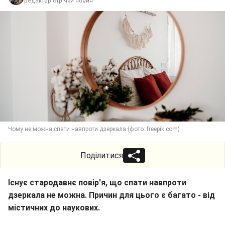
редактор стрічки новин
Чому не можна спати навпроти дзеркала (фото: freepik.com)
Поділитися
Існує стародавнє повір'я, що спати навпроти
дзеркала не можна. Причин для цього є багато - від
містичних до наукових.