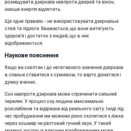
розміщувати дзеркала навпроти дверей та вікон,
інакше енергія відлетить.
Ще одне правило - не використовувати дзеркальні
стелі та підлоги. Вважається, що вони витягують
здоров'я і достаток з людей, що в них
відображаються.
Наукове пояснення
Якщо ви скептик і до негативного значення дзеркала
в спальні ставитеся з сумнівом, то варто дізнатися і
думку вчених.
Сон навпроти дзеркала може спричинити сильний
переляк. У процесі сну людина максимально
розслаблена та відірвана від реального світу. Іноді під
час пробудження ми можемо різко схопитися з ліжка
через кошмар чи раптовий гучний звук. У такий
момент зустріч із власним відображенням може