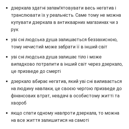
дзеркала здатні запам'ятовувати весь негатив і
транслювати їх у реальність. Саме тому не можна
купувати дзеркала в антикварних магазинах чи з
рук
уві сні людська душа залишається беззахисною,
тому нечистий може забрати її в інший світ
уві сні людська душа залишає тіло і може
випадково потрапити в інший світ через дзеркало,
це призведе до смерті
дзеркало вбирає негатив, який уві сні виливається
на людину навпаки, це своєю чергою призведе до
фінансових втрат, невдачі в особистому житті та
хвороб
якщо спати одному навпроти дзеркала, то можна
на все життя залишитися на самоті