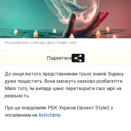
Хто розбагатіє у лютому (фото: freepik.com)
Поділитися
До кінця лютого представникам трьох знаків Зодіаку
дуже пощастить. Вони зможуть казково розбагатіти.
Мало того, їм випаде шанс перетворити свої мрії на
реальність.
Про це повідомляє РБК-Україна (проект Styler) з
посиланням на
Astrofame
.