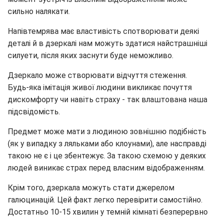
сильно налякати.
Напівтемрява має властивість спотворювати деякі
деталі й в дзеркалі нам можуть здатися найстрашніші
силуети, після яких заснути буде неможливо.
Дзеркало може створювати відчуття стеження.
Будь-яка імітація живої людини викликає почуття
дискомфорту чи навіть страху - так влаштована наша
підсвідомість.
Предмет може мати з людиною зовнішню подібність
(як у випадку з ляльками або клоунами), але насправді
такою не є і це збентежує. За такою схемою у деяких
людей виникає страх перед власним відображенням.
Крім того, дзеркала можуть стати джерелом
галюцинацій. Цей факт легко перевірити самостійно.
Достатньо 10-15 хвилин у темній кімнаті безперервно