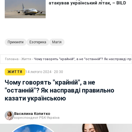
Прикмети
Езотерика
Магія
Головна
›
Життя
›
Чому говорять "крайній", а не "останній"? Як насправді 
ЖИТТЯ
14 лютого 2024 · 20:30
Чому говорять "крайній", а не
"останній"? Як насправді правильно
казати українською
Василина Копитко
кореспондент РБК-Україна