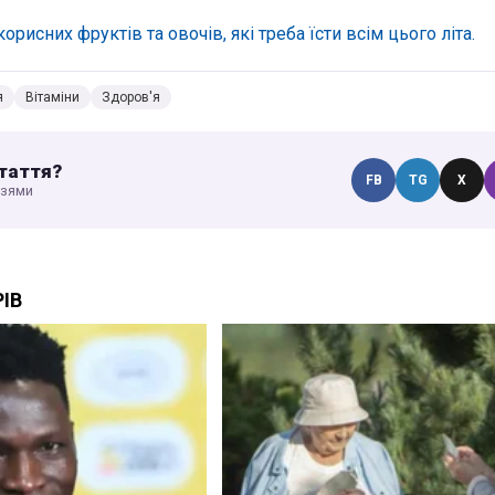
корисних фруктів та овочів, які треба їсти всім цього літа.
я
Вітаміни
Здоров'я
таття?
FB
TG
X
узями