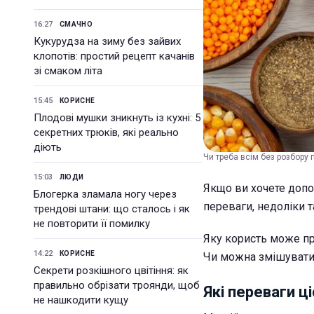
16:27
СМАЧНО
Кукурудза на зиму без зайвих
клопотів: простий рецепт качанів
зі смаком літа
15:45
КОРИСНЕ
Плодові мушки зникнуть із кухні: 5
секретних трюків, які реально
діють
Чи треба всім без розбору 
15:03
ЛЮДИ
Якщо ви хочете допов
Блогерка зламала ногу через
переваги, недоліки 
трендові штани: що сталось і як
не повторити її помилку
Яку користь може при
14:22
КОРИСНЕ
Чи можна змішувати з
Секрети розкішного цвітіння: як
правильно обрізати троянди, щоб
Які переваги ц
не нашкодити кущу