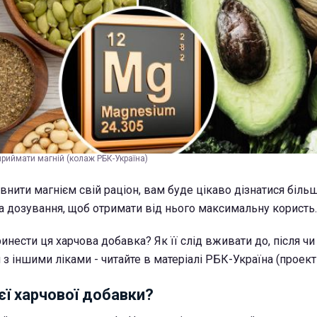
приймати магній (колаж РБК-Україна)
нити магнієм свій раціон, вам буде цікаво дізнатися біль
та дозування, щоб отримати від нього максимальну користь.
нести ця харчова добавка? Як її слід вживати до, після чи 
 іншими ліками - читайте в матеріалі РБК-Україна (проект S
ієї харчової добавки?