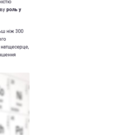
ністю
иву
роль у
льш ніж 300
ого
 натщесерце,
еншення