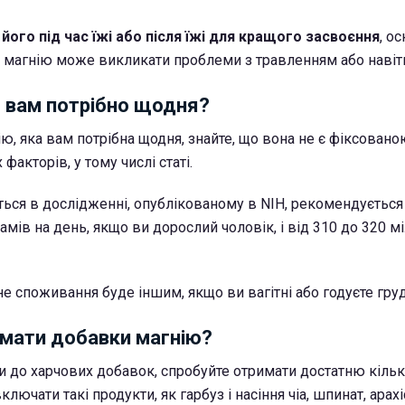
и
його під час їжі або після їжі для кращого засвоєння
, о
магнію може викликати проблеми з травленням або навіт
ю вам потрібно щодня?
ю, яка вам потрібна щодня, знайте, що вона не є фіксовано
факторів, у тому числі статі.
ться в дослідженні, опублікованому в NIH, рекомендуєтьс
рамів на день, якщо ви дорослий чоловік, і від 310 до 320 мі
е споживання буде іншим, якщо ви вагітні або годуєте гру
ймати добавки магнію?
 до харчових добавок, спробуйте отримати достатню кільк
ключати такі продукти, як гарбуз і насіння чіа, шпинат, арахі