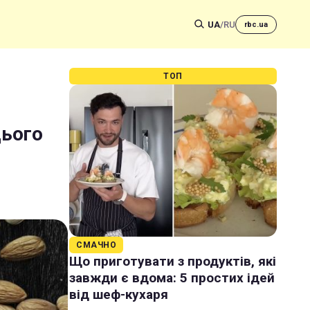
UA
/
RU
rbc.ua
ТОП
цього
СМАЧНО
Що приготувати з продуктів, які
завжди є вдома: 5 простих ідей
від шеф-кухаря