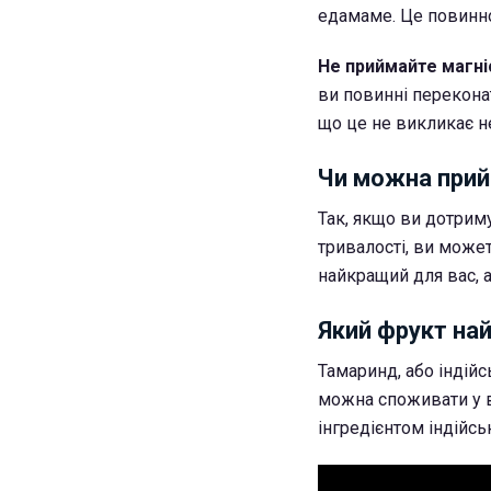
едамаме. Це повинн
Не приймайте магніє
ви повинні переконат
що це не викликає н
Чи можна прий
Так, якщо ви дотрим
тривалості, ви може
найкращий для вас, 
Який фрукт на
Тамаринд, або індійс
можна споживати у в
інгредієнтом індійськ