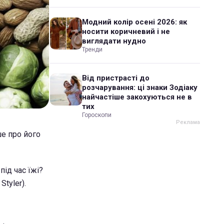
Модний колір осені 2026: як
носити коричневий і не
виглядати нудно
Тренди
Від пристрасті до
розчарування: ці знаки Зодіаку
найчастіше закохуються не в
тих
Гороскопи
ше про його
під час їжі?
tyler).