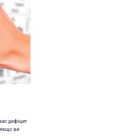
вас дефіцит
 якщо ви