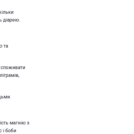
скільки
ь діарею.
ю та
я споживати
ліграмів,
дьми.
ість магнію з
с і боби