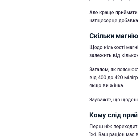
Але краще приймат
натщесерце добавка 
Скільки магні
Щодо кількості магні
залежить від кількох 
Загалом, як пояснює
від 400 до 420 міліг
якщо ви жінка.
Зауважте, що щоденн
Кому слід при
Перш ніж переходити
їжі. Ваш раціон має в