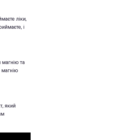
маєте ліки,
иймаєте, і
 магнію та
п магнію
т, який
им