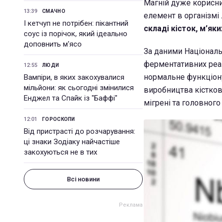
Магній дуже корисни
13:39
СМАЧНО
елемент в організмі 
І кетчуп не потрібен: пікантний
складі кісток, м’яки
соус із порічок, який ідеально
доповнить м'ясо
За даними Національн
ферментативних реак
12:55
ЛЮДИ
нормальне функціону
Вампіри, в яких закохувалися
мільйони: як сьогодні змінилися
виробництва кістково
Енджел та Спайк із "Баффі"
мігрені та головного
12:01
ГОРОСКОПИ
Від пристрасті до розчарування:
ці знаки Зодіаку найчастіше
закохуються не в тих
Всі новини