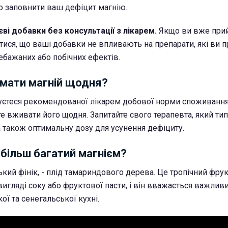
о заповнити ваш дефіцит магнію.
ві добавки без консультації з лікарем.
Якщо ви вже прий
ися, що ваші добавки не впливають на препарати, які ви пр
ебажаних або побічних ефектів.
мати магній щодня?
уєтеся рекомендованої лікарем добової норми споживання
те вживати його щодня. Запитайте свого терапевта, який ти
а також оптимальну дозу для усунення дефіциту.
йбільш багатий магнієм?
ький фінік, - плід тамариндового дерева. Це тропічний фрук
игляді соку або фруктової пасти, і він вважається важлив
ої та сенегальської кухні.