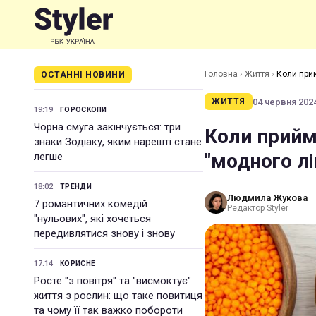
Головна
›
Життя
›
Коли прий
ОСТАННІ НОВИНИ
04 червня 2024
ЖИТТЯ
19:19
ГОРОСКОПИ
Чорна смуга закінчується: три
Коли прийм
знаки Зодіаку, яким нарешті стане
"модного л
легше
18:02
ТРЕНДИ
Людмила Жукова
7 романтичних комедій
Редактор Styler
"нульових", які хочеться
передивлятися знову і знову
17:14
КОРИСНЕ
Росте "з повітря" та "висмоктує"
життя з рослин: що таке повитиця
та чому її так важко побороти