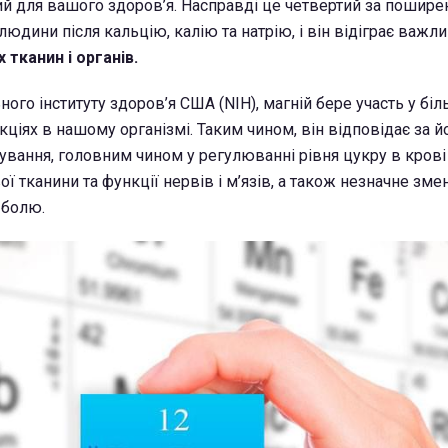
й для вашого здоров’я. Насправді це четвертий за пошире
людини після кальцію, калію та натрію, і він відіграє важл
х тканин і органів.
ого інституту здоров’я США (NIH), магній бере участь у бі
ціях в нашому організмі. Таким чином, він відповідає за й
вання, головним чином у регулюванні рівня цукру в крові
ї тканини та функції нервів і м’язів, а також незначне зм
 болю.