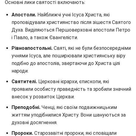
Основні лики святості включають:
Апостоли.
Найближчі учні Ісуса Христа, які
проповідували християнство після зішестя Святого
Духа. Виділяються Першоверховні апостоли Петро
і Павло, а також Євангелісти.
Рівноапостольні.
Святі, які не були безпосередніми
учнями Ісуса, але поширювали християнську віру
подібно до апостолів, звертаючи до Христа цілі
народи.
Святителі.
Церковні ієрархи, єпископи, які
проявили особисту праведність та зробили значний
внесок у розвиток Церкви.
Преподобні.
Ченці, які своїм подвижницьким
життям уподібнилися Христу. Вони шануються за
духовні досягнення.
Пророки.
Старозавітні пророки, які сповіщали