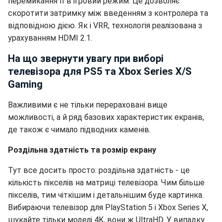
перемикання її в ігровий режим. Це дозволяє
скоротити затримку між введенням з контролера та
відповідною дією. Як і VRR, технологія реалізована з
урахуванням HDMI 2.1.
На що звернути увагу при виборі
телевізора для PS5 та Xbox Series X/S
Gaming
Важливими є не тільки перераховані вище
можливості, а й ряд базових характеристик екранів,
де також є чимало підводних каменів.
Роздільна здатність та розмір екрану
Тут все досить просто: роздільна здатність - це
кількість пікселів на матриці телевізора. Чим більше
пікселів, тим чіткішим і детальнішим буде картинка.
Вибираючи телевізор для PlayStation 5 і Xbox Series X,
шукайте тільки моделі 4K, вони ж UltraHD. У випадку