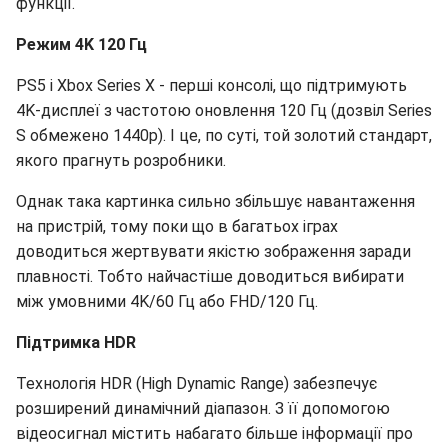
функції.
Режим 4K 120 Гц
PS5 і Xbox Series X - перші консолі, що підтримують
4K-дисплеї з частотою оновлення 120 Гц (дозвіл Series
S обмежено 1440p). І це, по суті, той золотий стандарт,
якого прагнуть розробники.
Однак така картинка сильно збільшує навантаження
на пристрій, тому поки що в багатьох іграх
доводиться жертвувати якістю зображення заради
плавності. Тобто найчастіше доводиться вибирати
між умовними 4K/60 Гц або FHD/120 Гц.
Підтримка HDR
Технологія HDR (High Dynamic Range) забезпечує
розширений динамічний діапазон. З її допомогою
відеосигнал містить набагато більше інформації про