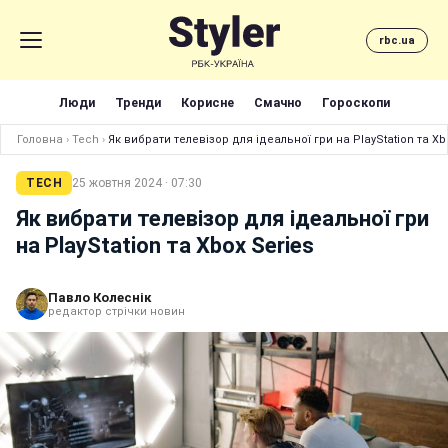
rbc.ua
Люди
Тренди
Корисне
Смачно
Гороскопи
Головна
›
Tech
›
Як вибрати телевізор для ідеальної гри на PlayStation та Xb
TECH
25 жовтня 2024 · 07:30
Як вибрати телевізор для ідеальної гри
на PlayStation та Xbox Series
Павло Колеснік
редактор стрічки новин