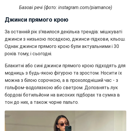
Базові речі (фото: instagram.com/piamance)
Джинси прямого крою
За останній рік з'явилося декілька трендів: мішкуваті
джинси з низькою посадкою, джинси-підкови, кльош.
Однак джинси прямого крою були актуальними і 30
років тому, і сьогодні.
Блакитні або сині джинси прямого крою підходять для
модниць з будь-якою фігурою та зростом. Носити їх
можна з білою сорочкою, а в прохолодніший час - з
гольфом-водолазкою або светром. Доповнять лук
бордові ботильйони на високих підборах та сумка в
тон до них, а також чорне пальто.