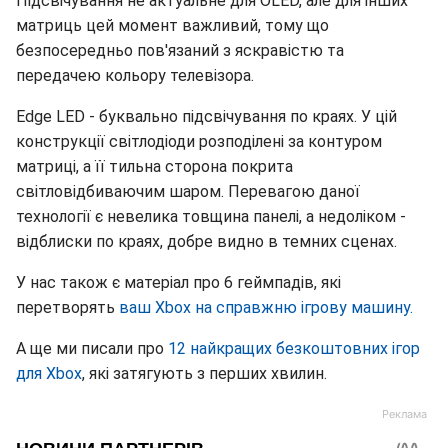
Підсвічування не актуальне для OLED, але для інших
матриць цей момент важливий, тому що
безпосередньо пов'язаний з яскравістю та
передачею кольору телевізора.
Edge LED - буквально підсвічування по краях. У цій
конструкції світлодіоди розподілені за контуром
матриці, а її тильна сторона покрита
світловідбиваючим шаром. Перевагою даної
технології є невелика товщина панелі, а недоліком -
відблиски по краях, добре видно в темних сценах.
У нас також є матеріал про 6 геймпадів, які
перетворять
ваш Xbox на справжню ігрову машину.
А ще ми писали про
12 найкращих безкоштовних ігор
для Xbox
, які затягують з перших хвилин.