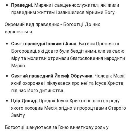
Праведні.
Миряни і священнослужителі, які жили
праведним життям і залишилися вірними Богу.
Окремий вид праведних - Богоотці. До них
відносяться:
Святі праведні Іоаким і Анна.
Батьки Пресвятої
Богородиці, які довго були бездітними, але за свою
віру та молитви отримали благословення народити
Марію.
Святий праведний Йосиф Обручник.
Чоловік Марії,
який охороняв і піклувався про неї та Ісуса Христа
під час Його дитинства.
Цар Давид.
Предок Ісуса Христа по плоті, з роду
якого походив Месія, згідно з пророцтвами Старого
Завіту.
Богоотці шануються за їхню виняткову роль у