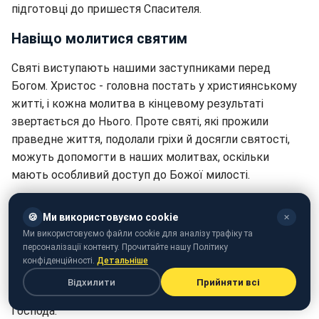
підготовці до пришестя Спасителя.
Навіщо молитися святим
Святі виступають нашими заступниками перед
Богом. Христос - головна постать у християнському
житті, і кожна молитва в кінцевому результаті
звертається до Нього. Проте святі, які прожили
праведне життя, подолали гріхи й досягли святості,
можуть допомогти в наших молитвах, оскільки
мають особливий доступ до Божої милості.
Наші гріхи можуть стати перешкодою у спілкуванні з
🍪
Ми використовуємо cookie
✕
Богом, тому святі, які очистили свої душі й живуть у
Ми використовуємо файли cookie для аналізу трафіку та
гармонії з Богом, можуть звернутися до Нього від
персоналізації контенту. Прочитайте нашу Політику
нашого імені. Важливо розуміти, що святі не є
конфіденційності.
Детальніше
джерелом благ самі по собі - вони лише заступаються
Відхилити
Прийняти всі
за нас, а всі дари й благословення походять від
Господа.