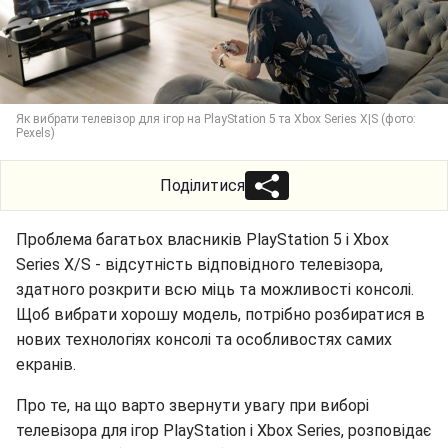
Як вибрати телевізор для ігор на PlayStation 5 та Xbox Series X|S (фото:
Pexels)
Поділитися
Проблема багатьох власників PlayStation 5 і Xbox
Series X/S - відсутність відповідного телевізора,
здатного розкрити всю міць та можливості консолі.
Щоб вибрати хорошу модель, потрібно розбиратися в
нових технологіях консолі та особливостях самих
екранів.
Про те, на що варто звернути увагу при виборі
телевізора для ігор PlayStation і Xbox Series, розповідає