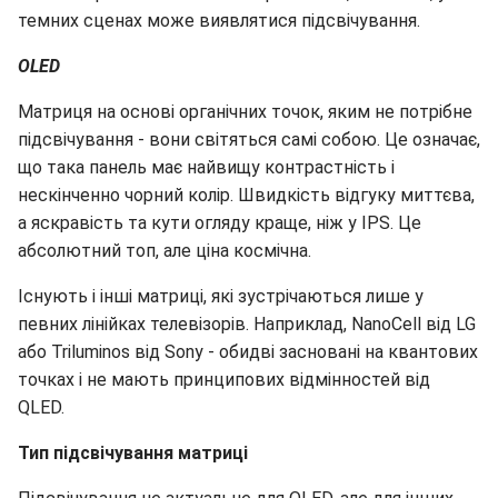
темних сценах може виявлятися підсвічування.
OLED
Матриця на основі органічних точок, яким не потрібне
підсвічування - вони світяться самі собою. Це означає,
що така панель має найвищу контрастність і
нескінченно чорний колір. Швидкість відгуку миттєва,
а яскравість та кути огляду краще, ніж у IPS. Це
абсолютний топ, але ціна космічна.
Існують і інші матриці, які зустрічаються лише у
певних лінійках телевізорів. Наприклад, NanoCell від LG
або Triluminos від Sony - обидві засновані на квантових
точках і не мають принципових відмінностей від
QLED.
Тип підсвічування матриці