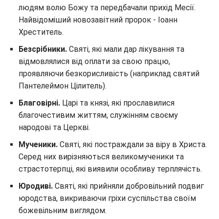
людям волю Божу та передбачали прихід Месії.
Найвідоміший новозавітний пророк - Іоанн
Хреститель.
Безсрібники.
Святі, які мали дар лікування та
відмовлялися від оплати за свою працю,
проявляючи безкорисливість (наприклад святий
Пантелеймон Цілитель).
Благовірні.
Царі та князі, які прославилися
благочестивим життям, служінням своєму
народові та Церкві.
Мученики.
Святі, які постраждали за віру в Христа.
Серед них вирізняються великомученики та
страстотерпці, які виявили особливу терплячість.
Юродиві.
Святі, які прийняли добровільний подвиг
юродства, викриваючи гріхи суспільства своїм
божевільним виглядом.