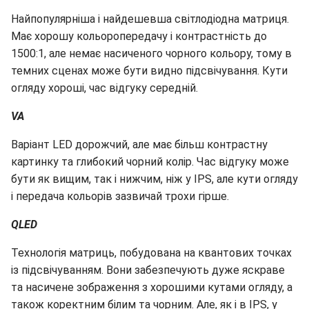
Найпопулярніша і найдешевша світлодіодна матриця.
Має хорошу кольоропередачу і контрастність до
1500:1, але немає насиченого чорного кольору, тому в
темних сценах може бути видно підсвічування. Кути
огляду хороші, час відгуку середній.
VA
Варіант LED дорожчий, але має більш контрастну
картинку та глибокий чорний колір. Час відгуку може
бути як вищим, так і нижчим, ніж у IPS, але кути огляду
і передача кольорів зазвичай трохи гірше.
QLED
Технологія матриць, побудована на квантових точках
із підсвічуванням. Вони забезпечують дуже яскраве
та насичене зображення з хорошими кутами огляду, а
також коректним білим та чорним. Але, як і в IPS, у