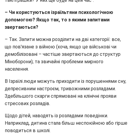
такі іграшки? У них ще буде на цей час".
– Чи користуються ізраїльтяни психологічною
допомогою? Якщо так, то з якими запитами
звертаються?
– Так. Запити можна розділити на дві категорії: все,
що пов'язане з війною (хоча, якщо це військові чи
демобілізовані – частіше звертаються до структур
Міноборони); та звичайні проблеми мирного
населення.
В Ізраїлі люди можуть приходити із порушеннями сну,
депресивним настроєм, тривожними розладами.
Здебільшого скарги спрямовані на клінічні прояви
стресових розладів.
Щодо дітей, наводять із розладами поведінки.
Наприклад, дитина стала більш неспокійною або гірше
поводиться в школі.