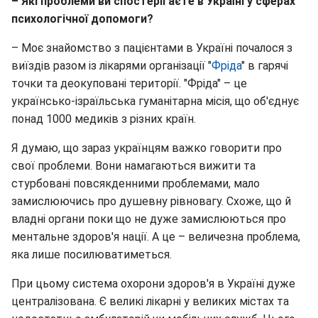
– Які проблеми ви спостерігаєте в Україні у сферах
психологічної допомоги?
– Моє знайомство з пацієнтами в Україні почалося з
виїздів разом із лікарями організації "
Фріда
" в гарячі
точки та деокуповані території. "Фріда" – це
українсько-ізраїльська гуманітарна місія, що об'єднує
понад 1000 медиків з різних країн.
Я думаю, що зараз українцям важко говорити про
свої проблеми. Вони намагаються вижити та
стурбовані повсякденними проблемами, мало
замислюючись про душевну рівновагу. Схоже, що й
владні органи поки що не дуже замислюються про
ментальне здоров'я нації. А це – величезна проблема,
яка лише посилюватиметься.
При цьому система охорони здоров'я в Україні дуже
централізована. Є великі лікарні у великих містах та