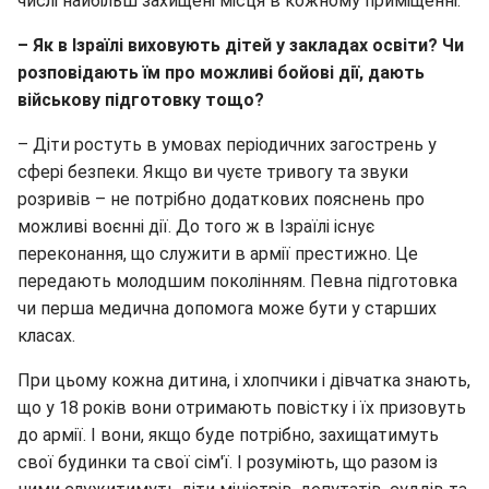
числі найбільш захищені місця в кожному приміщенні.
– Як в Ізраїлі виховують дітей у закладах освіти? Чи
розповідають їм про можливі бойові дії, дають
військову підготовку тощо?
– Діти ростуть в умовах періодичних загострень у
сфері безпеки. Якщо ви чуєте тривогу та звуки
розривів – не потрібно додаткових пояснень про
можливі воєнні дії. До того ж в Ізраїлі існує
переконання, що служити в армії престижно. Це
передають молодшим поколінням. Певна підготовка
чи перша медична допомога може бути у старших
класах.
При цьому кожна дитина, і хлопчики і дівчатка знають,
що у 18 років вони отримають повістку і їх призовуть
до армії. І вони, якщо буде потрібно, захищатимуть
свої будинки та свої сім'ї. І розуміють, що разом із