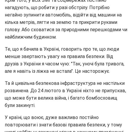
Крім того, у всіх ЗМІ та соцмережах постійно
нагадують, що робити у разі обстрілу. Потрібно
негайно зупинити автомобіль, відійти від машини на
кілька метрів, лягти на землю та прикрити руками
голову. Або сховатися за природними перешкодами чи
найближчим будинком.
Те, що я бачила в Україні, говорить про те, що люди
менше звертають увагу на правила безпеки. Від
друзів з України я часом чую: "Так, уночі була тривога,
але я навіть із ліжка не встала". Це насторожує.
Та й цивільна безпекова інфраструктура не настільки
розвинена. До 24 лютого в Україні ніхто не припускав,
що може бути велика війна, і багато бомбосховищ
були закинуті.
У країні, що воює, дуже важливо постійно
повторювати і знати базові правила безпеки, у тому