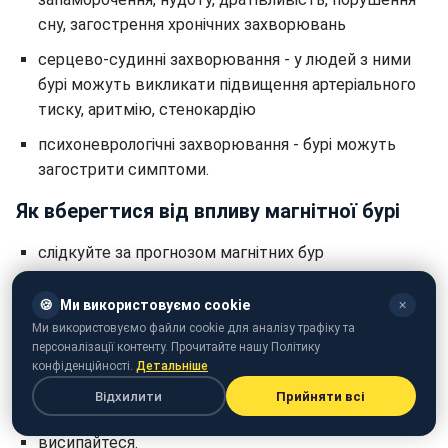
сну, загострення хронічних захворювань
серцево-судинні захворювання - у людей з ними
бурі можуть викликати підвищення артеріального
тиску, аритмію, стенокардію
психоневрологічні захворювання - бурі можуть
загострити симптоми.
Як вберегтися від впливу магнітної бурі
слідкуйте за прогнозом магнітних бур
уникайте фізичних перевантажень, стресів,
🍪
Ми використовуємо cookie
✕
перегрівання та переохолодження
Ми використовуємо файли cookie для аналізу трафіку та
пийте більше рідини, їжте продукти, багаті на калій і
персоналізації контенту. Прочитайте нашу Політику
конфіденційності.
Детальніше
магній
Відхилити
Прийняти всі
приймайте контрастний душ
висипайтеся.