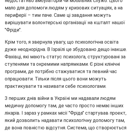
недостатньо амбулаторій чи мобільних служб. Цього
мало для допомоги людям у кризових ситуаціях, а на
периферії – тим паче. Саме ці завдання можуть
вирішувати волонтерські організації на кшталт нашої
"Фріди".
Крім того, я звернула увагу, що психологічна освіта
дуже неоднорідна. В Ізраїлі це збудовано дещо інакше.
Фахівці, які мають статус психолога, структуровані за
ступенями та окремими напрямками. Є різні клінічні
програми, де потрібно стажуватися та певний час
опрацювати. Тільки після цього вони можуть
практикувати та називати себе психологами.
З перших днів війни в Україні ми надавали людям
медичну допомогу там, де часто просто немає інших
лікарів. І зараз у рамках місії "Фріда" стартував проект,
який дозволить надавати психологічну допомогу там,
де вона повністю відсутня. Система, що створюється