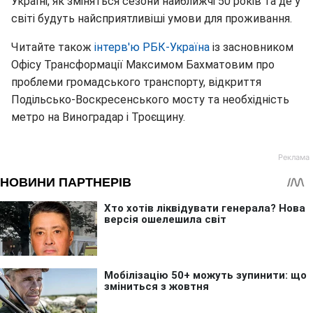
Україні, як зміняться сезони найближчі 50 років та де у
світі будуть найсприятливіші умови для проживання.
Читайте також
інтерв'ю РБК-Україна
із засновником
Офісу Трансформації Максимом Бахматовим про
проблеми громадського транспорту, відкриття
Подільсько-Воскресенського мосту та необхідність
метро на Виноградар і Троєщину.