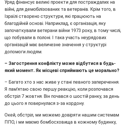
Уряд фінансує великі проекти для постраждалих на
війні, для демобілізованих та ветеранів. Крім того, в
Ізраїлі створено структури, які працюють на
благодійній основі. Наприклад, є організація, яку
започаткували ветерани війни 1973 року, в тому числі,
що побували в полоні. І така участь неурядових
організацій має величезне значення у структурі
допомоги людям.
– Загострення конфлікту може відбутися в будь-
який момент. Як місцеві сприймають це морально?
– Багато хто з нас живе у стані певного заперечення.
Я пам'ятаю свою першу реакцію, коли розпочався
обстріл 7 жовтня. Він почався о шостій ранку, за день
до цього я повернулася з-за кордону.
Окей, обстріл, ми можемо довіряти нашим системам
ППО, і ми маємо бомбосховища в кожному будинку,