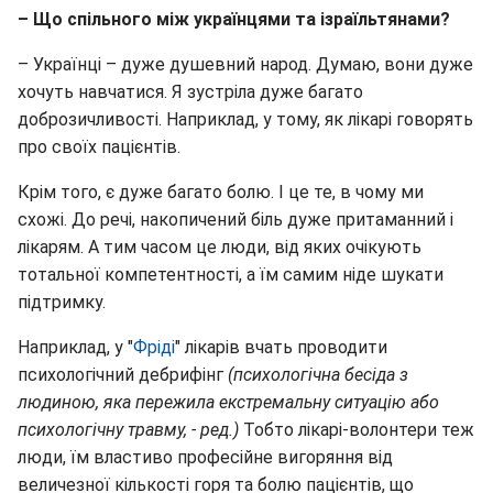
– Що спільного між українцями та ізраїльтянами?
– Українці – дуже душевний народ. Думаю, вони дуже
хочуть навчатися. Я зустріла дуже багато
доброзичливості. Наприклад, у тому, як лікарі говорять
про своїх пацієнтів.
Крім того, є дуже багато болю. І це те, в чому ми
схожі. До речі, накопичений біль дуже притаманний і
лікарям. А тим часом це люди, від яких очікують
тотальної компетентності, а їм самим ніде шукати
підтримку.
Наприклад, у "
Фріді
" лікарів вчать проводити
психологічний дебрифінг
(психологічна бесіда з
людиною, яка пережила екстремальну ситуацію або
психологічну травму, - ред.)
Тобто лікарі-волонтери теж
люди, їм властиво професійне вигоряння від
величезної кількості горя та болю пацієнтів, що