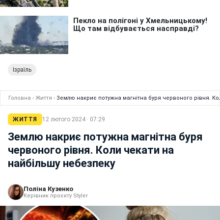
Ізраїль
Головна
›
Життя
›
Землю накриє потужна магнітна буря червоного рівня. Ко
ЖИТТЯ
12 лютого 2024 · 07:29
Землю накриє потужна магнітна буря
червоного рівня. Коли чекати на
найбільшу небезпеку
Поліна Кузенко
Керівник проєкту Styler