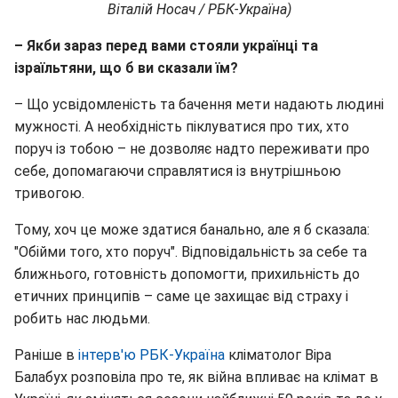
Віталій Носач / РБК-Україна)
– Якби зараз перед вами стояли українці та
ізраїльтяни, що б ви сказали їм?
– Що усвідомленість та бачення мети надають людині
мужності. А необхідність піклуватися про тих, хто
поруч із тобою – не дозволяє надто переживати про
себе, допомагаючи справлятися із внутрішньою
тривогою.
Тому, хоч це може здатися банально, але я б сказала:
"Обійми того, хто поруч". Відповідальність за себе та
ближнього, готовність допомогти, прихильність до
етичних принципів – саме це захищає від страху і
робить нас людьми.
Раніше в
інтерв'ю РБК-Україна
кліматолог Віра
Балабух розповіла про те, як війна впливає на клімат в