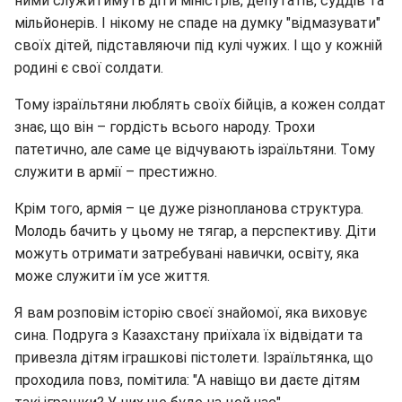
ними служитимуть діти міністрів, депутатів, суддів та
мільйонерів. І нікому не спаде на думку "відмазувати"
своїх дітей, підставляючи під кулі чужих. І що у кожній
родині є свої солдати.
Тому ізраїльтяни люблять своїх бійців, а кожен солдат
знає, що він – гордість всього народу. Трохи
патетично, але саме це відчувають ізраїльтяни. Тому
служити в армії – престижно.
Крім того, армія – це дуже різнопланова структура.
Молодь бачить у цьому не тягар, а перспективу. Діти
можуть отримати затребувані навички, освіту, яка
може служити їм усе життя.
Я вам розповім історію своєї знайомої, яка виховує
сина. Подруга з Казахстану приїхала їх відвідати та
привезла дітям іграшкові пістолети. Ізраїльтянка, що
проходила повз, помітила: "А навіщо ви даєте дітям