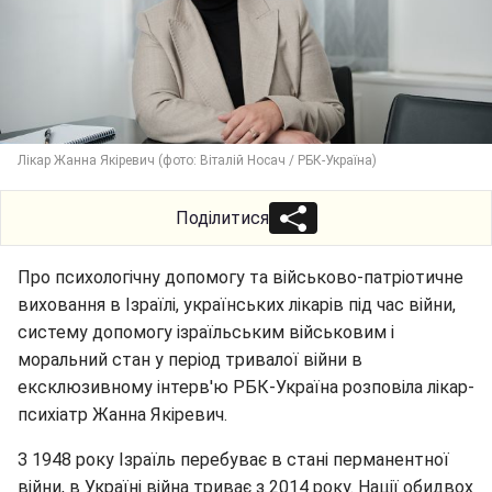
Лікар Жанна Якіревич (фото: Віталій Носач / РБК-Україна)
Поділитися
Про психологічну допомогу та військово-патріотичне
виховання в Ізраїлі, українських лікарів під час війни,
систему допомогу ізраїльським військовим і
моральний стан у період тривалої війни в
ексклюзивному інтерв'ю РБК-Україна розповіла лікар-
психіатр Жанна Якіревич.
З 1948 року Ізраїль перебуває в стані перманентної
війни, в Україні війна триває з 2014 року. Нації обидвох