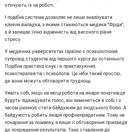
оточують їх на роботі.
І подібна система дозволяє не лише аналізувати
клінічні випадки, з якими стикаються медики "Фріди",
а й захищає їхню відмінність від високого рівня
стресу.
У медичних університетах Ізраїлю є психологічний
супровід студентів від першого курсу до останнього.
Подібна практика існує і в практикуючих
психотерапевтів і психологів. Це ніби такий простір,
де вони можуть обговорити труднощі.
Уявіть собі, якщо на місці роботи на лікаря-початківця
будуть підвищувати голос, він замкнеться в собі, і з
часом ризикує стати байдужим до людського болю. А
байдужість робить лікаря профнепридатним. Тому не
покарання за помилку, а лише її обговорення призведе
до покращення результатів. Таке ставлення до