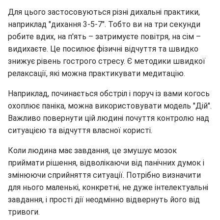
Для цього застосовуються різні дихальні практики,
наприклад "дихання 3-5-7". Тобто ви на три секунди
робите вдих, на п'ять – затримуєте повітря, на сім –
видихаєте. Це посилює фізичні відчуття та швидко
знижує рівень гострого стресу. Є методики швидкої
релаксації, які можна практикувати медитацію.
Наприклад, починається обстріл і поруч із вами когось
охоплює паніка, можна використовувати модель "Дій".
Важливо повернути цій людині почуття контролю над
ситуацією та відчуття власної користі.
Коли людина має завдання, це змушує мозок
приймати рішення, відволікаючи від панічних думок і
змінюючи сприйняття ситуації. Потрібно визначити
для нього маленькі, конкретні, не дуже інтелектуальні
завдання, і прості дії неодмінно відвернуть його від
тривоги.