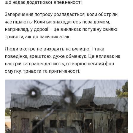
що надає додаткової впевненості.
Заперечення потроху розпадається, коли обстріли
частішають. Коли ви знаходитесь поза домом,
наприклад, у дорозі – це викликає потужну хвилю
тривоги, аж до панічних атак.
Люди вкотре не виходять на вулицю. І така
поведінка, зрештою, дуже обмежує. Це впливає на
настрій та працездатність, створює певний фон
смутку, тривоги та пригніченості.