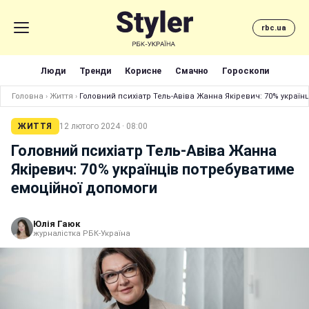
rbc.ua
Люди
Тренди
Корисне
Смачно
Гороскопи
Головна
›
Життя
›
Головний психіатр Тель-Авіва Жанна Якіревич: 70% украї
ЖИТТЯ
12 лютого 2024 · 08:00
Головний психіатр Тель-Авіва Жанна
Якіревич: 70% українців потребуватиме
емоційної допомоги
Юлія Гаюк
журналістка РБК-Україна