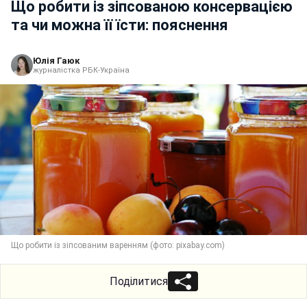
Що робити із зіпсованою консервацією
та чи можна її їсти: пояснення
Юлія Гаюк
журналістка РБК-Україна
Що робити із зіпсованим варенням (фото: pixabay.com)
Поділитися