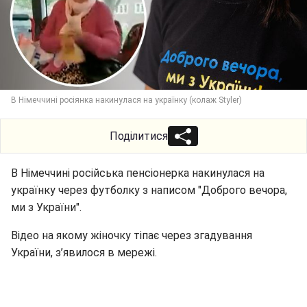
В Німеччині росіянка накинулася на українку (колаж Styler)
Поділитися
В Німеччині російська пенсіонерка накинулася на
українку через футболку з написом "Доброго вечора,
ми з України".
Відео на якому жіночку тіпає через згадування
України, з’явилося в мережі.