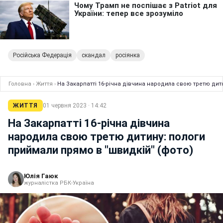
Російська Федерація
скандал
росіянка
Головна
›
Життя
›
На Закарпатті 16-річна дівчина народила свою третю дити
ЖИТТЯ
01 червня 2023 · 14:42
На Закарпатті 16-річна дівчина
народила свою третю дитину: пологи
приймали прямо в "швидкій" (фото)
Юлія Гаюк
журналістка РБК-Україна