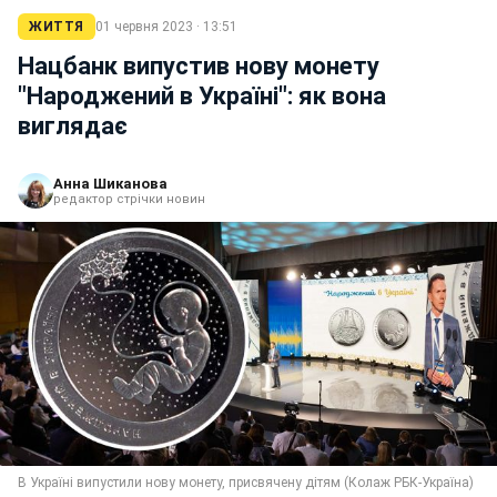
ЖИТТЯ
01 червня 2023 · 13:51
Нацбанк випустив нову монету
"Народжений в Україні": як вона
виглядає
Анна Шиканова
редактор стрічки новин
В Україні випустили нову монету, присвячену дітям (Колаж РБК-Україна)