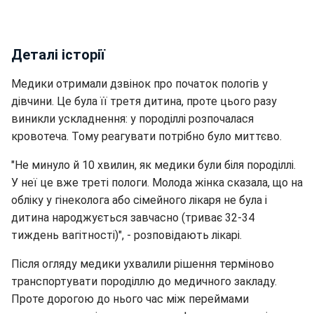
Деталі історії
Медики отримали дзвінок про початок пологів у
дівчини. Це була її третя дитина, проте цього разу
виникли ускладнення: у породіллі розпочалася
кровотеча. Тому реагувати потрібно було миттєво.
"Не минуло й 10 хвилин, як медики були біля породіллі.
У неї це вже треті пологи. Молода жінка сказала, що на
обліку у гінеколога або сімейного лікаря не була і
дитина народжується завчасно (триває 32-34
тиждень вагітності)", - розповідають лікарі.
Після огляду медики ухвалили рішення терміново
транспортувати породіллю до медичного закладу.
Проте дорогою до нього час між переймами