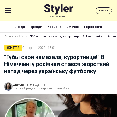
rbc.ua
Люди
Тренди
Корисне
Смачно
Гороскопи
Головна
›
Життя
›
"Губы свои намазала, курортница!" В Німеччині у росіянк
ЖИТТЯ
01 червня 2023 · 15:01
"Губы свои намазала, курортница!" В
Німеччині у росіянки стався жорсткий
напад через українську футболку
Світлана Мащенко
старший редактор стрічки новин Styler