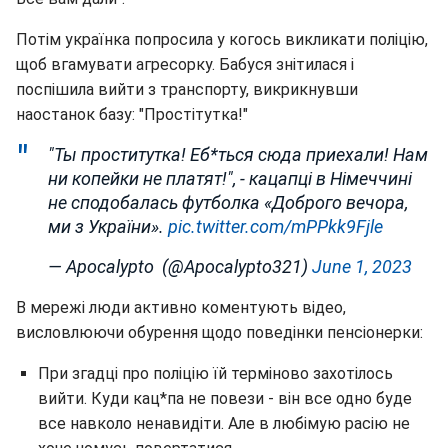
Потім українка попросила у когось викликати поліцію,
щоб вгамувати агресорку. Бабуся знітилася і
поспішила вийти з транспорту, викрикнувши
наостанок базу: "Простітутка!"
"Ты проститутка! Еб*ться сюда приехали! Нам
ни копейки не платят!", - кацапці в Німеччині
не сподобалась футболка «Доброго вечора,
ми з України».
pic.twitter.com/mPPkk9Fjle
— Apocalypto ‍ (@Apocalypto321)
June 1, 2023
В мережі люди активно коментують відео,
висловлюючи обурення щодо поведінки пенсіонерки:
При згадці про поліцію їй терміново захотілось
вийти. Куди кац*па не повези - він все одно буде
все навколо ненавидіти. Але в любімую расію не