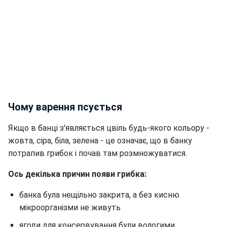
Чому варення псується
Якщо в банці з'являється цвіль будь-якого кольору -
жовта, сіра, біла, зелена - це означає, що в банку
потрапив грибок і почав там розмножуватися.
Ось декілька причин появи грибка:
банка була нещільно закрита, а без кисню
мікроорганізми не живуть
ягоди для консервування були вологими