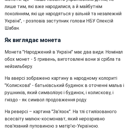
лише тим, які вже народилися, а й майбутнім
поколінням, які ще народяться у вільній та незалежній
Україні", - розповів заступник голови НБУ Олексій
Шабан.
Як виглядає монета
Монета "Народжений в Україні" має два види. Номінал
обох монет - 5 гривень, виготовлені вони зі срібла та
нейзильберу.
На аверсі зображено картину в народному колориті
"Колискова" - батьківський будинок в оточенні мальв і
рушників, який символізує і будинок, і колискову, і
гніздо - як символ продовження роду.
На реверсі – картина "Зв'язок". На тлі стилізованого
всесвіту малюк-космонавт, який нерозривно
пов'язаний пуповиною з матір'ю-Україною.