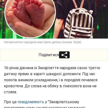
Неповнолітня народила вже третю дитину (колаж: Styler)
Поділитися
16-річна дівчина із Закарпаття народила свою третю
дитину прямо в кареті швидкої допомоги. Під час
пологів виникли ускладнення, і в породіллі почалася
кровотеча. До слова на обліку в гінеколога вона не
стояла.
Про це
повідомляють
у "Закарпатському
територіальному центрі екстреної медичної