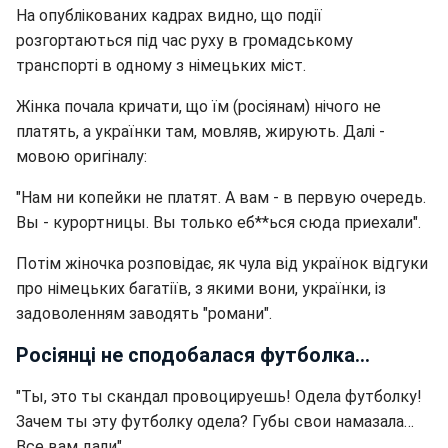
На опублікованих кадрах видно, що події
розгортаються під час руху в громадському
транспорті в одному з німецьких міст.
Жінка почала кричати, що їм (росіянам) нічого не
платять, а українки там, мовляв, жирують. Далі -
мовою оригіналу:
"Нам ни копейки не платят. А вам - в первую очередь.
Вы - курортницы. Вы только еб**ься сюда приехали".
Потім жіночка розповідає, як чула від українок відгуки
про німецьких багатіїв, з якими вони, українки, із
задоволенням заводять "романи".
Росіянці не сподобалася футболка...
"Ты, это ты скандал провоцируешь! Одела футболку!
Зачем ты эту футболку одела? Губы свои намазала…
Все вам дали".