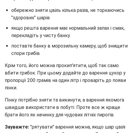
обережно зняти цвіль кілька разів, не торкаючись
"здорових" шарів
якщо решта варення має нормальний запах і смак,
перекладіть у чисту банку
поставте банку в морозильну камеру, щоб знищити
спори грибів
Крім того, його можна прокип'ятити, щоб так само
вбити грибок. При цьому додайте до варення цукор у
пропорції 200 грамів на один літр і проваріть до появи
пінки.
Пінку потрібно зняти та викинути, а варення якомога
швидше використати в побуті. Проте все ж краще
брати його як начинку для чудових літніх пирогів.
Зауважте:
"рятувати" варення можна, якщо шар цвілі