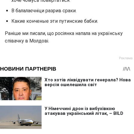
хоче чомусь повертатися.
В балалаєчніци разрив сраки.
Какие конченые эти путинские бабки.
Раніше ми писали, що росіянка напала на українську
співачку в Молдові.