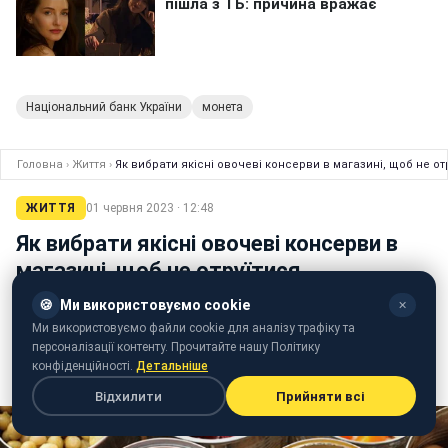
Національний банк України
монета
Головна
›
Життя
›
Як вибрати якісні овочеві консерви в магазині, щоб не от
ЖИТТЯ
01 червня 2023 · 12:48
Як вибрати якісні овочеві консерви в
магазині, щоб не отруїтися
🍪
Ми використовуємо cookie
✕
Наталя Коваль
Ми використовуємо файли cookie для аналізу трафіку та
редактор стрічки новин Styler
персоналізації контенту. Прочитайте нашу Політику
конфіденційності.
Детальніше
Галина Сеник
Експерт
дієтолог і нутриціолог
Відхилити
Прийняти всі