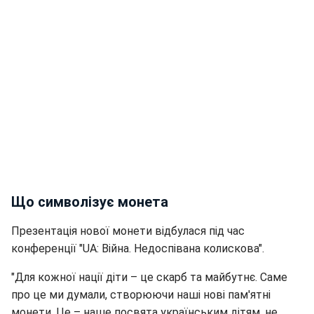
Що символізує монета
Презентація нової монети відбулася під час
конференції "UA: Війна. Недоспівана колискова".
"Для кожної нації діти – це скарб та майбутнє. Саме
про це ми думали, створюючи наші нові пам'ятні
монети. Це – наше посвята українським дітям, не