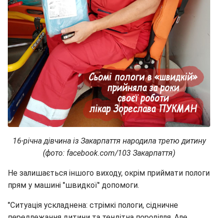
16-річна дівчина із Закарпаття народила третю дитину
(фото: facebook.com/103 Закарпаття)
Не залишається іншого виходу, окрім приймати пологи
прям у машині "швидкої" допомоги.
"Ситуація ускладнена: стрімкі пологи, сідничне
передлежання дитини та тендітна породілля. Але