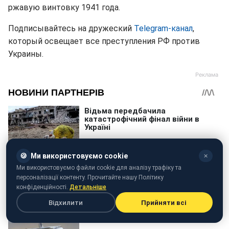
ржавую винтовку 1941 года.
Подписывайтесь на дружеский
Telegram-канал
,
который освещает все преступления РФ против
Украины.
🍪
Ми використовуємо cookie
✕
Ми використовуємо файли cookie для аналізу трафіку та
персоналізації контенту. Прочитайте нашу Політику
конфіденційності.
Детальніше
Відхилити
Прийняти всі