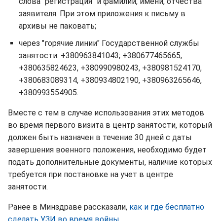
слова "регистрация" и фамилии, имени, отчества
заявителя. При этом приложения к письму в
архивы не паковать;
через "горячие линии" Государственной службы
занятости: +380963841043; +380677465665,
+380635824623, +380990980243, +380981524170,
+380683089314, +380934802190, +380963265646,
+380993554905.
Вместе с тем в случае использования этих методов
во время первого визита в центр занятости, который
должен быть назначен в течение 30 дней с даты
завершения военного положения, необходимо будет
подать дополнительные документы, наличие которых
требуется при постановке на учет в центре
занятости.
Ранее в Минздраве рассказали,
как и где бесплатно
сделать УЗИ во время войны.