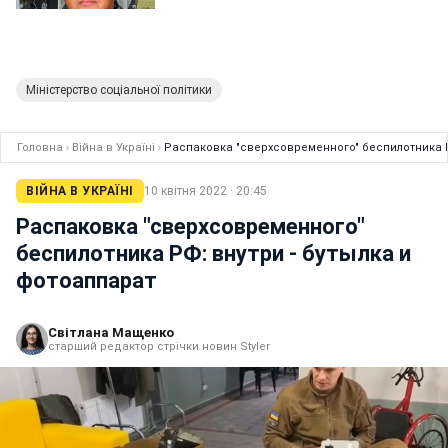
Міністерство соціальної політики
Головна
›
Війна в Україні
›
Распаковка "сверхсовременного" беспилотника Р
ВІЙНА В УКРАЇНІ
10 квітня 2022 · 20:45
Распаковка "сверхсовременного"
беспилотника РФ: внутри - бутылка и
фотоаппарат
Світлана Мащенко
старший редактор стрічки новин Styler