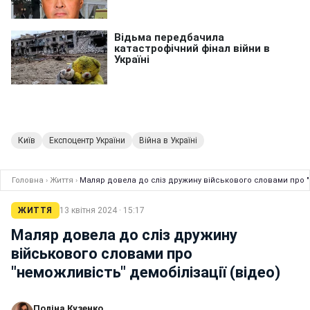
Київ
Експоцентр України
Війна в Україні
Головна
›
Життя
›
Маляр довела до сліз дружину військового словами про "н
ЖИТТЯ
13 квітня 2024 · 15:17
Маляр довела до сліз дружину
військового словами про
"неможливість" демобілізації (відео)
Поліна Кузенко