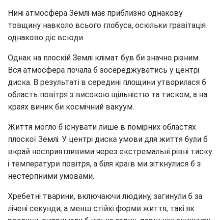
Нині атмосфера Землі має приблизно однакову
товщину навколо всього глобуса, оскільки гравітація
однаково діє всюди.
Однак на плоскій Землі клімат був би значно різним.
Вся атмосфера почала б зосереджуватись у центрі
диска. В результаті в середині площини утворилася б
область повітря з високою щільністю та тиском, а на
краях виник би космічний вакуум.
Життя могло б існувати лише в помірних областях
плоскої Землі. У центрі диска умови для життя були б
вкрай несприятливими через екстремальні рівні тиску
і температури повітря, а біля країв ми зіткнулися б з
нестерпними умовами.
Хребетні тварини, включаючи людину, загинули б за
лічені секунди, а менш стійкі форми життя, такі як