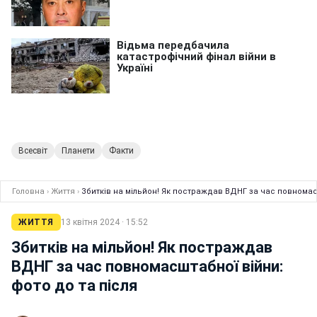
Всесвіт
Планети
Факти
Головна
›
Життя
›
Збитків на мільйон! Як постраждав ВДНГ за час повномасш
ЖИТТЯ
13 квітня 2024 · 15:52
Збитків на мільйон! Як постраждав
ВДНГ за час повномасштабної війни:
фото до та після