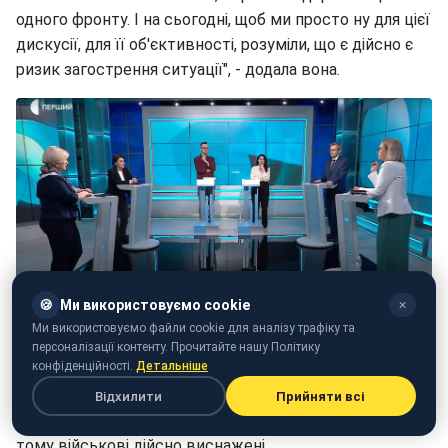
одного фронту. І на сьогодні, щоб ми просто ну для цієї
дискусії, для її об'єктивності, розуміли, що є дійсно є
ризик загострення ситуації", - додала вона.
🍪
Ми використовуємо cookie
✕
Маляр довела до сліз дружину військового (скріншот)
Ми використовуємо файли cookie для аналізу трафіку та
персоналізації контенту. Прочитайте нашу Політику
конфіденційності.
Детальніше
Тому, за словами Маляр, було б "дуже дивно", якщо б в
Україні ухвалили демобілізацію. Втім, вона визнала, що
Відхилити
Прийняти всі
вже понад два роки не було ротації бійців з "нуля", а
тому військові дійсно виснажені.