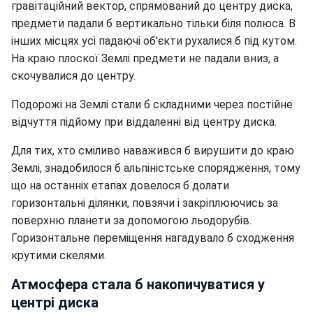
гравітаційний вектор, спрямований до центру диска,
предмети падали б вертикально тільки біля полюса. В
інших місцях усі падаючі об'єкти рухалися б під кутом.
На краю плоскої Землі предмети не падали вниз, а
скочувалися до центру.
Подорожі на Землі стали б складними через постійне
відчуття підйому при віддаленні від центру диска.
Для тих, хто сміливо наважився б вирушити до краю
Землі, знадобилося б альпіністське спорядження, тому
що на останніх етапах довелося б долати
горизонтальні ділянки, повзячи і закріплюючись за
поверхню планети за допомогою льодорубів.
Горизонтальне переміщення нагадувало б сходження
крутими скелями.
Атмосфера стала б накопичуватися у
центрі диска