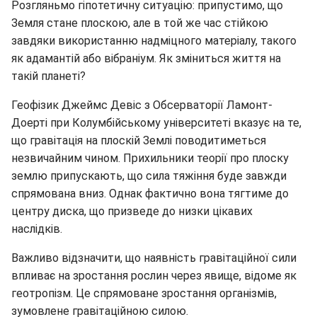
Розгляньмо гіпотетичну ситуацію: припустимо, що
Земля стане плоскою, але в той же час стійкою
завдяки використанню надміцного матеріалу, такого
як адамантій або вібраніум. Як зміниться життя на
такій планеті?
Геофізик Джеймс Девіс з Обсерваторії Ламонт-
Доерті при Колумбійському університеті вказує на те,
що гравітація на плоскій Землі поводитиметься
незвичайним чином. Прихильники теорії про плоску
землю припускають, що сила тяжіння буде завжди
спрямована вниз. Однак фактично вона тягтиме до
центру диска, що призведе до низки цікавих
наслідків.
Важливо відзначити, що наявність гравітаційної сили
впливає на зростання рослин через явище, відоме як
геотропізм. Це спрямоване зростання організмів,
зумовлене гравітаційною силою.