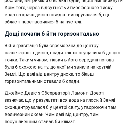
рослини, витримали б кілька годин, перш ніж зникнути.
Крім того, через відсутність атмосферного тиску
вода на краях диска швидко випарувалася б, і ці
області перетворилися б на пустелі.
Дощі почали б йти горизонтально
Якби гравітація була спрямована до центру
планетарного диска, опади також згущалися б до цієї
точки. Таким чином, тільки в його середині погода
була б схожою на ту, до якої ми звикли на круглій
Землі. Що далі від центру диска, то більш
горизонтальними ставали б опади.
Джеймс Девіс з Обсерваторії Ламонт-Доерті
зазначає, що у результаті вся вода на плоскій Землі
сконцентрувалася б у центрі світу, утворюючи там
величезний океан. Чим далі від центру, тим
посушливішим ставав би клімат.