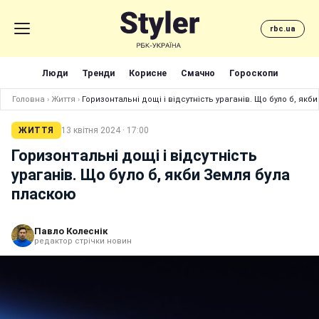
rbc.ua
Люди
Тренди
Корисне
Смачно
Гороскопи
Головна
›
Життя
›
Горизонтальні дощі і відсутність ураганів. Що було б, як
ЖИТТЯ
13 квітня 2024 · 17:00
Горизонтальні дощі і відсутність
ураганів. Що було б, якби Земля була
пласкою
Павло Колеснік
редактор стрічки новин