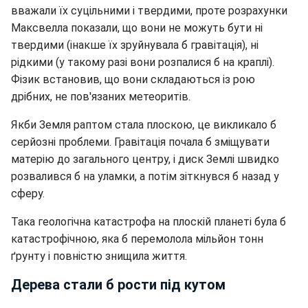
вважали їх суцільними і твердими, проте розрахунки
Максвелла показали, що вони не можуть бути ні
твердими (інакше їх зруйнувала б гравітація), ні
рідкими (у такому разі вони розпалися б на краплі).
Фізик встановив, що вони складаються із рою
дрібних, не пов'язаних метеоритів.
Якби Земля раптом стала плоскою, це викликало б
серйозні проблеми. Гравітація почала б зміщувати
матерію до загального центру, і диск Землі швидко
розвалився б на уламки, а потім зіткнувся б назад у
сферу.
Така геологічна катастрофа на плоскій планеті була б
катастрофічною, яка б перемолола мільйон тонн
ґрунту і повністю знищила життя.
Дерева стали б рости під кутом