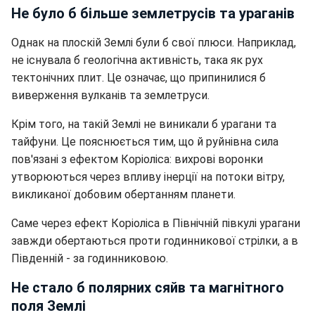
Не було б більше землетрусів та ураганів
Однак на плоскій Землі були б свої плюси. Наприклад,
не існувала б геологічна активність, така як рух
тектонічних плит. Це означає, що припинилися б
виверження вулканів та землетруси.
Крім того, на такій Землі не виникали б урагани та
тайфуни. Це пояснюється тим, що й руйнівна сила
пов'язані з ефектом Коріоліса: вихрові воронки
утворюються через впливу інерції на потоки вітру,
викликаної добовим обертанням планети.
Саме через ефект Коріоліса в Північній півкулі урагани
завжди обертаються проти годинникової стрілки, а в
Південній - за годинниковою.
Не стало б полярних сяйв та магнітного
поля Землі