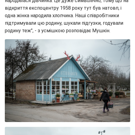
народилася дівчинка. Це дуже символічно, тому що на
відкриття експоцентру 1958 року тут був натовп, і
одна жінка народила хлопчика. Наші співробітники
підтримували цю родину, шукали підгузки, годували
родину теж", - з усмішкою розповідає Мушкін.