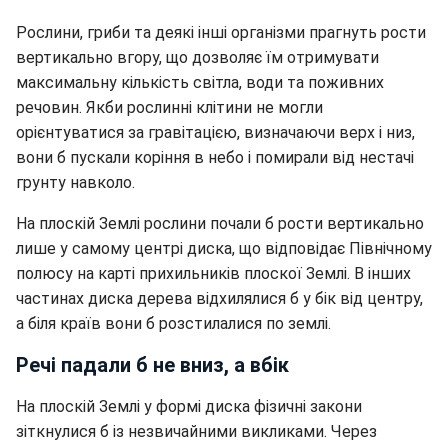
Рослини, гриби та деякі інші організми прагнуть рости
вертикально вгору, що дозволяє їм отримувати
максимальну кількість світла, води та поживних
речовин. Якби рослинні клітини не могли
орієнтуватися за гравітацією, визначаючи верх і низ,
вони б пускали коріння в небо і помирали від нестачі
грунту навколо.
На плоскій Землі рослини почали б рости вертикально
лише у самому центрі диска, що відповідає Північному
полюсу на карті прихильників плоскої Землі. В інших
частинах диска дерева відхилялися б у бік від центру,
а біля країв вони б розстилалися по землі.
Речі падали б не вниз, а вбік
На плоскій Землі у формі диска фізичні закони
зіткнулися б із незвичайними викликами. Через