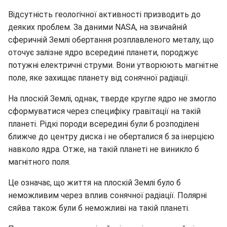
Відсутність геологічної активності призводить до
деяких проблем. За даними NASA, на звичайній
сферичній Землі обертання розплавленого металу, що
оточує залізне ядро всередині планети, породжує
потужні електричні струми. Вони утворюють магнітне
поле, яке захищає планету від сонячної радіації.
На плоскій Землі, однак, тверде кругле ядро не змогло
сформуватися через специфіку гравітації на такій
планеті. Рідкі породи всередині були б розподілені
ближче до центру диска і не оберталися б за інерцією
навколо ядра. Отже, на такій планеті не виникло б
магнітного поля.
Це означає, що життя на плоскій Землі було б
неможливим через вплив сонячної радіації. Полярні
сяйва також були б неможливі на такій планеті.