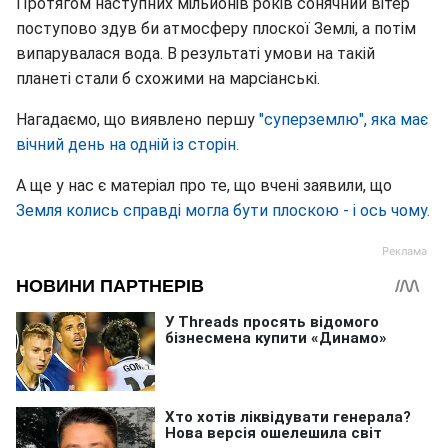
Протягом наступних мільйонів років сонячний вітер
поступово здув би атмосферу плоскої Землі, а потім
випарувалася вода. В результаті умови на такій
планеті стали б схожими на марсіанські.
Нагадаємо, що виявлено першу
"суперземлю", яка має
вічний день на одній із сторін.
А ще у нас є матеріал про те, що вчені заявили, що
Земля колись справді могла бути плоскою - і ось чому.