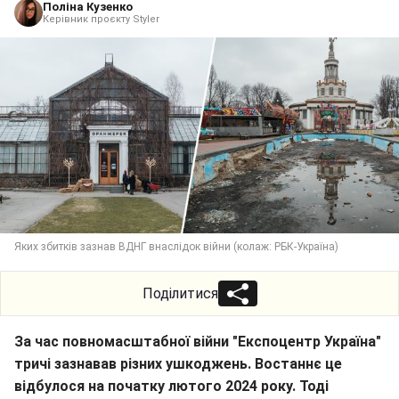
Поліна Кузенко
Керівник проєкту Styler
Яких збитків зазнав ВДНГ внаслідок війни (колаж: РБК-Україна)
Поділитися
За час повномасштабної війни "Експоцентр Україна"
тричі зазнавав різних ушкоджень. Востаннє це
відбулося на початку лютого 2024 року. Тоді