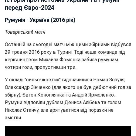
перед Євро-2024
Румунія - Україна (2016 рік)
Товариський матч
Останній на сьогодні матч між цими збірними відбувся
29 травня 2016 року в Турині. Тоді наша команда під
керівництвом Михайла Фоменка забила румунам
чотири голи, пропустивши три.
У складі "синьо-жовтих" відзначилися Роман Зозуля,
Олександр Зінченко (для якого це був дебютний гол за
збірну), Євген Коноплянка та Андрій Ярмоленко.
Румуни відповіли дублем Дениса Алібека та голом
Ніколає Станчу, але врятуватися від поразки не
змогли.