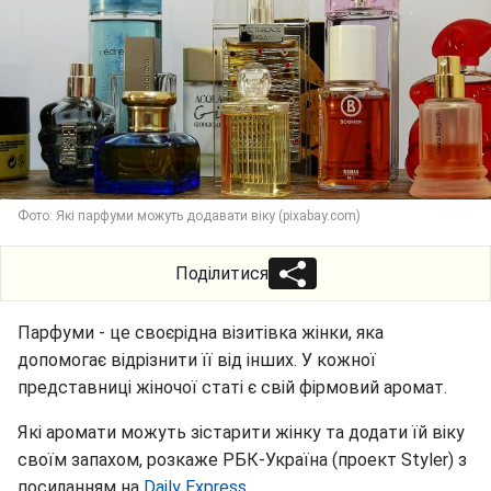
Фото: Які парфуми можуть додавати віку (pixabay.com)
Поділитися
Парфуми - це своєрідна візитівка жінки, яка
допомогає відрізнити її від інших. У кожної
представниці жіночої статі є свій фірмовий аромат.
Які аромати можуть зістарити жінку та додати їй віку
своїм запахом, розкаже РБК-Україна (проект Styler) з
посиланням на
Daily Express.