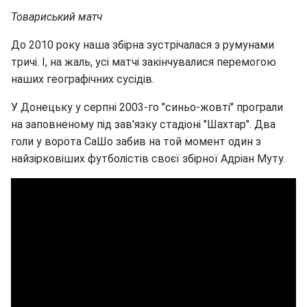
Товариський матч
До 2010 року наша збірна зустрічалася з румунами
тричі. І, на жаль, усі матчі закінчувалися перемогою
наших географічних сусідів.
У Донецьку у серпні 2003-го "синьо-жовті" програли
на заповненому під зав'язку стадіоні "Шахтар". Два
голи у ворота СаШо забив на той момент один з
найзірковіших футболістів своєї збірної Адріан Муту.