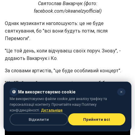
Святослав Вакарчук (фото:
facebook.com/okeanelzyofficial)
Однак музиканти наголошують: це не буде
святкування, бо "всі вони будуть потім, після
Перемоги".
"Це той день, коли відчуваєш своїх поруч. Знову", -
додають Вакарчук і Ко.
За словами артистів, "це буде особливий концерт".
"Це "Той день", коли ми зустрінемося, щоб бути разом.
Щоб пригадати найдорожче і загадати найважливіше.
🍪
Ми використовуємо cookie
✕
Щоб дякувати і допомагати тим, завдяки кому ми є
Ми використовуємо файли cookie для аналізу трафіку та
персоналізації контенту. Прочитайте нашу Політику
зараз і матимемо завтра. Щоб жити, діяти й
конфіденційності.
Детальніше
наближати наш спільний саме той День разом", -
Відхилити
Прийняти всі
кажуть в ОЕ.