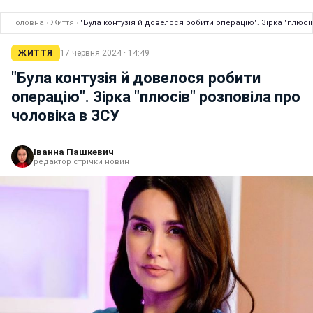
Головна
›
Життя
›
"Була контузія й довелося робити операцію". Зірка "плюсі
ЖИТТЯ
17 червня 2024 · 14:49
"Була контузія й довелося робити
операцію". Зірка "плюсів" розповіла про
чоловіка в ЗСУ
Іванна Пашкевич
редактор стрічки новин