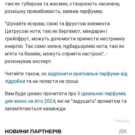
такі як тубероза та жасмин, створюють насичену,
розкішну привабливість, заявив парфумер.
"Шукайте яскраві, свіжі та фруктові елементи.
Цитрусові ноти, такі як бергамот, мандарин і
грейпфрут, можуть допомогти принести нестримну
енергію. Так само зелені, підбадьорливі ноти, такі як
м’ята та базилік, можуть сприяти настрою", -
резюмував експерт.
Читайте також,
як відрізнити оригінальні парфуми від
підробки
та не попасти на гроші.
Вам буде цікаво прочитати про
5 ідеальних парфумів
для жінок на літо 2024
, які не "задушать" ароматом та
запам'ятаються назавжди.