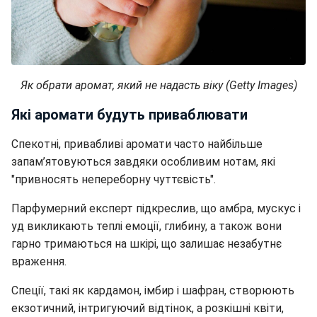
Як обрати аромат, який не надасть віку (Getty Images)
Які аромати будуть приваблювати
Спекотні, привабливі аромати часто найбільше
запам’ятовуються завдяки особливим нотам, які
"привносять непереборну чуттєвість".
Парфумерний експерт підкреслив, що амбра, мускус і
уд викликають теплі емоції, глибину, а також вони
гарно тримаються на шкірі, що залишає незабутнє
враження.
Спеції, такі як кардамон, імбир і шафран, створюють
екзотичний, інтригуючий відтінок, а розкішні квіти,