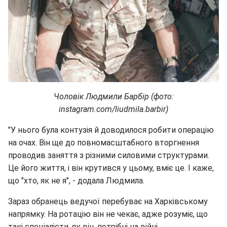
Чоловік Людмили Барбір (фото:
instagram.com/liudmila.barbir)
"У нього була контузія й доводилося робити операцію
на очах. Він ще до повномасштабного вторгнення
проводив заняття з різними силовими структурами.
Це його життя, і він крутився у цьому, вміє це. І каже,
що "хто, як не я", - додала Людмила.
Зараз обранець ведучої перебуває на Харківському
напрямку. На ротацію він не чекає, адже розуміє, що
такі спеціалісти, як він, потрібні на війні.