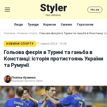
rbc.ua
Люди
Тренди
Корисне
Смачно
Гороскопи
Головна
›
Новини спорту
›
Гольова феєрія в Турині та ганьба в Констанці: іс
НОВИНИ СПОРТУ
17 червня 2024 · 15:08
Гольова феєрія в Турині та ганьба в
Констанці: історія протистоянь України
та Румунії
Поліна Кузенко
Керівник проєкту Styler