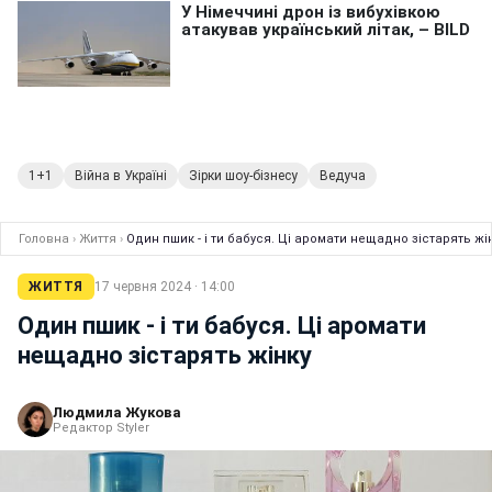
1+1
Війна в Україні
Зірки шоу-бізнесу
Ведуча
Головна
›
Життя
›
Один пшик - і ти бабуся. Ці аромати нещадно зістарять жі
ЖИТТЯ
17 червня 2024 · 14:00
Один пшик - і ти бабуся. Ці аромати
нещадно зістарять жінку
Людмила Жукова
Редактор Styler