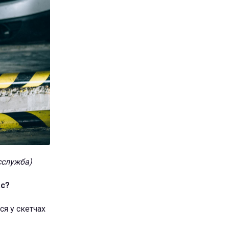
есслужба)
ас?
ся у скетчах