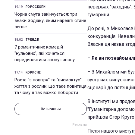
перервах "заходив". 
19:19
ГОРОСКОПИ
Чорна смуга закінчується: три
гуморини.
знаки Зодіаку, яким нарешті стане
легше
До речі, в Миколаєв
конкуренція. Невели
18:02
ТРЕНДИ
Власне ця назва зго
7 романтичних комедій
"нульових", які хочеться
– Як ви познайомил
передивлятися знову і знову
– З Михайлом ми бул
17:14
КОРИСНЕ
зустрічах випускникі
Росте "з повітря" та "висмоктує"
життя з рослин: що таке повитиця
сценарії до потенцій
та чому її так важко побороти
В інституті ми продо
"Гуманітарна допомог
Всі новини
прийшов Єгор Крутого
Після нашого виступу