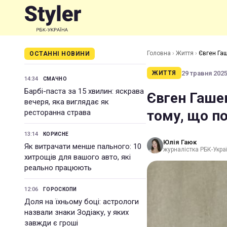
Головна
›
Життя
›
Євген Гаш
ОСТАННІ НОВИНИ
29 травня 2025 
ЖИТТЯ
14:34
СМАЧНО
Барбі-паста за 15 хвилин: яскрава
Євген Гашен
вечеря, яка виглядає як
тому, що по
ресторанна страва
13:14
КОРИСНЕ
Юлія Гаюк
Як витрачати менше пального: 10
журналістка РБК-Укра
хитрощів для вашого авто, які
реально працюють
12:06
ГОРОСКОПИ
Доля на їхньому боці: астрологи
назвали знаки Зодіаку, у яких
завжди є гроші