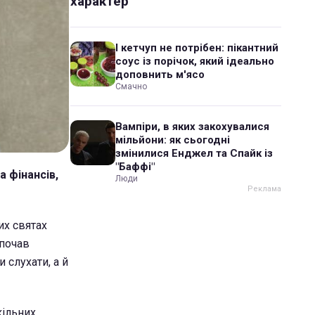
характер
І кетчуп не потрібен: пікантний
соус із порічок, який ідеально
доповнить м'ясо
Смачно
Вампіри, в яких закохувалися
мільйони: як сьогодні
змінилися Енджел та Спайк із
"Баффі"
а фінансів,
Люди
их святах
 почав
 слухати, а й
кільних