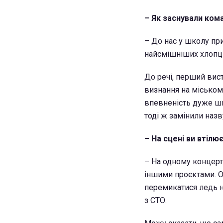
– Як заснували ком
– До нас у школу пр
найсмішніших хлопців
До речі, перший вист
визнання на міському
впевненість дуже шв
тоді ж замінили назв
– На сцені ви втілю
– На одному концерті
іншими проєктами. Ос
перемикатися ледь не
з СТО.