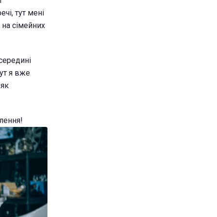
і
чі, тут мені
в на сімейних
всередині
тут я вже
 як
лення!