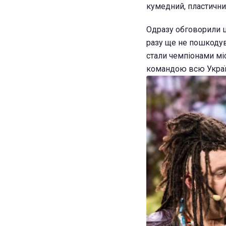
кумедний, пластичний
Одразу обговорили ц
разу ще не пошкодув
стали чемпіонами міс
командою всю Украї