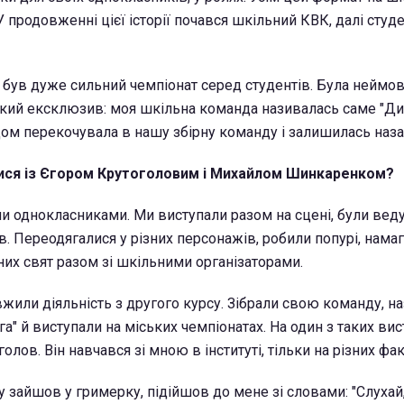
У продовженні цієї історії почався шкільний КВК, далі студ
і був дуже сильний чемпіонат серед студентів. Була неймо
кий ексклюзив: моя шкільна команда називалась саме "Ди
дом перекочувала в нашу збірну команду і залишилась наз
ися із Єгором Крутоголовим і Михайлом Шинкаренком?
и однокласниками. Ми виступали разом на сцені, були вед
в. Переодягалися у різних персонажів, робили попурі, нама
них свят разом зі шкільними організаторами.
вжили діяльність з другого курсу. Зібрали свою команду, на
а" й виступали на міських чемпіонатах. На один з таких вис
лов. Він навчався зі мною в інституті, тільки на різних фак
 зайшов у гримерку, підійшов до мене зі словами: "Слухай,