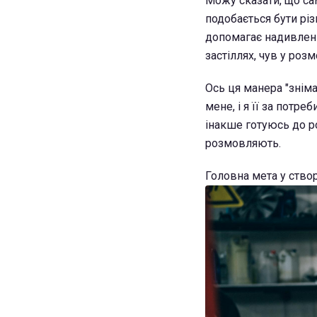
Можу сказати, що са
подобається бути різ
допомагає надивленіс
застіллях, чув у роз
Ось ця манера "зніма
мене, і я її за потре
інакше готуюсь до ро
розмовляють.
Головна мета у ство