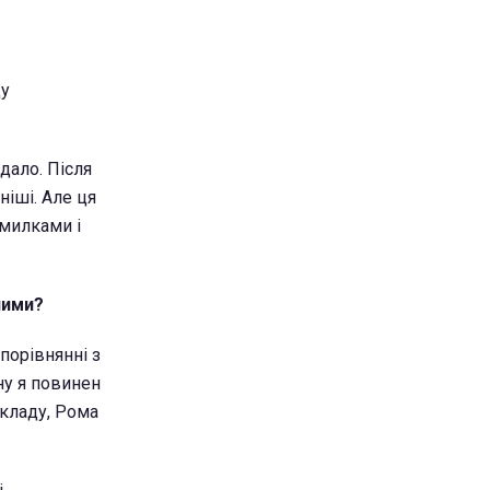
ду
дало. Після
ніші. Але ця
милками і
ними?
порівнянні з
ну я повинен
икладу, Рома