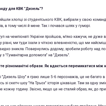
анду для КВК "Дизель"?
ийшли хлопці зі студентського КВК, вибрали у свою коман
, в тому числі й мене. Так і почався шлях у гуморі.
уп на чемпіонаті України пройшов, м'яко кажучи, не дуже в
 рівні, ми туди їхали з чіткою впевненістю, що ми найсміш
идко зникла. Повернулись додому, зробили роботу над по
у з "Гуманітарна допомога" на "Дизель".
єте різноманітні образи. Як вдається перемикатися між 
 "Дизель Шоу" я граю лише 5-6 персонажів, це не багато в 
ь зі скетч-шоу "На Трьох" історія цікавіше. Там за одну змі
 кожну годину. Звісно, якщо це не сталий образ, як, до пр