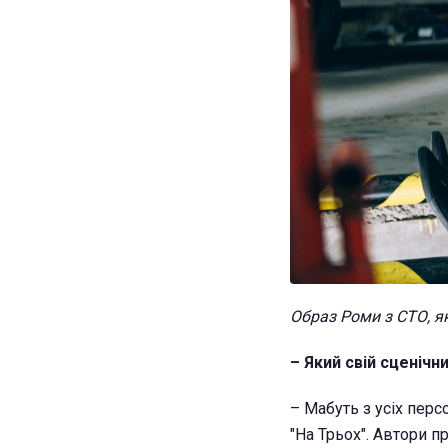
Образ Роми з СТО, як
– Який свій сценіч
– Мабуть з усіх перс
"На Трьох". Автори п