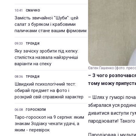
10:41
СМАЧНО
Замість звичайної "Шуби": цей
салат з буряком і крабовими
паличками стане вашим фірмовим
09:33
ТРЕНДИ
Яку зачіску зробити під кепку:
стилістка назвала найзручніші
варіанти на спеку
Євген Гашенко (фото: прес
– З чого розпочався
08:36
ТРЕНДИ
тому можу припуст
Швидкий психологічний тест:
обирай предмет на фото і
розкрий свій справжній характер
– Шлях у гуморі поча
збиралася уся родин
06:08
ГОРОСКОПИ
дивитися виступи гум
Таро-гороскоп на 9 серпня: яким
пародіювати! Такого 
знакам Зодіаку чекати удачі, а
яким - перевірок
Пародіював і мульти