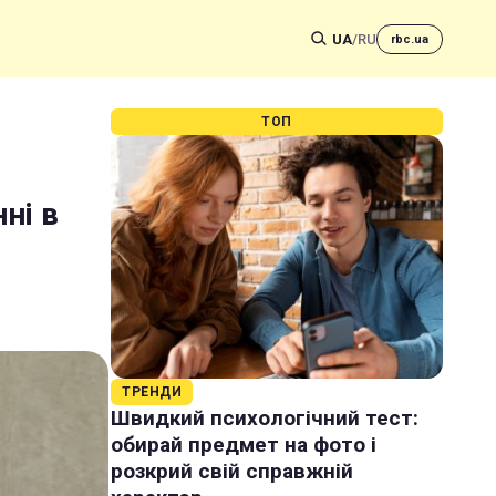
UA
/
RU
rbc.ua
ТОП
ні в
ТРЕНДИ
Швидкий психологічний тест:
обирай предмет на фото і
розкрий свій справжній