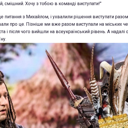
, смішний. Хочу з тобою в команді виступати!"
е питання з Михайлом, і ухвалили рішення виступати разо
али про це. Пізніше ми вже разом виступали на міських че
та і після чого вийшли на всеукраїнський рівень. А надалі 
ну.