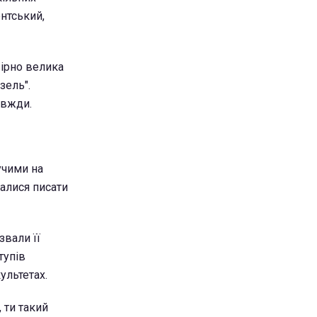
ентський,
вірно велика
зель".
авжди.
учими на
галися писати
звали її
тупів
ультетах.
 ти такий