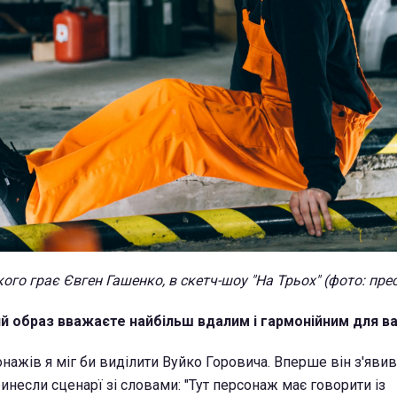
ого грає Євген Гашенко, в скетч-шоу "На Трьох" (фото: пр
ний образ вважаєте найбільш вдалим і гармонійним для в
онажів я міг би виділити Вуйко Горовича. Вперше він з'явив
ринесли сценарї зі словами: "Тут персонаж має говорити із