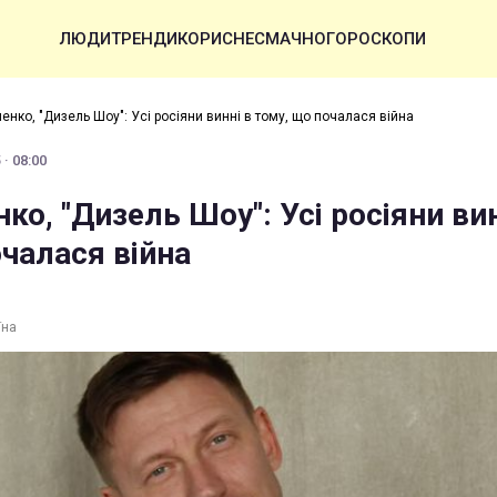
ЛЮДИ
ТРЕНДИ
КОРИСНЕ
СМАЧНО
ГОРОСКОПИ
енко, "Дизель Шоу": Усі росіяни винні в тому, що почалася війна
· 08:00
ко, "Дизель Шоу": Усі росіяни вин
чалася війна
їна