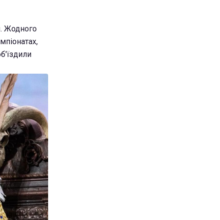
м. Жодного
мпіонатах,
об'їздили