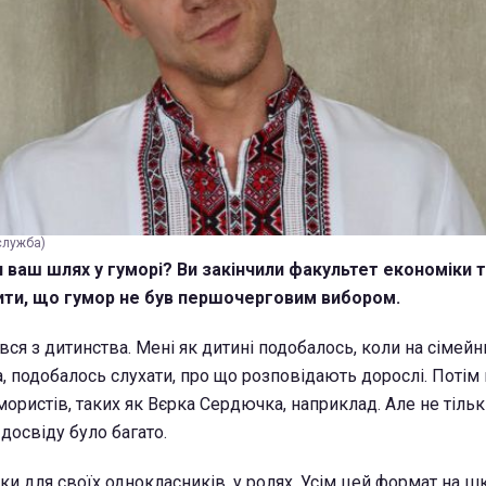
служба)
 ваш шлях у гуморі? Ви закінчили факультет економіки т
ити, що гумор не був першочерговим вибором.
вся з дитинства. Мені як дитині подобалось, коли на сімейн
а, подобалось слухати, про що розповідають дорослі. Потім
ористів, таких як Вєрка Сердючка, наприклад. Але не тільки
досвіду було багато.
ки для своїх однокласників, у ролях. Усім цей формат на ш