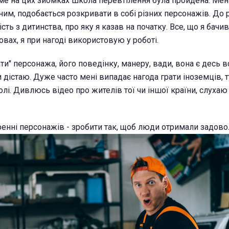
ме на цих зйомках школа перевтілення була пройдена. Мен
ним, подобається розкривати в собі різних персонажів. До ре
ть з дитинства, про яку я казав на початку. Все, що я бачи
мовах, я при нагоді використовую у роботі.
ти" персонажа, його поведінку, манеру, вади, вона є десь 
би дістаю. Дуже часто мені випадає нагода грати іноземців, 
лі. Дивлюсь відео про жителів тої чи іншої країни, слухаю
ренні персонажів - зробити так, щоб люди отримали задово