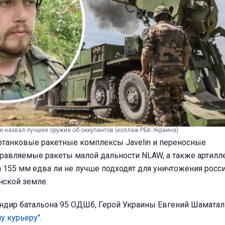
 назвал лучшее оружие об оккупантов (коллаж РБК-Украина)
танковые ракетные комплексы Javelin и переносные
равляемые ракеты малой дальности NLAW, а также артилл
а 155 мм едва ли не лучше подходят для уничтожения росс
нской земле.
андир батальона 95 ОДШб, Герой Украины Евгений Шамата
у курьеру"
.