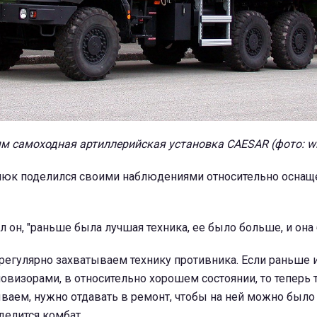
м самоходная артиллерийская установка CAESAR (фото: wik
люк поделился своими наблюдениями относительно оснащ
л он, "раньше была лучшая техника, ее было больше, и она
регулярно захватываем технику противника. Если раньше и
визорами, в относительно хорошем состоянии, то теперь т
ваем, нужно отдавать в ремонт, чтобы на ней можно было
делится комбат.