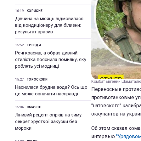
16:19
КОРИСНЕ
Дівчина на місяць відмовилася
від кондиціонеру для білизни:
результат вразив
15:52
ТРЕНДИ
Речі красиві, а образ дивний:
стилістка пояснила помилку, яку
роблять усі модниці
15:27
ГОРОСКОПИ
Комбат Евгений Шаматалюк
Наснилася брудна вода? Ось що
Переносные противо
це може означати насправді
противотанковые уп
"натовского" калибр
15:04
СМАЧНО
оккупантов на украи
Лінивий рецепт огірків на зиму:
секрет хрусткої закуски без
мороки
Об этом сказал ком
интервью
"Урядовом