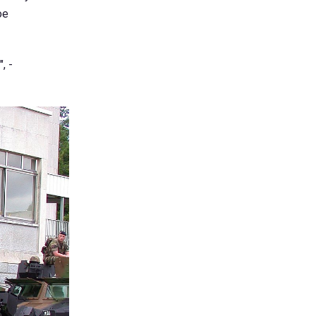
ое
, -