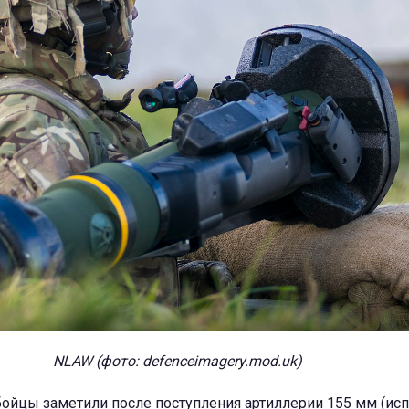
NLAW
(фото: defenceimagery.mod.uk)
бойцы заметили после поступления артиллерии 155 мм (исп