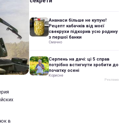
секрети
Ананаси більше не купую!
Рецепт кабачків від моєї
свекрухи підкорив усю родину
з першої банки
Смачно
Серпень на дачі: ці 5 справ
потрібно встигнути зробити до
початку осені
Корисне
ерия
ийских
люк в