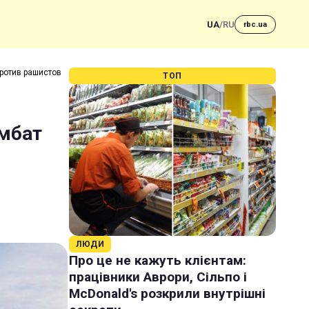
UA
/
RU
rbc.ua
ротив рашистов
ТОП
омбат
ЛЮДИ
Про це не кажуть клієнтам:
працівники Аврори, Сільпо і
McDonald's розкрили внутрішні