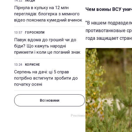
14:22
ЛЮДИ
Пірнула в кульку на 12 млн
Чем
воины ВСУ
уни
переглядів: блогерка з мемного
відео пояснила кумедний вчинок
"В нашем подраздел
противотанковые сре
13:57
ГОРОСКОПИ
года защищает стра
Павук вдома до грошей чи до
біди? Що кажуть народні
прикмети і коли це поганий знак
13:24
КОРИСНЕ
Серпень на дачі: ці 5 справ
потрібно встигнути зробити до
початку осені
Всі новини