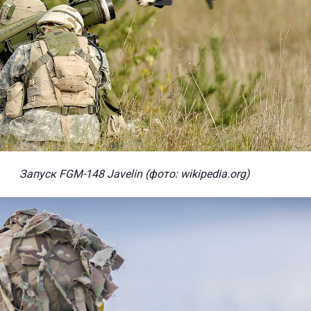
Запуск FGM-148 Javelin (фото: wikipedia.org)