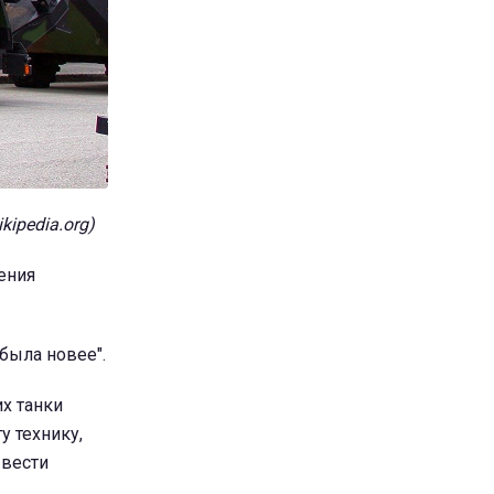
ipedia.org)
ения
 была новее".
х танки
у технику,
 вести