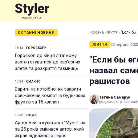
Головна
›
Життя
›
"Если бы
ОСТАННІ НОВИНИ
02 червня 2022
ЖИТТЯ
18:13
ГОРОСКОПИ
Гороскоп до кінця літа: кому
"Если бы е
варто готуватися до кар'єрних
назвал сам
злетів та розкриття таємниць
рашистов
17:34
СМАЧНО
Варити не потрібно: як закрити
освіжаючий компот із будь-яких
Тетяна Самарук
фруктів за 15 хвилин
редактор стрічки нов
16:48
ЛЮДИ
Артед Бей із культової "Мумії": як
за 25 років змінився актор, який
зіграв відважного героя