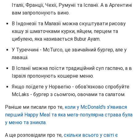
Італії, Франції, Чехії, Румунії та Іспанії. А в Аргентині
вам запропонують вино.
В Індонезії та Малазії можна скуштувати рисову
кашу зі шматочками курки, яйцем, перцем та
цибулею, яка називається Bubur Ayam.
У Туреччині - McTurco, це звичайний бургер, але у
лаваші.
В Іспанії можна поїсти традиційний суп гаспачо, а в
Ізраїлі пропонують кошерне меню.
Якщо поїдете у Норвегію - обов'язково спробуйте
McLaks - бургер з сьомгою, овочами та салатом.
Раніше ми писали про те,
коли у McDonald's з'явився
перший Happy Meal та яка мега-популярна страва була
у меню та зникла.
А ще розповідали про те,
скільки всього у світі є