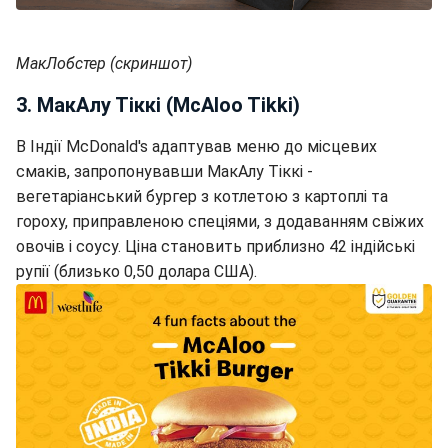
МакЛобстер (скриншот)
3. МакАлу Тіккі (McAloo Tikki)
В Індії McDonald's адаптував меню до місцевих
смаків, запропонувавши МакАлу Тіккі -
вегетаріанський бургер з котлетою з картоплі та
гороху, приправленою спеціями, з додаванням свіжих
овочів і соусу. Ціна становить приблизно 42 індійські
рупії (близько 0,50 долара США).