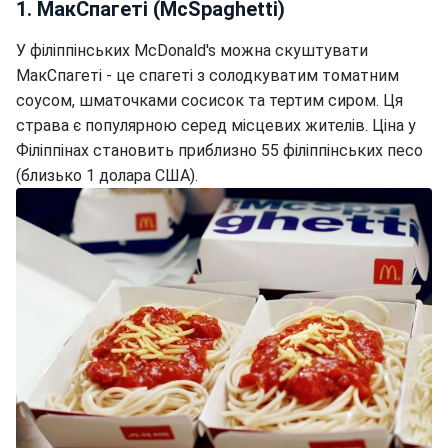
1. МакСпагеті (McSpaghetti)
У філіппінських McDonald's можна скуштувати
МакСпагеті - це спагеті з солодкуватим томатним
соусом, шматочками сосисок та тертим сиром. Ця
страва є популярною серед місцевих жителів. Ціна у
Філіппінах становить приблизно 55 філіппінських песо
(близько 1 долара США).