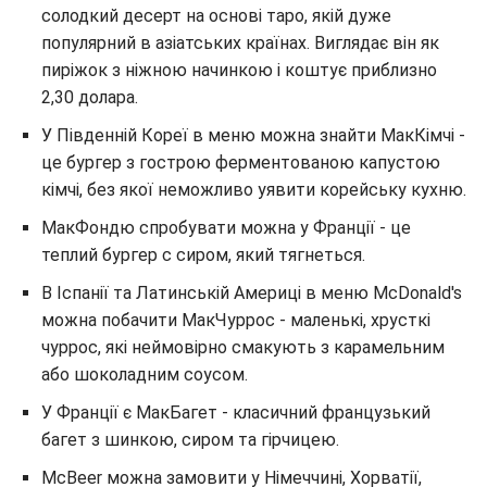
солодкий десерт на основі таро, якій дуже
популярний в азіатських країнах. Виглядає він як
пиріжок з ніжною начинкою і коштує приблизно
2,30 долара.
У Південній Кореї в меню можна знайти МакКімчі -
це бургер з гострою ферментованою капустою
кімчі, без якої неможливо уявити корейську кухню.
МакФондю спробувати можна у Франції - це
теплий бургер с сиром, який тягнеться.
В Іспанії та Латинській Америці в меню McDonald's
можна побачити МакЧуррос - маленькі, хрусткі
чуррос, які неймовірно смакують з карамельним
або шоколадним соусом.
У Франції є МакБагет - класичний французький
багет з шинкою, сиром та гірчицею.
McBeer можна замовити у Німеччині, Хорватії,