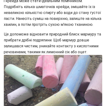
і крейда може стати ідеальним помічником.
Подрібніть кілька шматочків крейди, змішайте їх із
невеликою кількістю спирту або води до стану густої
пасти. Нанесіть суміш на поверхню, залиште на кілька
хвилин, а потім протріть сухою м'якою тканиною.
Це допоможе відновити природний блиск мармуру та
прибрати дрібні подряпини. Щоб мармур довше
залишався чистим, уникайте контакту з кислотними
речовинами, такими як лимонний сік або оцет.