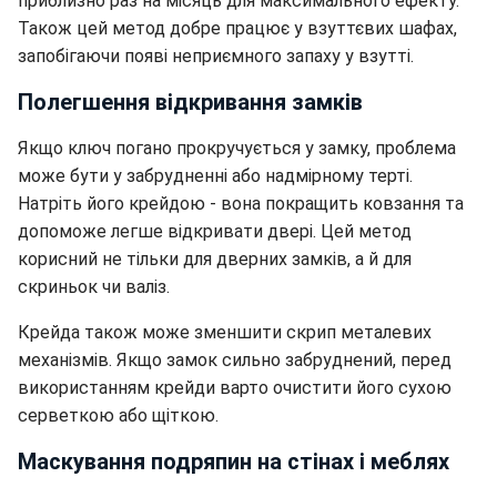
приблизно раз на місяць для максимального ефекту.
Також цей метод добре працює у взуттєвих шафах,
запобігаючи появі неприємного запаху у взутті.
Полегшення відкривання замків
Якщо ключ погано прокручується у замку, проблема
може бути у забрудненні або надмірному терті.
Натріть його крейдою - вона покращить ковзання та
допоможе легше відкривати двері. Цей метод
корисний не тільки для дверних замків, а й для
скриньок чи валіз.
Крейда також може зменшити скрип металевих
механізмів. Якщо замок сильно забруднений, перед
використанням крейди варто очистити його сухою
серветкою або щіткою.
Маскування подряпин на стінах і меблях