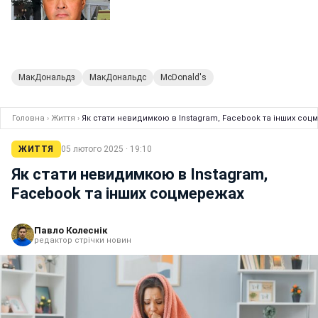
МакДональдз
МакДональдс
McDonald's
Головна
›
Життя
›
Як стати невидимкою в Instagram, Facebook та інших соц
ЖИТТЯ
05 лютого 2025 · 19:10
Як стати невидимкою в Instagram,
Facebook та інших соцмережах
Павло Колеснік
редактор стрічки новин