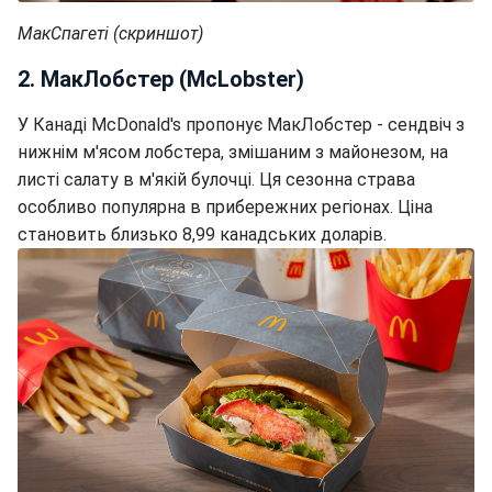
МакСпагеті (скриншот)
2. МакЛобстер (McLobster)
У Канаді McDonald's пропонує МакЛобстер - сендвіч з
нижнім м'ясом лобстера, змішаним з майонезом, на
листі салату в м'якій булочці. Ця сезонна страва
особливо популярна в прибережних регіонах. Ціна
становить близько 8,99 канадських доларів.