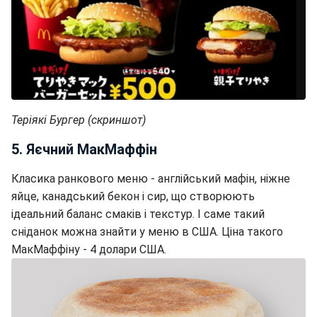
Теріякі Бургер (скриншот)
5. Яєчний МакМаффін
Класика ранкового меню - англійський мафін, ніжне
яйце, канадський бекон і сир, що створюють
ідеальний баланс смаків і текстур. І саме такий
сніданок можна знайти у меню в США. Ціна такого
МакМаффіну - 4 долари США.