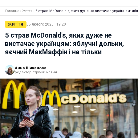
Головна
›
Життя
›
5 страв McDonald's, яких дуже не вистачає українцям: яб
ЖИТТЯ
05 лютого 2025 · 19:20
5 страв McDonald's, яких дуже не
вистачає українцям: яблучні дольки,
яєчний МакМаффін і не тільки
Анна Шиканова
редактор стрічки новин