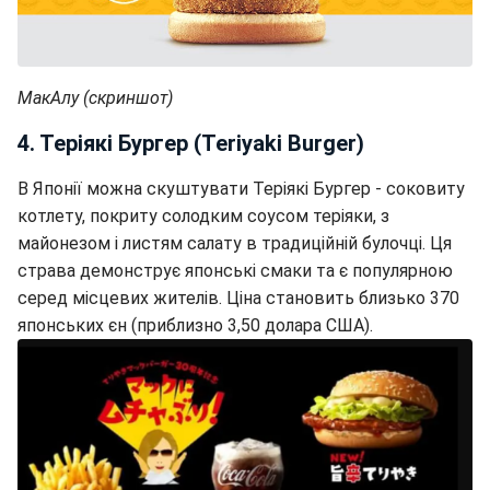
МакАлу (скриншот)
4. Теріякі Бургер (Teriyaki Burger)
В Японії можна скуштувати Теріякі Бургер - соковиту
котлету, покриту солодким соусом теріяки, з
майонезом і листям салату в традиційній булочці. Ця
страва демонструє японські смаки та є популярною
серед місцевих жителів. Ціна становить близько 370
японських єн (приблизно 3,50 долара США).