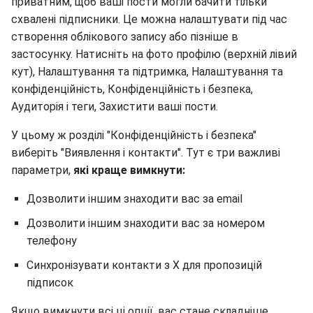
приватним, щоб ваші пости могли бачити тільки
схвалені підписники. Це можна налаштувати під час
створення облікового запису або пізніше в
застосунку. Натисніть на фото профілю (верхній лівий
кут), Налаштування та підтримка, Налаштування та
конфіденційність, Конфіденційність і безпека,
Аудиторія і теги, Захистити ваші пости.
У цьому ж розділі "Конфіденційність і безпека"
виберіть "Виявлення і контакти". Тут є три важливі
параметри,
які краще вимкнути:
Дозволити іншим знаходити вас за email
Дозволити іншим знаходити вас за номером
телефону
Синхронізувати контакти з X для пропозицій
підписок
Якщо вимкнути всі ці опції, вас стане складніше