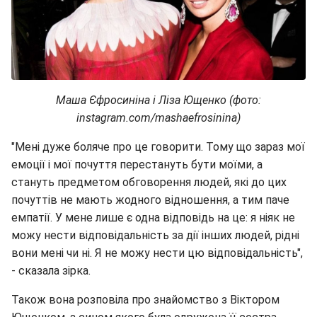
Маша Єфросиніна і Ліза Ющенко (фото:
instagram.com/mashaefrosinina)
"Мені дуже боляче про це говорити. Тому що зараз мої
емоції і мої почуття перестануть бути моїми, а
стануть предметом обговорення людей, які до цих
почуттів не мають жодного відношення, а тим паче
емпатії. У мене лише є одна відповідь на це: я ніяк не
можу нести відповідальність за дії інших людей, рідні
вони мені чи ні. Я не можу нести цю відповідальність",
- сказала зірка.
Також вона розповіла про знайомство з Віктором