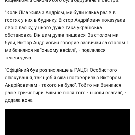
Ющенком, з сином якого була одружена її сестра.
"Коли Ліза жила з Андрієм, ми були кілька разів в
гостях у них в будинку. Віктор Андрійович показував
свою пасіку, у нього дуже така українська
обстановка. Він цим дуже пишався. За столом ми
були, Віктор Андрійович говорив зазвичай за столом. І
ми бачилися на їхньому весіллі", - поділилася
телеведуча.
"Офіційний був розпис лише в РАЦСі. Особистого
спілкування, так щоб я сіла і поговорила з Віктором
Андрійовичем - такого не було". Тобто ми бачилися
разів три-чотири. Більше після того - ніколи взагалі", -
додала вона.