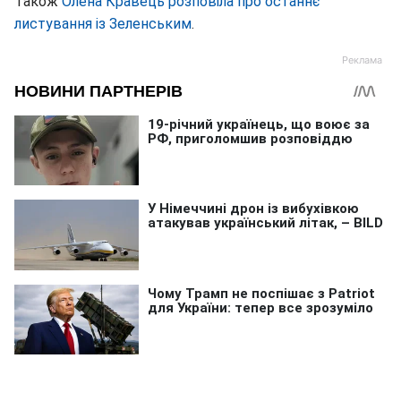
Також
Олена Кравець розповіла про останнє
листування із Зеленським
.