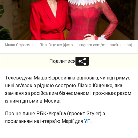
Маша Єфросиніна і Ліза Ющенко (фото: instagram.com/mashaefrosinina)
Поділитися
Телеведуча Маша Єфросиніна відповіла, чи підтримує
нині зв'язок з рідною сестрою Лізою Ющенко, яка
заміжня за російським бізнесменом і проживає разом
із ним і дітьми в Москві.
Про це пише РБК-Україна (проект Styler) з
посиланням на інтерв’ю Марії для
УП
.