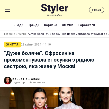
rbc.ua
Люди
Тренди
Корисне
Смачно
Гороскопи
Головна
›
Життя
›
"Дуже боляче". Єфросиніна прокоментувала стосунки з р
ЖИТТЯ
23 квітня 2024 · 11:10
"Дуже боляче". Єфросиніна
прокоментувала стосунки з рідною
сестрою, яка живе у Москві
Іванна Пашкевич
редактор стрічки новин