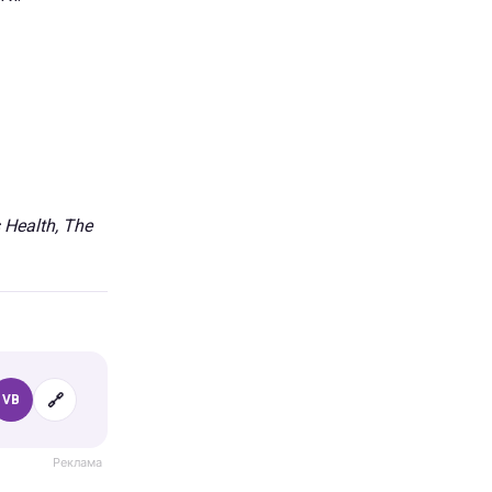
Health, The
🔗
VB