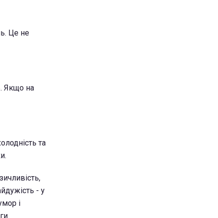
ь. Це не
ь. Якщо на
холодність та
и.
зичливість,
йдужість - у
умор і
ги.