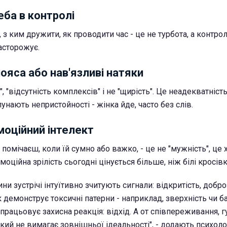
еба в контролі
, з ким дружити, як проводити час - це не турбота, а контрол
асторожує.
ояса або нав'язливі натяки
ь", "відсутність комплексів" і не "щирість". Це неадекватніст
нають непристойності - жінка йде, часто без слів.
моційний інтелект
 помічаєш, коли їй сумно або важко, - це не "мужність", це 
Емоційна зрілість сьогодні цінується більше, ніж білі кросівк
ни зустрічі інтуїтивно зчитують сигнали: відкритість, добро
 демонструє токсичні патерни - наприклад, зверхність чи ба
рацьовує захисна реакція: відхід. А от співпереживання, г
 який не вимагає зовнішньої ідеальності", - додають психоло