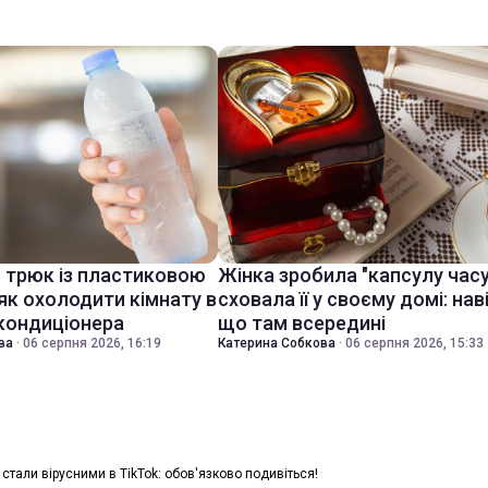
й трюк із пластиковою
Жінка зробила "капсулу часу
як охолодити кімнату в
сховала її у своєму домі: нав
 кондиціонера
що там всередині
ва
·
06 серпня 2026, 16:19
Катерина Собкова
·
06 серпня 2026, 15:33
 стали вірусними в TikTok: обов'язково подивіться!