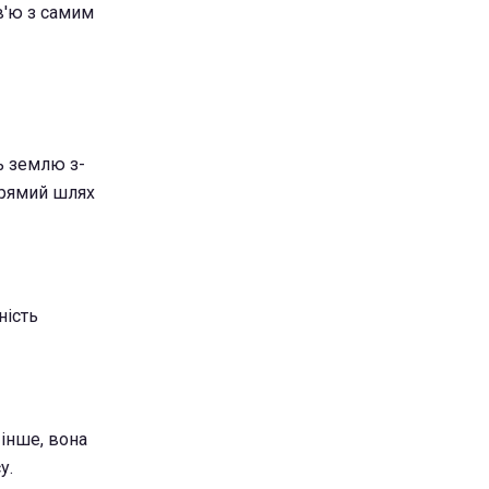
в'ю з самим
ь землю з-
 прямий шлях
ність
 інше, вона
у.