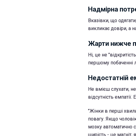
Надмірна потр
Вказівки, що одягати
викликає довіри, а н
Жарти нижче п
Ні, це не "відкритіст
першому побаченні лу
Недостатній е
Не вмієш слухати, не
відсутність емпатії. 
"Жінки в перші хвили
повагу. Якщо чоловік
мозку автоматично сп
щирість - це магніт,