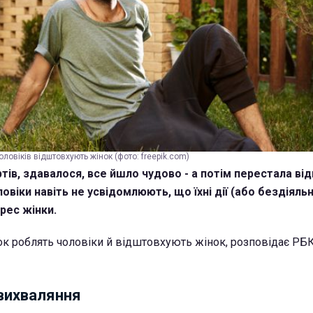
ловіків відштовхують жінок (фото: freepik.com)
тів, здавалося, все йшло чудово - а потім перестала від
віки навіть не усвідомлюють, що їхні дії (або бездіяльн
рес жінки.
ок роблять чоловіки й відштовхують жінок, розповідає РБ
вихваляння